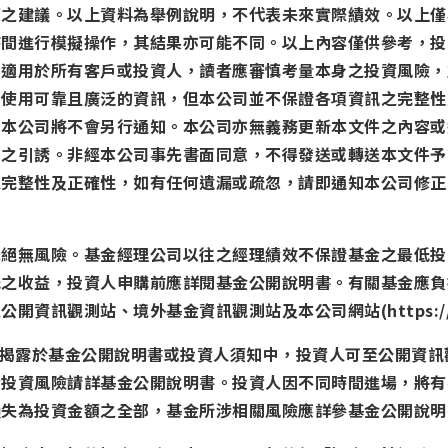
策之建議。以上資料為舉例說明，不代表未來實際績效。以上僅
時間進行模擬操作，其結果亦可能不同。以上內容僅供參考，投
法適用於所有客戶或投資人，讀者應審慎考量本身之投資風險，
力使用可靠且廣泛的資訊，但本公司並不保證各項資訊之完整性
，本公司將不會另行通知。本公司亦無義務更新本文件之內容或
約之引誘。非經本公司事先書面同意，不得發送或轉送本文件予
之完整性及正確性，如有任何遺漏或疏忽，請即通知本公司修正
示絕無風險。基金經理公司以往之經理績效不保證基金之最低投
低之收益，投資人申購前應詳閱基金公開說明書。有關基金應負
訊觀測站、境外基金資訊觀測站及本公司網站(https://www.
已揭露於基金公開說明書或投資人須知中，投資人可至公開資
金投資風險請詳基金公開說明書。投資人因不同時間進場，將有
損失為投資金額之全部，基金所涉相關風險應詳參基金公開說明