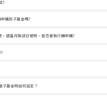
成?
申購到子基金嗎?
31號，遇當月無該日號時，是否會執行轉申購?
?
增子基金時如何設定？