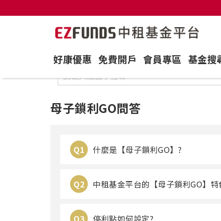
好康優惠
免費開戶
會員專區
基金搜
母子鎖利GO問答
Q1
什麼是【母子鎖利GO】?
Q2
中租基金平台的【母子鎖利GO】特
Q3
停利點如何設定?