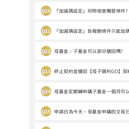
Q10
『加減碼設定』何時檢查觸發條件?
Q11
『加減碼設定』負報酬條件只能加碼
Q12
母基金／子基金可以部分贖回嗎?
Q13
終止契約並贖回【母子鎖利GO】契
Q14
母基金定期轉申購子基金一個月可以
Q15
申請日為今天，母基金申購的交易日