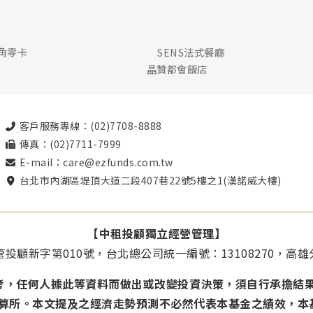
銀角零卡
SENS法式餐廳
晶贊都會飯店
客戶服務專線：(02)7708-8888
傳真：(02)7711-7999
E-mail：care@ezfunds.com.tw
台北市內湖區堤頂大道二段407巷22號5樓之1(漢諾威大樓)
【中租投顧獨立經營管理】
投顧新字第010號，台北總公司統一編號：13108270，高雄分
考，任何人據此等資料而做出或改變投資決策，須自行承擔結
結算所。本文提及之經濟走勢預測不必然代表本基金之績效，