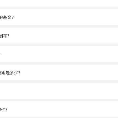
的基金?
酬率?
?
距是多少?
件?