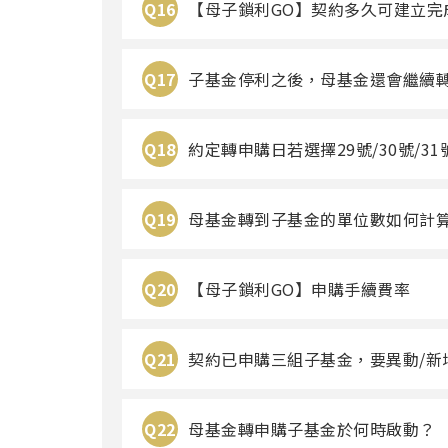
Q16
【母子鎖利GO】契約多久可建立完
Q17
子基金停利之後，母基金還會繼續轉
Q18
約定轉申購日若選擇29號/30號/
Q19
母基金轉到子基金的單位數如何計算
Q20
【母子鎖利GO】申購手續費率
Q21
契約已申購三組子基金，要異動/新
Q22
母基金轉申購子基金於何時啟動？