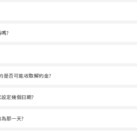
嗎?
約是否可能收取解約金?
設定幾個日期?
為那一天?