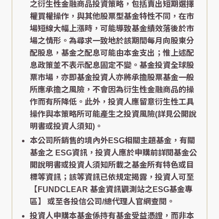
之衍生性金融商品投資策略，包括賣出短期選擇
權買權操作，與其他股票型基金特性不同，在市
場短線大幅上漲時，可能導致基金績效落後於市
場之情形。為尋求一致地於該期間每月向股東分
配股息，基金之配息可能由本金支出；惟上述配
息政策並不表示配息固定不變。基金投資全球股
票市場，亦即基金投資人亦將承擔股票基金一般
所應承擔之風險，不會因為衍生性金融商品的操
作而有所降低。此外，投資人應留意衍生性工具
操作與本策略所可能產生之投資風險(詳見公開說
明書或投資人須知)。
本公司所銷售的境內外ESG相關主題基金，有關
基金之 ESG資訊，投資人應於申購前詳閱基金公
開說明書或投資人須知所載之基金所有特色或目
標等資訊；該等資訊已依規定揭露，投資人可至
【FUNDCLEAR 基金資訊觀測站之ESG基金專
區】
或至各投信公司/總代理人官網查閱。
投資人申購本基金係持有基金受益憑證，而非本