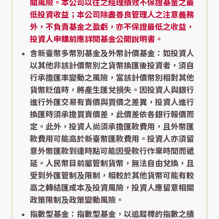
關風險。本公司以往之經理績效不保證基金之最
低投資收益；本公司除盡善良管理人之注意義務
外，不負責基金之盈虧，亦不保證最低之收益，
投資人申購前應詳閱基金公開說明書。
含新臺幣多幣別基金及外幣計價基金：如投資人
以其他非該計價幣別之貨幣換匯後投資者，須自
行承擔匯率變動之風險，當該計價幣別相對其他
貨幣貶值時，將產生匯兌損失。因投資人與銀行
進行外匯交易有賣價與買價之差異，投資人進行
換匯時須承擔買賣價差，此價差依各銀行報價而
定。此外，投資人尚須承擔匯款費用，且外幣匯
款費用可能高於新臺幣匯款費用。投資人亦須留
意外幣匯款到達時點可能因受款行作業時間而遞
延。人民幣目前屬管制貨幣，無法自由兌換，且
受到外匯管制及限制，相較於其他貨幣可能有較
高之轉結匯成本及投資風險，投資人應留意相關
政策限制及政策變動風險。
指數型基金：指數型基金，以追蹤標的指數之績