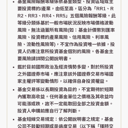
基金風險報酬等級係依基金類型、投資區域或主
要投資標的/產業，由低至高，區分為「RR1、R
R2、RR3、RR4、RR5」五個風險報酬等級。此
等級分類係基於一般市場狀況反映市場價格波動
風險，無法涵蓋所有風險(如：基金計價幣別匯率
風險、投資標的產業風險、信用風險、利率風
險、流動性風險等)，不宜作為投資唯一依據，投
資人仍應注意所投資基金個別的風險。各基金主
要風險請詳閱公開說明書。
鑑於目前國際政治及經濟情勢多變，對於所投資
之外國證券市場，應注意該外國證券交易市場國
家主權評等變動情形，以確保自身投資權益。
基金交易係以長期投資為目的，不宜期待於短期
內獲取高收益。任何基金單位之價格及其收益均
可能漲或跌，故不一定能取回全部之投資金額。
投資人申購前應自行了解判斷。
基金短線交易規定：依公開說明書之規定，基金
公司不鼓勵短期或是過度交易（以下稱「擇時交