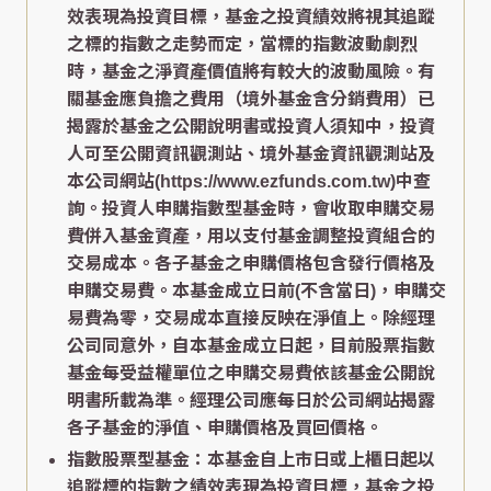
效表現為投資目標，基金之投資績效將視其追蹤
之標的指數之走勢而定，當標的指數波動劇烈
時，基金之淨資產價值將有較大的波動風險。有
關基金應負擔之費用（境外基金含分銷費用）已
揭露於基金之公開說明書或投資人須知中，投資
人可至公開資訊觀測站、境外基金資訊觀測站及
本公司網站(https://www.ezfunds.com.tw)中查
詢。投資人申購指數型基金時，會收取申購交易
費併入基金資產，用以支付基金調整投資組合的
交易成本。各子基金之申購價格包含發行價格及
申購交易費。本基金成立日前(不含當日)，申購交
易費為零，交易成本直接反映在淨值上。除經理
公司同意外，自本基金成立日起，目前股票指數
基金每受益權單位之申購交易費依該基金公開說
明書所載為準。經理公司應每日於公司網站揭露
各子基金的淨值、申購價格及買回價格。
指數股票型基金：本基金自上市日或上櫃日起以
追蹤標的指數之績效表現為投資目標，基金之投