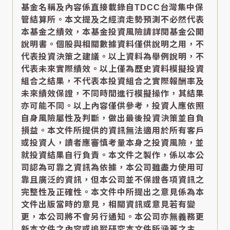
基金名稱及內容係直接載錄自TDCC台灣集中保
管結算所。本文提及之經濟走勢預測不必然代表
本基金之績效，本基金投資風險請詳閱基金公開
說明書。個股與相關數據資料僅供說明之用，不
代表投資決策之建議。以上資料為舉例說明，不
代表未來實際績效。以上僅為歷史資料模擬投資
組合之結果，不代表本投資組合之實際報酬率及
未來績效保證，不同時間進行模擬操作，其結果
亦可能不同。以上內容僅供參考，投資人應依照
自身風險屬性及判斷，做出最後投資決策並自負
損益。本文件所提供的資訊無法適用於所有客戶
或投資人，讀者應審慎考量本身之投資風險，並
就投資結果自行負責。本文件之製作，係以本公
司認為可靠之資訊為依據，本公司雖盡力使用可
靠且廣泛的資訊，但本公司並不保證各項資訊之
完整性及正確性。本文件中所提出之意見係為本
文件出版當時的意見，相關資訊或意見若有變
更，本公司將不會另行通知。本公司亦無義務更
新本文件之內容或追蹤研究本文件所涵蓋之主