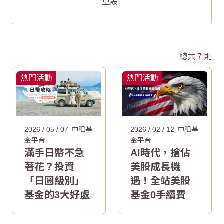
重設
總共
7
則
熱門活動
熱門活動
2026 / 05 / 07
中租基
2026 / 02 / 12
中租基
金平台
金平台
滿手日幣不急
AI時代，搶佔
著花？投資
美股成長機
「日圓級別」
遇！全站美股
基金的3大好處
基金0手續費