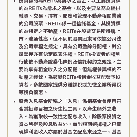
投資標的為REITs為訴求之基金：以主要投資標
的為REITs為訴求之基金，以及主要業務為提供
融資、交易、持有、開發和管理不動產相關業務
的公司股票。REITs係一種信託基金，其投資標
的為特定之不動產，REITs在股票交易所掛牌上
市，流通性高，但不同於股票股東可依據公司法
及公司章程之規定，具有公司盈餘分配權，對公
司營運亦有決定或表決權，REITs投資者的權利
行使依不動產證券化條例及信託契約之規定，主
要為享有租金收入之分配權，但無權參與標的不
動產之經營，為鼓勵REITs將租金收益配發予投
資者，多數國家提供分離課稅或免徵企業所得稅
等稅負優惠。
股票入息基金所稱之「入息」係指基金會使用符
合其投資目標之衍生性工具，以產生額外之收
入。為獲取較一致性之配息收入，除股票投資之
資本利得及股息收益外，賣出短期選擇權之已實
現權利金收入亦屬於基金之配息來源之一。基金