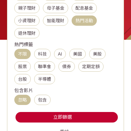
親子理財
母子基金
配息基金
小資理財
智能理財
熱門活動
退休理財
熱門標籤
不限
科技
AI
美國
美股
股票
聯準會
債券
定期定額
台股
半導體
包含影片
忽略
包含
立即篩選