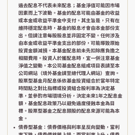
過去配息不代表未來配息；基金淨值可能因市場
因素而上下波動。基金的配息可能由基金的收益
或本金或收益平準金中支付。其主旨是，只有在
維持穩定配息時，基金的股息才會由本金部份支
出。但請注意每股股息並非固定不變。任何涉及
由本金或收益平準金支出的部份，可能導致原始
投資金額減損。本基金配息前未先扣除應負擔之
相關費用。投資人於獲配息時，宜一併注意基金
淨值之變動。本公司基金配息組成項目表請至本
公司網站（境外基金請至總代理人網站）查詢。
股票型基金月配息係依基金投資組合於當年特定
時間點之對比指標或投資組合股利率為決定基
準，並參酌市場環境分析，決定未來1年之配息金
額，基金配息政策乃以避免過度侵蝕本金為目
標。股票型基金之配息類股的配息來源可能為本
金。
債券型基金：債券價格與利率呈反向變動，當利
率下跌，債券價格將上揚；而當利率上升，債券