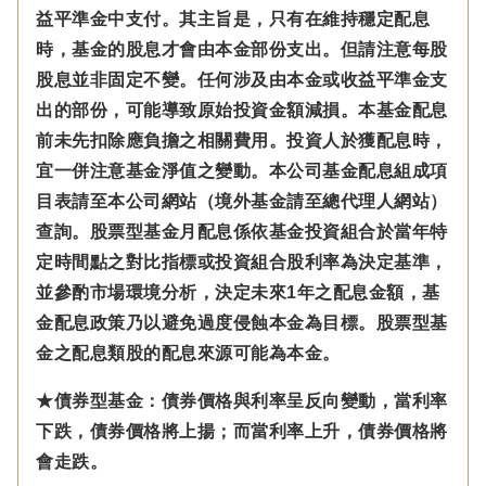
益平準金中支付。
其主旨是，只有在維持穩定配息
時，基金的股息才會由本金部份支出。但請注意每股
股息並非固定不變。
任何涉及由本金
或收益平準金
支
出的部份，可能導致原始投資金額減損。本基金配息
前未先扣除應負擔之相關費用。投資人於獲配息時，
宜一併注意基金淨值之變動。本公司基金配息組成項
目表請至本公司網站（境外基金請至總代理人網站）
查詢。股票型基金月配息係依基金投資組合於當年特
定時間點之對比指標或投資組合股利率為決定基準，
並參酌市場環境分析，決定未來1年之配息金額，基
金配息政策乃以避免過度侵蝕本金為目標。股票型基
金之配息類股的配息來源可能為本金。
★債券型基金：債券價格與利率呈反向變動，當利率
下跌，債券價格將上揚；而當利率上升，債券價格將
會走跌。