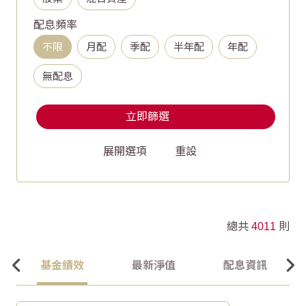
配息頻率
不限
月配
季配
半年配
年配
無配息
立即篩選
重設
總共
4011
則
基金績效
最新淨值
配息資訊