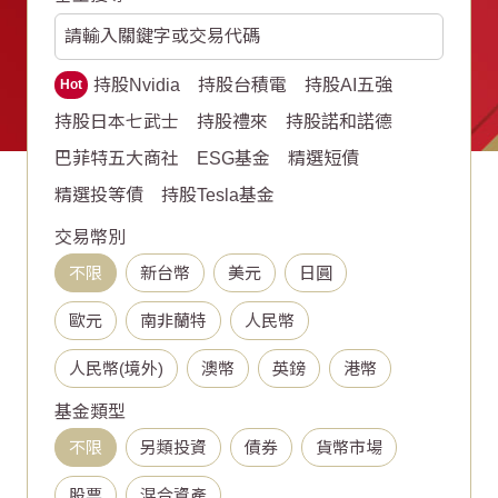
持股Nvidia
持股台積電
持股AI五強
Hot
持股日本七武士
持股禮來
持股諾和諾德
巴菲特五大商社
ESG基金
精選短債
精選投等債
持股Tesla基金
交易幣別
不限
新台幣
美元
日圓
歐元
南非蘭特
人民幣
人民幣(境外)
澳幣
英鎊
港幣
基金類型
不限
另類投資
債券
貨幣市場
股票
混合資產