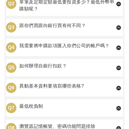
單筆及定期定額最低要投資多少？最低外幣申
Q2
購額呢？
跟你們買跟向銀行買有何不同？
Q3
我需要將申購款項匯入你們公司的帳戶嗎？
Q4
如何辦理自銀行扣款？
Q5
異動基本資料要填寫哪些表格?
Q6
最低稅負制
Q7
瀏覽器記憶帳號、密碼功能問題排除
Q8