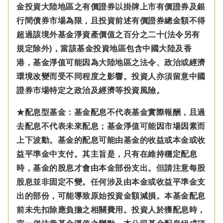
金投資大陸地區之有價證券以掛牌上市有價證券及銀
行間債券市場為限，且投資前述有價證券總金額不得
超過該境外基金淨資產價值之百分之二十(法令另有
規定除外)，
當該基金投資地區包含中國大陸及香
港，基金淨值可能因為大陸地區之法令、政治或經濟
環境改變而受不同程度之影響。
投資人亦須留意中國
證券市場特定之政治及經濟等投資風險。
★配息型基金：基金配息不代表基金實際報酬，且過
去配息不代表未來配息；基金淨值可能因市場因素而
上下波動。基金的配息可能由基金的收益或本金或收
益平準金中支付。
其主旨是，只有在維持穩定配息
時，基金的股息才會由本金部份支出。但請注意每股
股息並非固定不變。
任何涉及由本金
或收益平準金
支
出的部份，可能導致原始投資金額減損。本基金配息
前未先扣除應負擔之相關費用。投資人於獲配息時，