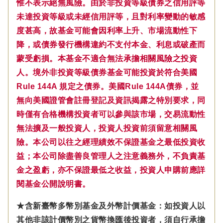
惟不表示絕無風險。由於非投資等級債券之信用評等
未達投資等級或未經信用評等，且對利率變動的敏感
度甚高，故基金可能會因利率上升、市場流動性下
降，或債券發行機構違約不支付本金、利息或破產而
蒙受虧損。本基金不適合無法承擔相關風險之投資
人。境外非投資等級債券基金可能投資於符合美國
Rule 144A 規定之債券。美國Rule 144A債券，並
無向美國證管會註冊登記及資訊揭露之特別要求，同
時僅有合格機構投資者可以參與該市場，交易流動性
無法擴及一般投資人，投資人投資前須留意相關風
險。本公司以往之經理績效不保證基金之最低投資收
益；本公司除盡善良管理人之注意義務外，不負責基
金之盈虧，亦不保證最低之收益，投資人申購前應詳
閱基金公開說明書。
★含新臺幣多幣別基金及外幣計價基金：如投資人以
其他非該計價幣別之貨幣換匯後投資者，須自行承擔