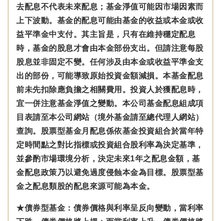
去配息不代表未來配息；基金淨值可能因市場因素而
上下波動。基金的配息可能由基金的收益或本金或收
益平準金中支付。
其主旨是，只有在維持穩定配息
時，基金的股息才會由本金部份支出。但請注意每股
股息並非固定不變。
任何涉及由本金
或收益平準金
支
出的部份，可能導致原始投資金額減損。本基金配息
前未先扣除應負擔之相關費用。投資人於獲配息時，
宜一併注意基金淨值之變動。本公司基金配息組成項
目表請至本公司網站（境外基金請至總代理人網站）
查詢。股票型基金月配息係依基金投資組合於當年特
定時間點之對比指標或投資組合股利率為決定基準，
並參酌市場環境分析，決定未來1年之配息金額，基
金配息政策乃以避免過度侵蝕本金為目標。股票型基
金之配息類股的配息來源可能為本金。
★債券型基金：債券價格與利率呈反向變動，當利率