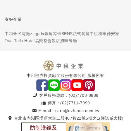
友好企業
中租全民電廠
zingala銀角零卡
SENS法式餐廳
中租租車
仲安家
Two Tails Hotel
晶贊都會飯店
攤味餐廳
中租證券投資顧問股份有限公司 版權所有
客戶服務專線：(02)7708-8888
傳真：(02)7711-7999
E-mail：care@ezfunds.com.tw
台北市內湖區堤頂大道二段407巷22號5樓之1(漢諾威大樓)
防制洗錢及