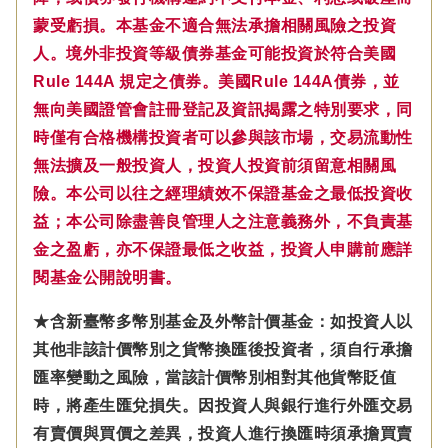
蒙受虧損。本基金不適合無法承擔相關風險之投資
人。境外非投資等級債券基金可能投資於符合美國
Rule 144A 規定之債券。美國Rule 144A債券，並
無向美國證管會註冊登記及資訊揭露之特別要求，同
時僅有合格機構投資者可以參與該市場，交易流動性
無法擴及一般投資人，投資人投資前須留意相關風
險。本公司以往之經理績效不保證基金之最低投資收
益；本公司除盡善良管理人之注意義務外，不負責基
金之盈虧，亦不保證最低之收益，投資人申購前應詳
閱基金公開說明書。
★含新臺幣多幣別基金及外幣計價基金：如投資人以
其他非該計價幣別之貨幣換匯後投資者，須自行承擔
匯率變動之風險，當該計價幣別相對其他貨幣貶值
時，將產生匯兌損失。因投資人與銀行進行外匯交易
有賣價與買價之差異，投資人進行換匯時須承擔買賣