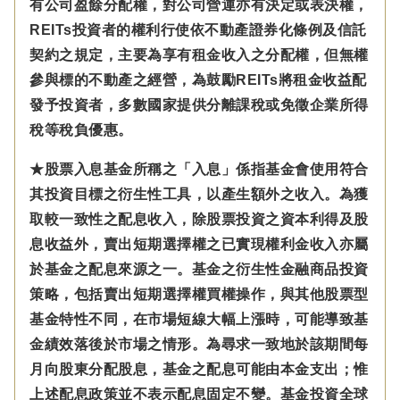
有公司盈餘分配權，對公司營運亦有決定或表決權，
REITs投資者的權利行使依不動產證券化條例及信託
契約之規定，主要為享有租金收入之分配權，但無權
參與標的不動產之經營，為鼓勵REITs將租金收益配
發予投資者，多數國家提供分離課稅或免徵企業所得
稅等稅負優惠。
★股票入息基金所稱之「入息」係指基金會使用符合
其投資目標之衍生性工具，以產生額外之收入。為獲
取較一致性之配息收入，除股票投資之資本利得及股
息收益外，賣出短期選擇權之已實現權利金收入亦屬
於基金之配息來源之一。基金之衍生性金融商品投資
策略，包括賣出短期選擇權買權操作，與其他股票型
基金特性不同，在市場短線大幅上漲時，可能導致基
金績效落後於市場之情形。為尋求一致地於該期間每
月向股東分配股息，基金之配息可能由本金支出；惟
上述配息政策並不表示配息固定不變。基金投資全球