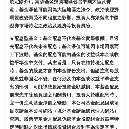
規定除外)，
當該基金投資地區包含中國大陸及香
港，基金淨值可能因為大陸地區之法令、政治或經濟
環境改變而受不同程度之影響。
投資人亦須留意中國
證券市場特定之政治及經濟等投資風險。
★配息型基金：基金配息不代表基金實際報酬，且過
去配息不代表未來配息；基金淨值可能因市場因素而
上下波動。基金的配息可能由基金的收益或本金或收
益平準金中支付。
其主旨是，只有在維持穩定配息
時，基金的股息才會由本金部份支出。但請注意每股
股息並非固定不變。
任何涉及由本金
或收益平準金
支
出的部份，可能導致原始投資金額減損。本基金配息
前未先扣除應負擔之相關費用。投資人於獲配息時，
宜一併注意基金淨值之變動。本公司基金配息組成項
目表請至本公司網站（境外基金請至總代理人網站）
查詢。股票型基金月配息係依基金投資組合於當年特
定時間點之對比指標或投資組合股利率為決定基準，