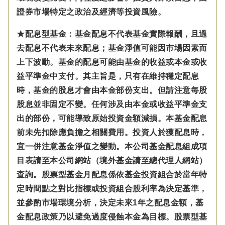
證券市場特定之政治及經濟等投資風險。
★配息型基金：基金配息不代表基金實際報酬，且過
去配息不代表未來配息；基金淨值可能因市場因素而
上下波動。基金的配息可能由基金的收益或本金或收
益平準金中支付。
其主旨是，只有在維持穩定配息
時，基金的股息才會由本金部份支出。但請注意每股
股息並非固定不變。
任何涉及由本金
或收益平準金
支
出的部份，可能導致原始投資金額減損。本基金配息
前未先扣除應負擔之相關費用。投資人於獲配息時，
宜一併注意基金淨值之變動。本公司基金配息組成項
目表請至本公司網站（境外基金請至總代理人網站）
查詢。股票型基金月配息係依基金投資組合於當年特
定時間點之對比指標或投資組合股利率為決定基準，
並參酌市場環境分析，決定未來1年之配息金額，基
金配息政策乃以避免過度侵蝕本金為目標。股票型基