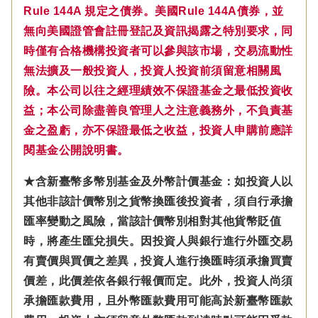
Rule 144A 規定之債券。美國Rule 144A債券，並
無向美國證管會註冊登記及資訊揭露之特別要求，同
時僅有合格機構投資者可以參與該市場，交易流動性
無法擴及一般投資人，投資人投資前須留意相關風
險。本公司以往之經理績效不保證基金之最低投資收
益；本公司除盡善良管理人之注意義務外，不負責基
金之盈虧，亦不保證最低之收益，投資人申購前應詳
閱基金公開說明書。
★含新臺幣多幣別基金及外幣計價基金：如投資人以
其他非該計價幣別之貨幣換匯後投資者，須自行承擔
匯率變動之風險，當該計價幣別相對其他貨幣貶值
時，將產生匯兌損失。因投資人與銀行進行外匯交易
有賣價與買價之差異，投資人進行換匯時須承擔買賣
價差，此價差依各銀行報價而定。此外，投資人尚須
承擔匯款費用，且外幣匯款費用可能高於新臺幣匯款