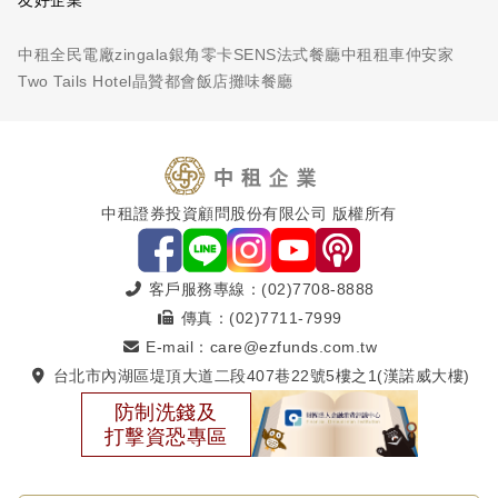
友好企業
中租全民電廠
zingala銀角零卡
SENS法式餐廳
中租租車
仲安家
Two Tails Hotel
晶贊都會飯店
攤味餐廳
中租證券投資顧問股份有限公司 版權所有
客戶服務專線：(02)7708-8888
傳真：(02)7711-7999
E-mail：care@ezfunds.com.tw
台北市內湖區堤頂大道二段407巷22號5樓之1(漢諾威大樓)
防制洗錢及
打擊資恐專區