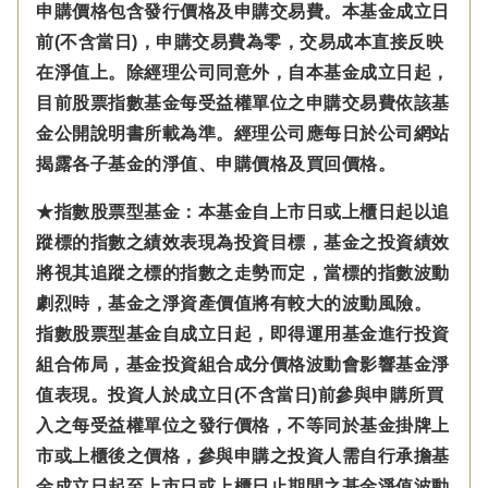
申購價格包含發行價格及申購交易費。本基金成立日
前(不含當日)，申購交易費為零，交易成本直接反映
在淨值上。除經理公司同意外，自本基金成立日起，
目前股票指數基金每受益權單位之申購交易費依該基
金公開說明書所載為準。經理公司應每日於公司網站
揭露各子基金的淨值、申購價格及買回價格。
★指數股票型基金：本基金自上市日或上櫃日起以追
蹤標的指數之績效表現為投資目標，基金之投資績效
將視其追蹤之標的指數之走勢而定，當標的指數波動
劇烈時，基金之淨資產價值將有較大的波動風險。
指數股票型基金自成立日起，即得運用基金進行投資
組合佈局，基金投資組合成分價格波動會影響基金淨
值表現。投資人於成立日(不含當日)前參與申購所買
入之每受益權單位之發行價格，不等同於基金掛牌上
市或上櫃後之價格，參與申購之投資人需自行承擔基
金成立日起至上市日或上櫃日止期間之基金淨值波動