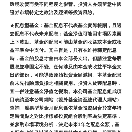
環境改變而受不同程度之影響。
投資人亦須留意中國
證券市場特定之政治及經濟等投資風險。
★配息型基金：基金配息不代表基金實際報酬，且過
去配息不代表未來配息；基金淨值可能因市場因素而
上下波動。基金的配息可能由基金的收益或本金或收
益平準金中支付。
其主旨是，只有在維持穩定配息
時，基金的股息才會由本金部份支出。但請注意每股
股息並非固定不變。
任何涉及由本金
或收益平準金
支
出的部份，可能導致原始投資金額減損。本基金配息
前未先扣除應負擔之相關費用。投資人於獲配息時，
宜一併注意基金淨值之變動。本公司基金配息組成項
目表請至本公司網站（境外基金請至總代理人網站）
查詢。股票型基金月配息係依基金投資組合於當年特
定時間點之對比指標或投資組合股利率為決定基準，
並參酌市場環境分析，決定未來1年之配息金額，基