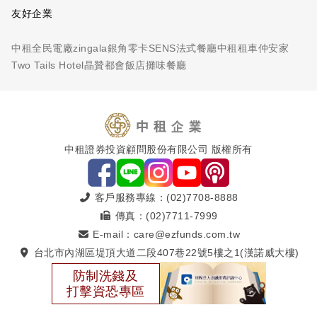
友好企業
中租全民電廠
zingala銀角零卡
SENS法式餐廳
中租租車
仲安家
Two Tails Hotel
晶贊都會飯店
攤味餐廳
中租證券投資顧問股份有限公司 版權所有
客戶服務專線：(02)7708-8888
傳真：(02)7711-7999
E-mail：care@ezfunds.com.tw
台北市內湖區堤頂大道二段407巷22號5樓之1(漢諾威大樓)
防制洗錢及
打擊資恐專區