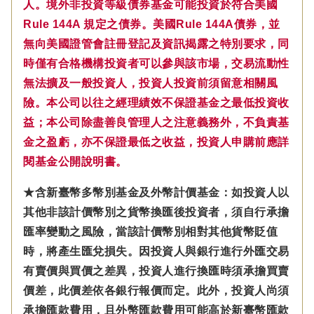
人。境外非投資等級債券基金可能投資於符合美國
Rule 144A 規定之債券。美國Rule 144A債券，並
無向美國證管會註冊登記及資訊揭露之特別要求，同
時僅有合格機構投資者可以參與該市場，交易流動性
無法擴及一般投資人，投資人投資前須留意相關風
險。本公司以往之經理績效不保證基金之最低投資收
益；本公司除盡善良管理人之注意義務外，不負責基
金之盈虧，亦不保證最低之收益，投資人申購前應詳
閱基金公開說明書。
★含新臺幣多幣別基金及外幣計價基金：如投資人以
其他非該計價幣別之貨幣換匯後投資者，須自行承擔
匯率變動之風險，當該計價幣別相對其他貨幣貶值
時，將產生匯兌損失。因投資人與銀行進行外匯交易
有賣價與買價之差異，投資人進行換匯時須承擔買賣
價差，此價差依各銀行報價而定。此外，投資人尚須
承擔匯款費用，且外幣匯款費用可能高於新臺幣匯款