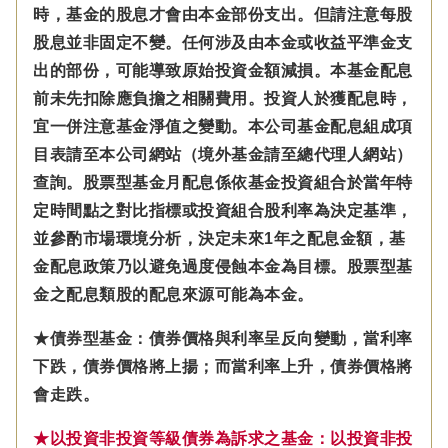
時，基金的股息才會由本金部份支出。但請注意每股
股息並非固定不變。
任何涉及由本金
或收益平準金
支
出的部份，可能導致原始投資金額減損。本基金配息
前未先扣除應負擔之相關費用。投資人於獲配息時，
宜一併注意基金淨值之變動。本公司基金配息組成項
目表請至本公司網站（境外基金請至總代理人網站）
查詢。股票型基金月配息係依基金投資組合於當年特
定時間點之對比指標或投資組合股利率為決定基準，
並參酌市場環境分析，決定未來1年之配息金額，基
金配息政策乃以避免過度侵蝕本金為目標。股票型基
金之配息類股的配息來源可能為本金。
★債券型基金：債券價格與利率呈反向變動，當利率
下跌，債券價格將上揚；而當利率上升，債券價格將
會走跌。
★以投資非投資等級債券為訴求之基金：以投資非投