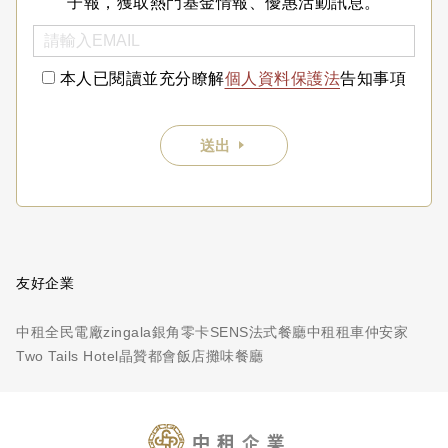
子報，獲取熱門基金情報、優惠活動訊息。
本人已閱讀並充分瞭解
個人資料保護法
告知事項
送出
友好企業
中租全民電廠
zingala銀角零卡
SENS法式餐廳
中租租車
仲安家
Two Tails Hotel
晶贊都會飯店
攤味餐廳