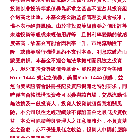
在收益且能承受較高風險之非保守型投資人。投資人
投資以非投資等級債券為訴求之基金不宜占其投資組
合過高之比重。本基金經金融監督管理委員會核准，
惟不表示絕無風險。由於非投資等級債券之信用評等
未達投資等級或未經信用評等，且對利率變動的敏感
度甚高，故基金可能會因利率上升、市場流動性下
降，或債券發行機構違約不支付本金、利息或破產而
蒙受虧損。本基金不適合無法承擔相關風險之投資
人。境外非投資等級債券基金可能投資於符合美國
Rule 144A 規定之債券。美國Rule 144A債券，並
無向美國證管會註冊登記及資訊揭露之特別要求，同
時僅有合格機構投資者可以參與該市場，交易流動性
無法擴及一般投資人，投資人投資前須留意相關風
險。本公司以往之經理績效不保證基金之最低投資收
益；本公司除盡善良管理人之注意義務外，不負責基
金之盈虧，亦不保證最低之收益，投資人申購前應詳