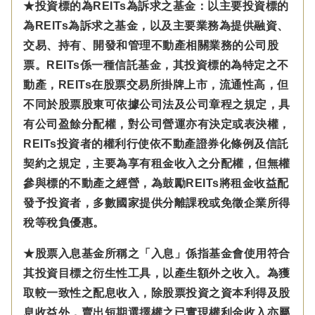
★投資標的為REITs為訴求之基金：以主要投資標的
為REITs為訴求之基金，以及主要業務為提供融資、
交易、持有、開發和管理不動產相關業務的公司股
票。REITs係一種信託基金，其投資標的為特定之不
動產，REITs在股票交易所掛牌上市，流通性高，但
不同於股票股東可依據公司法及公司章程之規定，具
有公司盈餘分配權，對公司營運亦有決定或表決權，
REITs投資者的權利行使依不動產證券化條例及信託
契約之規定，主要為享有租金收入之分配權，但無權
參與標的不動產之經營，為鼓勵REITs將租金收益配
發予投資者，多數國家提供分離課稅或免徵企業所得
稅等稅負優惠。
★股票入息基金所稱之「入息」係指基金會使用符合
其投資目標之衍生性工具，以產生額外之收入。為獲
取較一致性之配息收入，除股票投資之資本利得及股
息收益外，賣出短期選擇權之已實現權利金收入亦屬