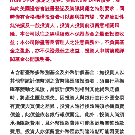
Rule 144A 規定之債券。美國Rule 144A債券，並
無向美國證管會註冊登記及資訊揭露之特別要求，同
時僅有合格機構投資者可以參與該市場，交易流動性
無法擴及一般投資人，投資人投資前須留意相關風
險。本公司以往之經理績效不保證基金之最低投資收
益；本公司除盡善良管理人之注意義務外，不負責基
金之盈虧，亦不保證最低之收益，投資人申購前應詳
閱基金公開說明書。
★含新臺幣多幣別基金及外幣計價基金：如投資人以
其他非該計價幣別之貨幣換匯後投資者，須自行承擔
匯率變動之風險，當該計價幣別相對其他貨幣貶值
時，將產生匯兌損失。因投資人與銀行進行外匯交易
有賣價與買價之差異，投資人進行換匯時須承擔買賣
價差，此價差依各銀行報價而定。此外，投資人尚須
承擔匯款費用，且外幣匯款費用可能高於新臺幣匯款
費用。投資人亦須留意外幣匯款到達時點可能因受款