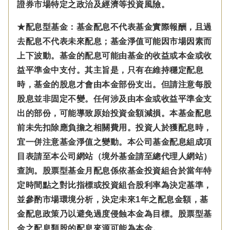
證券市場特定之政治及經濟等投資風險。
★配息型基金：基金配息不代表基金實際報酬，且過
去配息不代表未來配息；基金淨值可能因市場因素而
上下波動。基金的配息可能由基金的收益或本金或收
益平準金中支付。
其主旨是，只有在維持穩定配息
時，基金的股息才會由本金部份支出。但請注意每股
股息並非固定不變。
任何涉及由本金
或收益平準金
支
出的部份，可能導致原始投資金額減損。本基金配息
前未先扣除應負擔之相關費用。投資人於獲配息時，
宜一併注意基金淨值之變動。本公司基金配息組成項
目表請至本公司網站（境外基金請至總代理人網站）
查詢。股票型基金月配息係依基金投資組合於當年特
定時間點之對比指標或投資組合股利率為決定基準，
並參酌市場環境分析，決定未來1年之配息金額，基
金配息政策乃以避免過度侵蝕本金為目標。股票型基
金之配息類股的配息來源可能為本金。