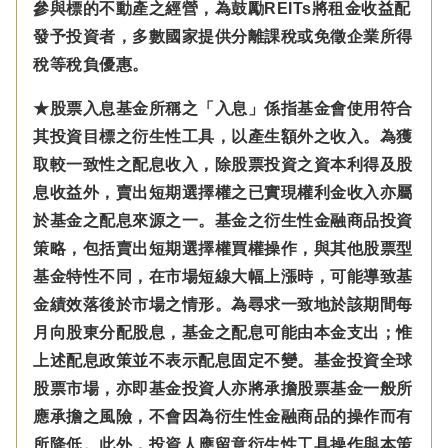
參與標的不動產之經營，為鼓勵REITs將租金收益配
發予投資者，多數國家提供分離課稅或免徵企業所得
稅等稅負優惠。
★股票入息基金所稱之「入息」係指基金會使用符合
其投資目標之衍生性工具，以產生額外之收入。為獲
取較一致性之配息收入，除股票投資之資本利得及股
息收益外，賣出短期選擇權之已實現權利金收入亦屬
於基金之配息來源之一。基金之衍生性金融商品投資
策略，包括賣出短期選擇權買權操作，與其他股票型
基金特性不同，在市場短線大幅上漲時，可能導致基
金績效落後於市場之情形。為尋求一致地於該期間每
月向股東分配股息，基金之配息可能由本金支出；惟
上述配息政策並不表示配息固定不變。基金投資全球
股票市場，亦即基金投資人亦將承擔股票基金一般所
應承擔之風險，不會因為衍生性金融商品的操作而有
所降低。此外，投資人應留意衍生性工具操作與本策