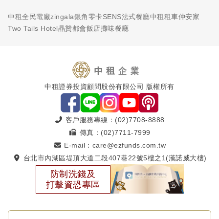
中租全民電廠
zingala銀角零卡
SENS法式餐廳
中租租車
仲安家
Two Tails Hotel
晶贊都會飯店
攤味餐廳
中租證券投資顧問股份有限公司 版權所有
客戶服務專線：(02)7708-8888
傳真：(02)7711-7999
E-mail：care@ezfunds.com.tw
台北市內湖區堤頂大道二段407巷22號5樓之1(漢諾威大樓)
防制洗錢及
打擊資恐專區