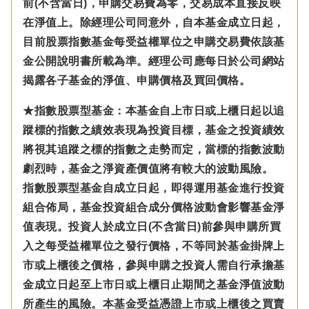
前(不含當日)，申購交易費為零，交易成本直接反映
在淨值上。除經理公司同意外，自本基金成立日起，
目前股票指數基金每受益權單位之申購交易費依該基
金公開說明書所載為準。經理公司應每日於公司網站
揭露各子基金的淨值、申購價格及買回價格。
★指數股票型基金：本基金自上市日或上櫃日起以追
蹤標的指數之績效表現為投資目標，基金之投資績效
將視其追蹤之標的指數之走勢而定，當標的指數波動
劇烈時，基金之淨資產價值將有較大的波動風險。
指數股票型基金自成立日起，即得運用基金進行投資
組合佈局，基金投資組合成分價格波動會影響基金淨
值表現。投資人於成立日(不含當日)前參與申購所買
入之每受益權單位之發行價格，不等同於基金掛牌上
市或上櫃後之價格，參與申購之投資人需自行承擔基
金成立日起至上市日或上櫃日止期間之基金淨值波動
所產生的風險。本基金受益憑證上市或上櫃後之買賣