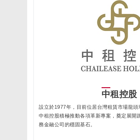
中租控股
設立於1977年，目前位居台灣租賃市場龍頭
中租控股積極推動各項革新專案，奠定展開
務金融公司的穩固基石。