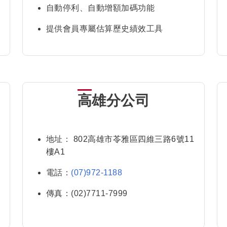
自動停利、自動增額加碼功能
提供會員專屬估算歷史績效工具
高雄分公司
地址：
802高雄市苓雅區四維三路6號11
樓A1
電話：
(07)972-1188
傳真：(02)7711-7999