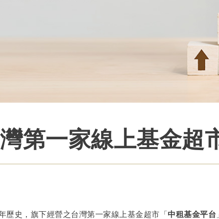
台灣第一家線上基金超
20年歷史，旗下經營之台灣第一家線上基金超市「
中租基金平台