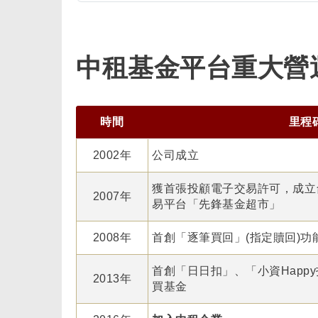
中租基金平台重大營
時間
里程
2002年
公司成立
獲首張投顧電子交易許可，成立
2007年
易平台「先鋒基金超市」
2008年
首創「逐筆買回」(指定贖回)功
首創「日日扣」、「小資Happy
2013年
買基金