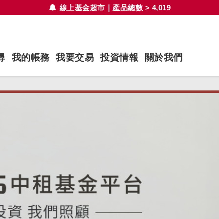
線上基金超市｜產品總數 > 4,019
尋
我的帳務
我要交易
投資情報
關於我們