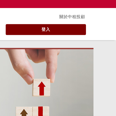
關於中租投顧
登入