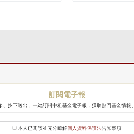
訂閱電子報
箱、按下送出，一鍵訂閱中租基金電子報，獲取熱門基金情報
本人已閱讀並充分瞭解
個人資料保護法
告知事項