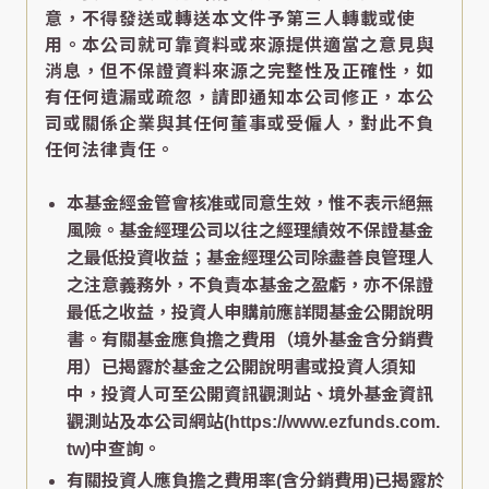
意，不得發送或轉送本文件予第三人轉載或使
用。本公司就可靠資料或來源提供適當之意見與
消息，但不保證資料來源之完整性及正確性，如
有任何遺漏或疏忽，請即通知本公司修正，本公
司或關係企業與其任何董事或受僱人，對此不負
任何法律責任。
本基金經金管會核准或同意生效，惟不表示絕無
風險。基金經理公司以往之經理績效不保證基金
之最低投資收益；基金經理公司除盡善良管理人
之注意義務外，不負責本基金之盈虧，亦不保證
最低之收益，投資人申購前應詳閱基金公開說明
書。有關基金應負擔之費用（境外基金含分銷費
用）已揭露於基金之公開說明書或投資人須知
中，投資人可至公開資訊觀測站、境外基金資訊
觀測站及本公司網站(https://www.ezfunds.com.
tw)中查詢。
有關投資人應負擔之費用率(含分銷費用)已揭露於