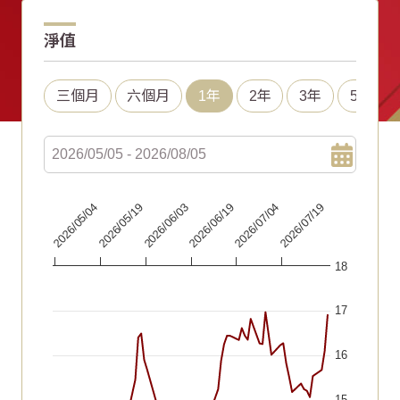
淨值
三個月
六個月
1年
2年
3年
5年
Chart
2026/06/19
2026/05/04
2026/07/04
2026/05/19
2026/07/19
2026/06/03
Line chart with 67 data points.
18
The chart has 1 X axis displaying Time. Data ranges fr
The chart has 1 Y axis displaying values. Data ranges f
17
16
15