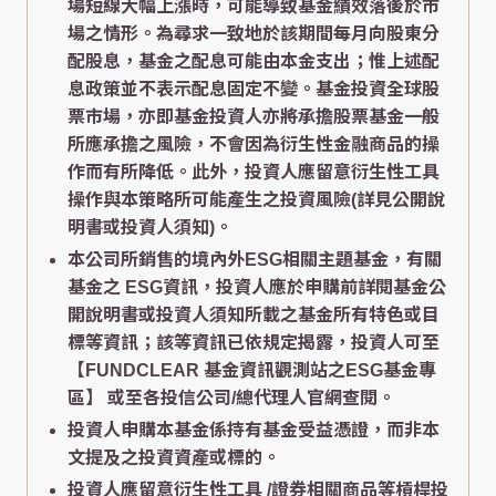
場短線大幅上漲時，可能導致基金績效落後於市
場之情形。為尋求一致地於該期間每月向股東分
配股息，基金之配息可能由本金支出；惟上述配
息政策並不表示配息固定不變。基金投資全球股
票市場，亦即基金投資人亦將承擔股票基金一般
所應承擔之風險，不會因為衍生性金融商品的操
作而有所降低。此外，投資人應留意衍生性工具
操作與本策略所可能產生之投資風險(詳見公開說
明書或投資人須知)。
本公司所銷售的境內外ESG相關主題基金，有關
基金之 ESG資訊，投資人應於申購前詳閱基金公
開說明書或投資人須知所載之基金所有特色或目
標等資訊；該等資訊已依規定揭露，投資人可至
【FUNDCLEAR 基金資訊觀測站之ESG基金專
區】
或至各投信公司/總代理人官網查閱。
投資人申購本基金係持有基金受益憑證，而非本
文提及之投資資產或標的。
投資人應留意衍生性工具 /證券相關商品等槓桿投