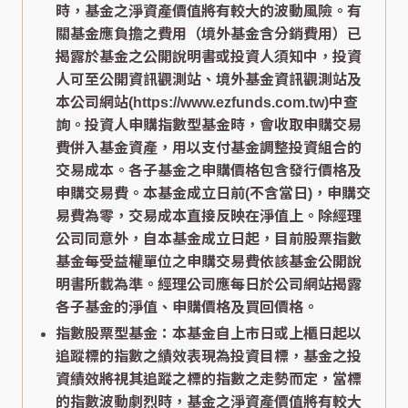
時，基金之淨資產價值將有較大的波動風險。有
關基金應負擔之費用（境外基金含分銷費用）已
揭露於基金之公開說明書或投資人須知中，投資
人可至公開資訊觀測站、境外基金資訊觀測站及
本公司網站(https://www.ezfunds.com.tw)中查
詢。投資人申購指數型基金時，會收取申購交易
費併入基金資產，用以支付基金調整投資組合的
交易成本。各子基金之申購價格包含發行價格及
申購交易費。本基金成立日前(不含當日)，申購交
易費為零，交易成本直接反映在淨值上。除經理
公司同意外，自本基金成立日起，目前股票指數
基金每受益權單位之申購交易費依該基金公開說
明書所載為準。經理公司應每日於公司網站揭露
各子基金的淨值、申購價格及買回價格。
指數股票型基金：本基金自上市日或上櫃日起以
追蹤標的指數之績效表現為投資目標，基金之投
資績效將視其追蹤之標的指數之走勢而定，當標
的指數波動劇烈時，基金之淨資產價值將有較大