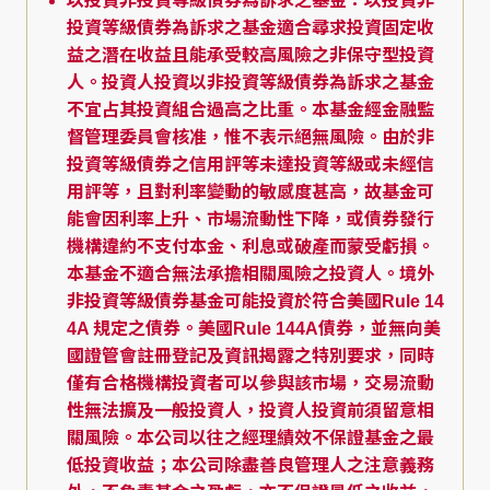
以投資非投資等級債券為訴求之基金：以投資非
投資等級債券為訴求之基金適合尋求投資固定收
益之潛在收益且能承受較高風險之非保守型投資
人。投資人投資以非投資等級債券為訴求之基金
不宜占其投資組合過高之比重。本基金經金融監
督管理委員會核准，惟不表示絕無風險。由於非
投資等級債券之信用評等未達投資等級或未經信
用評等，且對利率變動的敏感度甚高，故基金可
能會因利率上升、市場流動性下降，或債券發行
機構違約不支付本金、利息或破產而蒙受虧損。
本基金不適合無法承擔相關風險之投資人。境外
非投資等級債券基金可能投資於符合美國Rule 14
4A 規定之債券。美國Rule 144A債券，並無向美
國證管會註冊登記及資訊揭露之特別要求，同時
僅有合格機構投資者可以參與該市場，交易流動
性無法擴及一般投資人，投資人投資前須留意相
關風險。本公司以往之經理績效不保證基金之最
低投資收益；本公司除盡善良管理人之注意義務