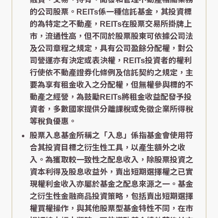
的公司股票。REITs係一種信託基金，其投資標
的為特定之不動產，REITs在股票交易所掛牌上
市，流通性高，但不同於股票股東可依據公司法
及公司章程之規定，具有公司盈餘分配權，對公
司營運亦有決定或表決權，REITs投資者的權利
行使依不動產證券化條例及信託契約之規定，主
要為享有租金收入之分配權，但無權參與標的不
動產之經營，為鼓勵REITs將租金收益配發予投
資者，多數國家提供分離課稅或免徵企業所得稅
等稅負優惠。
股票入息基金所稱之「入息」係指基金會使用符
合其投資目標之衍生性工具，以產生額外之收
入。為獲取較一致性之配息收入，除股票投資之
資本利得及股息收益外，賣出短期選擇權之已實
現權利金收入亦屬於基金之配息來源之一。基金
之衍生性金融商品投資策略，包括賣出短期選擇
權買權操作，與其他股票型基金特性不同，在市