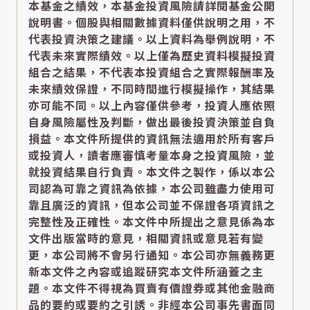
本基金之績效，本基金投資風險請詳閱基金公開
說明書。個股與相關數據資料僅供說明之用，不
代表投資決策之建議。以上資料為舉例說明，不
代表未來實際績效。以上僅為歷史資料模擬投資
組合之結果，不代表本投資組合之實際報酬率及
未來績效保證，不同時間進行模擬操作，其結果
亦可能不同。以上內容僅供參考，投資人應依照
自身風險屬性及判斷，做出最後投資決策並自負
損益。本文件所提供的資訊無法適用於所有客戶
或投資人，讀者應審慎考量本身之投資風險，並
就投資結果自行負責。本文件之製作，係以本公
司認為可靠之資訊為依據，本公司雖盡力使用可
靠且廣泛的資訊，但本公司並不保證各項資訊之
完整性及正確性。本文件中所提出之意見係為本
文件出版當時的意見，相關資訊或意見若有變
更，本公司將不會另行通知。本公司亦無義務更
新本文件之內容或追蹤研究本文件所涵蓋之主
題。本文件不得視為買賣有價證券或其他金融商
品的要約或要約之引誘。非經本公司事先書面同