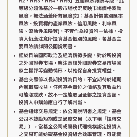
R2、RR3、RR4、RR5」五個風險報酬等級。此
等級分類係基於一般市場狀況反映市場價格波動
風險，無法涵蓋所有風險(如：基金計價幣別匯率
風險、投資標的產業風險、信用風險、利率風
險、流動性風險等)，不宜作為投資唯一依據，投
資人仍應注意所投資基金個別的風險。各基金主
要風險請詳閱公開說明書。
鑑於目前國際政治及經濟情勢多變，對於所投資
之外國證券市場，應注意該外國證券交易市場國
家主權評等變動情形，以確保自身投資權益。
基金交易係以長期投資為目的，不宜期待於短期
內獲取高收益。任何基金單位之價格及其收益均
可能漲或跌，故不一定能取回全部之投資金額。
投資人申購前應自行了解判斷。
基金短線交易規定：依公開說明書之規定，基金
公司不鼓勵短期或是過度交易（以下稱「擇時交
易」），當基金公司或股務代理機構認定投資人
之交易可能妨礙基金投資組合效率管理、可能實