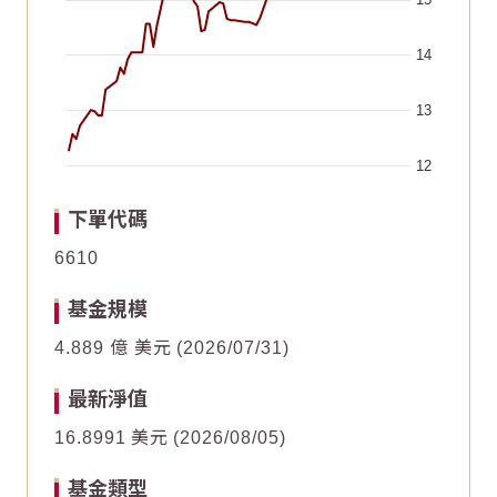
14
13
12
End of interactive chart.
Chart
Chart
2026/06/19
2026/06/19
2026/05/04
2026/05/04
2026/07/04
2026/07/04
2026/05/19
2026/05/19
2026/07/19
2026/07/19
2026/06/03
2026/06/03
下單代碼
Line chart with 62 data points.
Line chart with 62 data points.
6610
50
50
The chart has 1 X axis displaying Time. Data ranges fr
The chart has 1 X axis displaying Time. Data ranges fr
基金規模
The chart has 1 Y axis displaying values. Data ranges f
The chart has 1 Y axis displaying values. Data ranges f
40
40
4.889 億 美元
2026/07/31
最新淨值
30
30
16.8991
美元
2026/08/05
20
20
基金類型