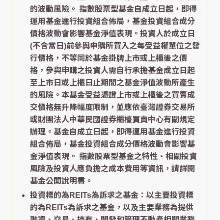
的波動風險。 指數股票型基金自成立日起，即得
運用基金進行投資組合佈局，基金投資組合成分
價格波動會影響基金淨值表現。投資人於成立日
(不含當日)前參與申購所買入之每受益權單位之發
行價格，不等同於基金掛牌上市或上櫃後之價
格，參與申購之投資人需自行承擔基金成立日起
至上市日或上櫃日止期間之基金淨值波動所產生
的風險。本基金受益憑證上市或上櫃後之買賣成
交價格無升降幅度限制，並應依臺灣證券交易所
或財團法人中華民國證券櫃檯買賣中心有關規定
辦理。基金自成立日起，即得運用基金進行投資
組合佈局，基金投資組合成分價格波動會影響基
金淨值表現。 指數股票型基金之特性、相關投資
風險及投資人應負擔之成本費用等資訊，請詳閱
基金公開說明書。
投資標的為REITs為訴求之基金：以主要投資標
的為REITs為訴求之基金，以及主要業務為提供
融資、交易、持有、開發和管理不動產相關業務