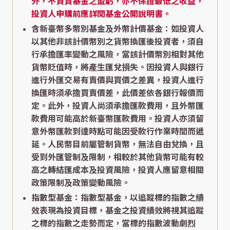
外，不負責基金之盈虧，亦不保證最低之收益，
投資人申購前應詳閱基金公開說明書。
含新臺幣多幣別基金及外幣計價基金：如投資人
以其他非該計價幣別之貨幣換匯後投資者，須自
行承擔匯率變動之風險，當該計價幣別相對其他
貨幣貶值時，將產生匯兌損失。因投資人與銀行
進行外匯交易有賣價與買價之差異，投資人進行
換匯時須承擔買賣價差，此價差依各銀行報價而
定。此外，投資人尚須承擔匯款費用，且外幣匯
款費用可能高於新臺幣匯款費用。投資人亦須留
意外幣匯款到達時點可能因受款行作業時間而遞
延。人民幣目前屬管制貨幣，無法自由兌換，且
受到外匯管制及限制，相較於其他貨幣可能有較
高之轉結匯成本及投資風險，投資人應留意相關
政策限制及政策變動風險。
指數型基金：指數型基金，以追蹤標的指數之績
效表現為投資目標，基金之投資績效將視其追蹤
之標的指數之走勢而定，當標的指數波動劇烈