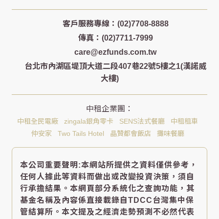
客戶服務專線：(02)7708-8888
傳真：(02)7711-7999
care@ezfunds.com.tw
台北市內湖區堤頂大道二段407巷22號5樓之1(漢諾威
大樓)
中租全民電廠
zingala銀角零卡
SENS法式餐廳
中租租車
仲安家
Two Tails Hotel
晶贊都會飯店
攤味餐廳
本公司重要聲明:本網站所提供之資料僅供參考，
任何人據此等資料而做出或改變投資決策，須自
行承擔結果。本網頁部分系統化之查詢功能，其
基金名稱及內容係直接載錄自TDCC台灣集中保
管結算所。本文提及之經濟走勢預測不必然代表