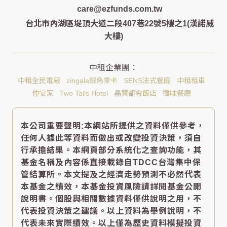
care@ezfunds.com.tw
台北市內湖區堤頂大道二段407巷22號5樓之1(漢諾威
大樓)
中租全民電廠
zingala銀角零卡
SENS法式餐廳
中租租車
仲安家
Two Tails Hotel
晶贊都會飯店
攤味餐廳
本公司重要聲明:本網站所提供之資料僅供參考，
任何人據此等資料而做出或改變投資決策，須自
行承擔結果。本網頁部分系統化之查詢功能，其
基金名稱及內容係直接載錄自TDCC台灣集中保
管結算所。本文提及之經濟走勢預測不必然代表
本基金之績效，本基金投資風險請詳閱基金公開
說明書。個股與相關數據資料僅供說明之用，不
代表投資決策之建議。以上資料為舉例說明，不
代表未來實際績效。以上僅為歷史資料模擬投資