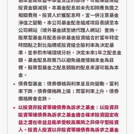
由本金或收益平準金支出的部份，可能導致原始
投資金額減損。本基金配息前未先扣除應負擔之
相關費用。投資人於獲配息時，宜一併注意基金
淨值之變動。本公司基金配息組成項目表請至本
公司網站（境外基金請至總代理人網站）查詢。
股票型基金月配息係依基金投資組合於當年特定
時間點之對比指標或投資組合股利率為決定基
準，並參酌市場環境分析，決定未來1年之配息金
額，基金配息政策乃以避免過度侵蝕本金為目
標。股票型基金之配息類股的配息來源可能為本
金。
債券型基金：債券價格與利率呈反向變動，當利
率下跌，債券價格將上揚；而當利率上升，債券
價格將會走跌。
以投資非投資等級債券為訴求之基金：以投資非
投資等級債券為訴求之基金適合尋求投資固定收
益之潛在收益且能承受較高風險之非保守型投資
人。投資人投資以非投資等級債券為訴求之基金