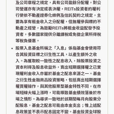
及公司章程之規定，具有公司盈餘分配權，對公
司營運亦有決定或表決權，REITs投資者的權利
行使依不動產證券化條例及信託契約之規定，主
要為享有租金收入之分配權，但無權參與標的不
動產之經營，為鼓勵REITs將租金收益配發予投
資者，多數國家提供分離課稅或免徵企業所得稅
等稅負優惠。
股票入息基金所稱之「入息」係指基金會使用符
合其投資目標之衍生性工具，以產生額外之收
入。為獲取較一致性之配息收入，除股票投資之
資本利得及股息收益外，賣出短期選擇權之已實
現權利金收入亦屬於基金之配息來源之一。基金
之衍生性金融商品投資策略，包括賣出短期選擇
權買權操作，與其他股票型基金特性不同，在市
場短線大幅上漲時，可能導致基金績效落後於市
場之情形。為尋求一致地於該期間每月向股東分
配股息，基金之配息可能由本金支出；惟上述配
息政策並不表示配息固定不變。基金投資全球股