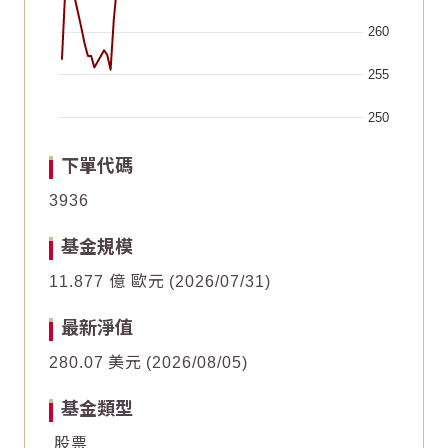
260
255
250
End of interactive chart.
Chart
Chart
2026/06/19
2026/06/19
2026/05/04
2026/05/04
2026/07/04
2026/07/04
2026/05/19
2026/05/19
2026/07/19
2026/07/19
2026/06/03
2026/06/03
下單代碼
Line chart with 62 data points.
Line chart with 62 data points.
3936
10
10
The chart has 1 X axis displaying Time. Data ranges fr
The chart has 1 X axis displaying Time. Data ranges fr
基金規模
The chart has 1 Y axis displaying values. Data ranges f
The chart has 1 Y axis displaying values. Data ranges f
8
8
11.877 億 歐元
2026/07/31
6
6
最新淨值
280.07
美元
2026/08/05
4
4
基金類型
2
2
股票