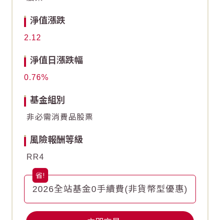
0
0
淨值漲跌
-2
-2
2.12
End of interactive chart.
End of interactive chart.
淨值日漲跌幅
0.76
基金組別
非必需消費品股票
風險報酬等級
RR4
2026全站基金0手續費(非貨幣型優惠)