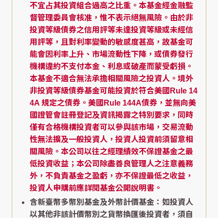
不宜占其投資組合過高之比重。本基金經金融監
督管理委員會核准，惟不表示絕無風險。由於非
投資等級債券之信用評等未達投資等級或未經信
用評等，且對利率變動的敏感度甚高，故基金可
能會因利率上升、市場流動性下降，或債券發行
機構違約不支付本金、利息或破產而蒙受虧損。
本基金不適合無法承擔相關風險之投資人。境外
非投資等級債券基金可能投資於符合美國Rule 14
4A 規定之債券。美國Rule 144A債券，並無向美
國證管會註冊登記及資訊揭露之特別要求，同時
僅有合格機構投資者可以參與該市場，交易流動
性無法擴及一般投資人，投資人投資前須留意相
關風險。本公司以往之經理績效不保證基金之最
低投資收益；本公司除盡善良管理人之注意義務
外，不負責基金之盈虧，亦不保證最低之收益，
投資人申購前應詳閱基金公開說明書。
含新臺幣多幣別基金及外幣計價基金：如投資人
以其他非該計價幣別之貨幣換匯後投資者，須自