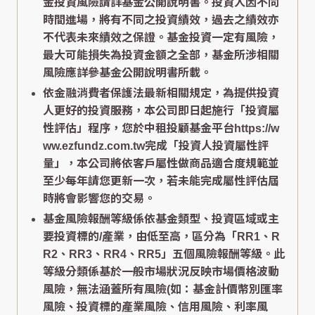
金投資風險請詳基金公開說明書。投資人因不同
時間進場，將有不同之投資績效，過去之績效亦
不代表未來績效之保證。基金投資一定有風險，
最大可能損失為投資金額之全部，基金所涉相關
風險應詳參基金公開說明書所載。
依金融消費者保護法最新相關規定，為提供投資
人更好的投資服務，本公司即日起施行「投資屬
性評估」程序，您於中租投顧基金平台https://w
ww.ezfundz.com.tw完成「投資人投資屬性評
量」，本公司將依客戶屬性做商品適合度規範並
至少每年請您更新一次，若未能完成屬性評估屆
時將會影響您的交易。
基金風險報酬等級係依基金類型、投資區域或主
要投資標的/產業，由低至高，區分為「RR1、R
R2、RR3、RR4、RR5」五個風險報酬等級。此
等級分類係基於一般市場狀況反映市場價格波動
風險，無法涵蓋所有風險(如：基金計價幣別匯率
風險、投資標的產業風險、信用風險、利率風