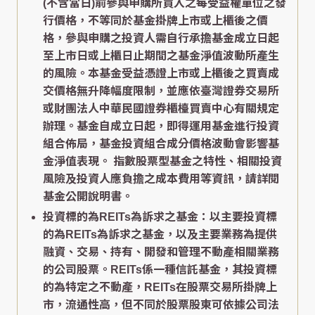
(不含當日)前參與申購所買入之每受益權單位之發
行價格，不等同於基金掛牌上市或上櫃後之價
格，參與申購之投資人需自行承擔基金成立日起
至上市日或上櫃日止期間之基金淨值波動所產生
的風險。本基金受益憑證上市或上櫃後之買賣成
交價格無升降幅度限制，並應依臺灣證券交易所
或財團法人中華民國證券櫃檯買賣中心有關規定
辦理。基金自成立日起，即得運用基金進行投資
組合佈局，基金投資組合成分價格波動會影響基
金淨值表現。 指數股票型基金之特性、相關投資
風險及投資人應負擔之成本費用等資訊，請詳閱
基金公開說明書。
投資標的為REITs為訴求之基金：以主要投資標
的為REITs為訴求之基金，以及主要業務為提供
融資、交易、持有、開發和管理不動產相關業務
的公司股票。REITs係一種信託基金，其投資標
的為特定之不動產，REITs在股票交易所掛牌上
市，流通性高，但不同於股票股東可依據公司法