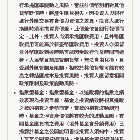
行承擔匯率變動之風險，當該計價幣別相對其他
貨幣貶值時，將產生匯兌損失。因投資人與銀行
進行外匯交易有賣價與買價之差異，投資人進行
換匯時須承擔買賣價差，此價差依各銀行報價而
定。此外，投資人尚須承擔匯款費用，且外幣匯
款費用可能高於新臺幣匯款費用。投資人亦須留
意外幣匯款到達時點可能因受款行作業時間而遞
延。人民幣目前屬管制貨幣，無法自由兌換，且
受到外匯管制及限制，相較於其他貨幣可能有較
高之轉結匯成本及投資風險，投資人應留意相關
政策限制及政策變動風險。
指數型基金：指數型基金，以追蹤標的指數之績
效表現為投資目標，基金之投資績效將視其追蹤
之標的指數之走勢而定，當標的指數波動劇烈
時，基金之淨資產價值將有較大的波動風險。有
關基金應負擔之費用（境外基金含分銷費用）已
揭露於基金之公開說明書或投資人須知中，投資
人可至公開資訊觀測站、境外基金資訊觀測站及