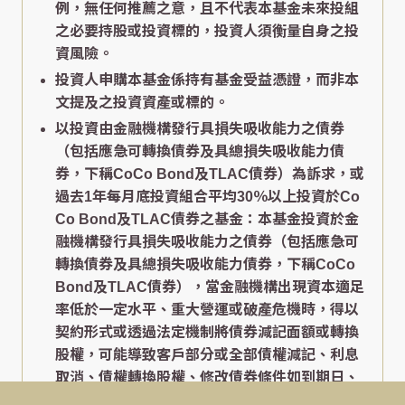
例，無任何推薦之意，且不代表本基金未來投組
之必要持股或投資標的，投資人須衡量自身之投
資風險。
投資人申購本基金係持有基金受益憑證，而非本
文提及之投資資產或標的。
以投資由金融機構發行具損失吸收能力之債券
（包括應急可轉換債券及具總損失吸收能力債
券，下稱CoCo Bond及TLAC債券）為訴求，或
過去1年每月底投資組合平均30％以上投資於Co
Co Bond及TLAC債券之基金：本基金投資於金
融機構發行具損失吸收能力之債券（包括應急可
轉換債券及具總損失吸收能力債券，下稱CoCo
Bond及TLAC債券），當金融機構出現資本適足
率低於一定水平、重大營運或破產危機時，得以
契約形式或透過法定機制將債券減記面額或轉換
股權，可能導致客戶部分或全部債權減記、利息
取消、債權轉換股權、修改債券條件如到期日、
票息、付息日、或暫停配息等變動。