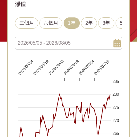
淨值
三個月
六個月
1年
2年
3年
5年
Chart
2026/06/19
2026/07/04
2026/07/19
2026/05/04
2026/05/19
2026/06/03
Line chart with 67 data points.
285
The chart has 1 X axis displaying Time. Data ranges fr
The chart has 1 Y axis displaying values. Data ranges f
280
275
270
265