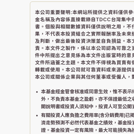
本公司重要聲明:本網站所提供之資料僅供
金名稱及內容係直接載錄自TDCC台灣集
書。個股與相關數據資料僅供說明之用，不
果，不代表本投資組合之實際報酬率及未來
及判斷，做出最後投資決策並自負損益。本
責。本文件之製作，係以本公司認為可靠之
件中所提出之意見係為本文件出版當時的意
文件所涵蓋之主題。本文件不得視為買賣有
轉載或使用。本公司就可靠資料或來源提供
本公司或關係企業與其任何董事或受僱人，
本基金經金管會核准或同意生效，惟不表示
外，不負責本基金之盈虧，亦不保證最低之
開說明書或投資人須知中，投資人可至公開資訊觀測站
有關投資人應負擔之費用率(含分銷費用)
濟走勢預測不必然代表基金之績效，基金投
證。基金投資一定有風險，最大可能損失為