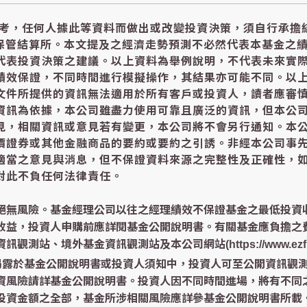
參考，任何人據此等資料而做出或改變投資決策，須自行承擔
中保管結算所。本文提及之經濟走勢預測不必然代表本基金之
代表投資決策之建議。以上資料為舉例說明，不代表未來實
績效保證，不同時間進行模擬操作，其結果亦可能不同。以
文件所提供的資訊無法適用於所有客戶或投資人，讀者應審
資訊為依據，本公司雖盡力使用可靠且廣泛的資訊，但本公
見，相關資訊或意見若有變更，本公司將不會另行通知。本
價證券或其他金融商品的要約或要約之引誘。非經本公司事
適當之意見與消息，但不保證資料來源之完整性及正確性，
對此不負任何法律責任。
絕無風險。基金經理公司以往之經理績效不保證基金之最低投資
收益，投資人申購前應詳閱基金公開說明書。有關基金應負擔之
、境外基金資訊觀測站及本公司網站(https://www.ezfund
已揭露於基金公開說明書或投資人須知中，投資人可至公開資訊觀
資風險請詳基金公開說明書。投資人因不同時間進場，將有不同
投資金額之全部，基金所涉相關風險應詳參基金公開說明書所載