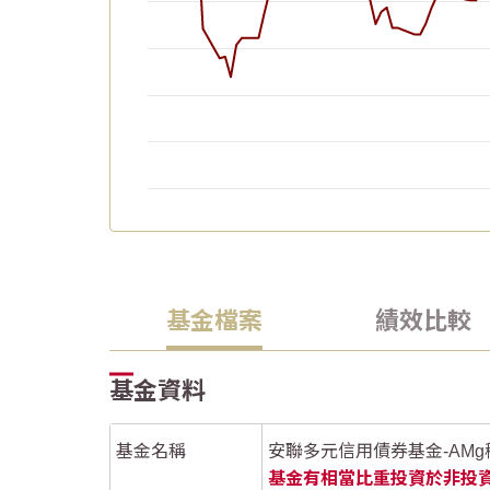
End of interactive chart.
Chart
Chart
2026/06/20
2026/06/20
2026/05/05
2026/05/05
2026/05/20
2026/05/20
2026/06/04
2026/06/04
Line chart with 62 data points.
Line chart with 62 data points.
The chart has 1 X axis displaying Time. Data
The chart has 1 X axis displaying Time. Data
基金檔案
績效比較
The chart has 1 Y axis displaying values. Dat
The chart has 1 Y axis displaying values. Dat
基金資料
基金名稱
安聯多元信用債券基金-AMg
基金有相當比重投資於非投