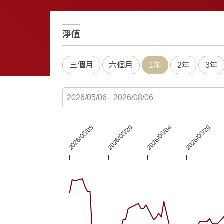
淨值
三個月
六個月
1年
2年
3年
Chart
2026/06/20
2026/06/04
2026/05/20
2026/05/05
Line chart with 67 data points.
The chart has 1 X axis displaying Time. Data
The chart has 1 Y axis displaying values. Dat