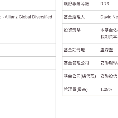
風險報酬等級
RR3
-1
-1
 - Allianz Global Diversified
基金經理人
David Ne
投資策略
本基金依
-1.5
-1.5
長期資本
基金註冊地
盧森堡
基金管理公司
安聯環球
基金公司(總代理)
安聯投信
管理費(最高)
1.09