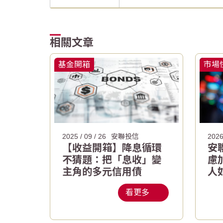
相關文章
基金開箱
市場
2025 / 09 / 26
安聯投信
2026
【收益開箱】降息循環
安
不猜題：把「息收」變
慮
主角的多元信用債
人
看更多