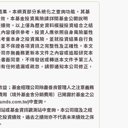
結果。本網頁部分系統化之查詢功能，其基
績效，本基金投資風險請詳閱基金公開說明
際績效。以上僅為歷史資料模擬投資組合之結
上內容僅供參考，投資人應依照自身風險屬性
慎考量本身之投資風險，並就投資結果自行負
司並不保證各項資訊之完整性及正確性。本文
公司亦無義務更新本文件之內容或追蹤研究本
先書面同意，不得發送或轉送本文件予第三人
如有任何遺漏或疏忽，請即通知本公司修正，
收益；基金經理公司除盡善良管理人之注意義務
費用（境外基金含分銷費用）已揭露於基金之公
s.com.tw)中查詢。
測站或基金資訊觀測站中查詢。本公司提及之經
之投資績效，過去之績效亦不代表未來績效之保
。