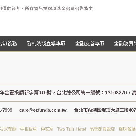
金說明僅供參考，所有資訊揭露以基金公司公告為主。
告知義務
防制洗錢宣導專區
金融友善專區
金融消費
-7999
care@ezfunds.com.tw
台北市內湖區堤頂大道二段407巷
S法式餐廳
中租租車
仲安家
Two Tails Hotel
晶贊都會飯店
攤味餐廳