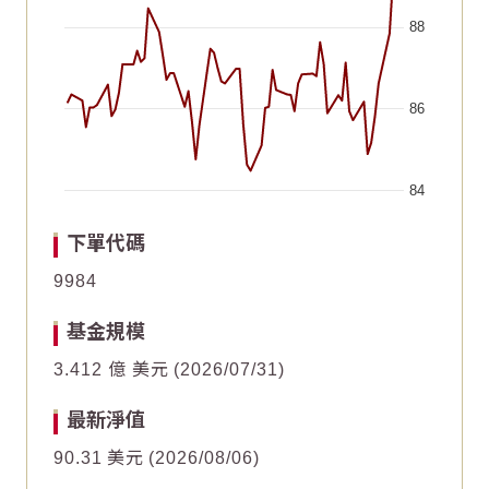
88
86
84
End of interactive chart.
Chart
Chart
2026/06/20
2026/06/20
2026/05/06
2026/05/06
2026/07/20
2026/07/20
2026/06/05
2026/06/05
2026/07/05
2026/07/05
2026/05/21
2026/05/21
下單代碼
Line chart with 63 data points.
Line chart with 63 data points.
9984
8
8
The chart has 1 X axis displaying Time. Data ranges fr
The chart has 1 X axis displaying Time. Data ranges fr
基金規模
The chart has 1 Y axis displaying values. Data ranges f
The chart has 1 Y axis displaying values. Data ranges f
6
6
3.412 億 美元
2026/07/31
4
4
最新淨值
90.31
美元
2026/08/06
2
2