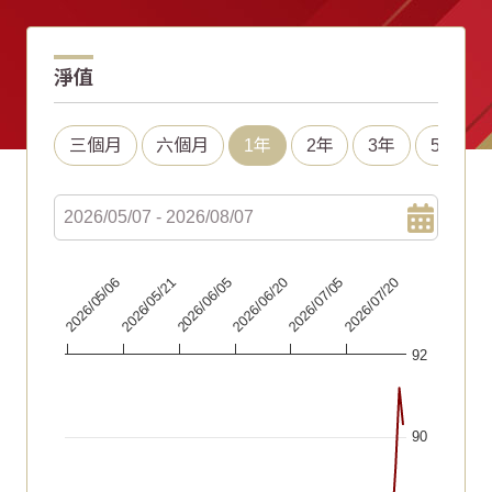
淨值
三個月
六個月
1年
2年
3年
5年
Chart
2026/06/20
2026/05/06
2026/07/05
2026/05/21
2026/07/20
2026/06/05
Line chart with 66 data points.
92
The chart has 1 X axis displaying Time. Data ranges fr
The chart has 1 Y axis displaying values. Data ranges fr
90