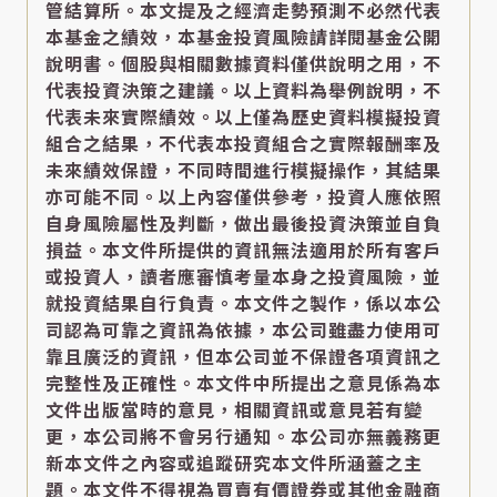
管結算所。本文提及之經濟走勢預測不必然代表
本基金之績效，本基金投資風險請詳閱基金公開
說明書。個股與相關數據資料僅供說明之用，不
代表投資決策之建議。以上資料為舉例說明，不
代表未來實際績效。以上僅為歷史資料模擬投資
組合之結果，不代表本投資組合之實際報酬率及
未來績效保證，不同時間進行模擬操作，其結果
亦可能不同。以上內容僅供參考，投資人應依照
自身風險屬性及判斷，做出最後投資決策並自負
損益。本文件所提供的資訊無法適用於所有客戶
或投資人，讀者應審慎考量本身之投資風險，並
就投資結果自行負責。本文件之製作，係以本公
司認為可靠之資訊為依據，本公司雖盡力使用可
靠且廣泛的資訊，但本公司並不保證各項資訊之
完整性及正確性。本文件中所提出之意見係為本
文件出版當時的意見，相關資訊或意見若有變
更，本公司將不會另行通知。本公司亦無義務更
新本文件之內容或追蹤研究本文件所涵蓋之主
題。本文件不得視為買賣有價證券或其他金融商