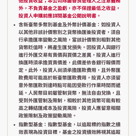
低投資收益；本公司除盡善良管理人之注意義務
外，不負責基金之盈虧，亦不保證最低之收益，
投資人申購前應詳閱基金公開說明書。
含新臺幣多幣別基金及外幣計價基金：如投資人
以其他非該計價幣別之貨幣換匯後投資者，須自
行承擔匯率變動之風險，當該計價幣別相對其他
貨幣貶值時，將產生匯兌損失。因投資人與銀行
進行外匯交易有賣價與買價之差異，投資人進行
換匯時須承擔買賣價差，此價差依各銀行報價而
定。此外，投資人尚須承擔匯款費用，且外幣匯
款費用可能高於新臺幣匯款費用。投資人亦須留
意外幣匯款到達時點可能因受款行作業時間而遞
延。人民幣目前屬管制貨幣，無法自由兌換，且
受到外匯管制及限制，相較於其他貨幣可能有較
高之轉結匯成本及投資風險，投資人應留意相關
政策限制及政策變動風險。
指數型基金：指數型基金，以追蹤標的指數之績
效表現為投資目標，基金之投資績效將視其追蹤