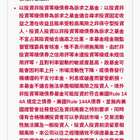
以投資非投資等級債券為訴求之基金：以投資非
投資等級債券為訴求之基金適合尋求投資固定收
益之潛在收益且能承受較高風險之非保守型投資
人。投資人投資以非投資等級債券為訴求之基金
不宜占其投資組合過高之比重。本基金經金融監
督管理委員會核准，惟不表示絕無風險。由於非
投資等級債券之信用評等未達投資等級或未經信
用評等，且對利率變動的敏感度甚高，故基金可
能會因利率上升、市場流動性下降，或債券發行
機構違約不支付本金、利息或破產而蒙受虧損。
本基金不適合無法承擔相關風險之投資人。境外
非投資等級債券基金可能投資於符合美國Rule 14
4A 規定之債券。美國Rule 144A債券，並無向美
國證管會註冊登記及資訊揭露之特別要求，同時
僅有合格機構投資者可以參與該市場，交易流動
性無法擴及一般投資人，投資人投資前須留意相
關風險。本公司以往之經理績效不保證基金之最