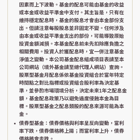
因素而上下波動。基金的配息可能由基金的收益
或本金或收益平準金中支付。其主旨是，只有在
維持穩定配息時，基金的股息才會由本金部份支
出。但請注意每股股息並非固定不變。任何涉及
由本金或收益平準金支出的部份，可能導致原始
投資金額減損。本基金配息前未先扣除應負擔之
相關費用。投資人於獲配息時，宜一併注意基金
淨值之變動。本公司基金配息組成項目表請至本
公司網站（境外基金請至總代理人網站）查詢。
股票型基金月配息係依基金投資組合於當年特定
時間點之對比指標或投資組合股利率為決定基
準，並參酌市場環境分析，決定未來1年之配息金
額，基金配息政策乃以避免過度侵蝕本金為目
標。股票型基金之配息類股的配息來源可能為本
金。
債券型基金：債券價格與利率呈反向變動，當利
率下跌，債券價格將上揚；而當利率上升，債券
價格將會走跌。