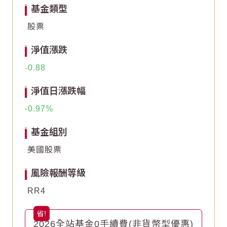
基金類型
0
0
股票
-2
-2
淨值漲跌
-4
-4
-0.88
End of interactive chart.
End of interactive chart.
淨值日漲跌幅
-0.97
基金組別
美國股票
風險報酬等級
RR4
2026全站基金0手續費(非貨幣型優惠)