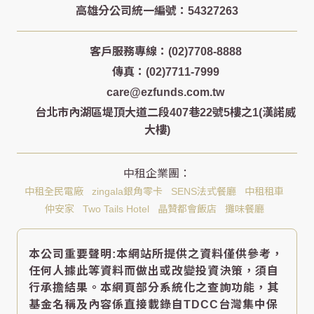
客戶服務專線：(02)7708-8888
傳真：(02)7711-7999
care@ezfunds.com.tw
台北市內湖區堤頂大道二段407巷22號5樓之1(漢諾威
大樓)
中租全民電廠
zingala銀角零卡
SENS法式餐廳
中租租車
仲安家
Two Tails Hotel
晶贊都會飯店
攤味餐廳
本公司重要聲明:本網站所提供之資料僅供參考，
任何人據此等資料而做出或改變投資決策，須自
行承擔結果。本網頁部分系統化之查詢功能，其
基金名稱及內容係直接載錄自TDCC台灣集中保