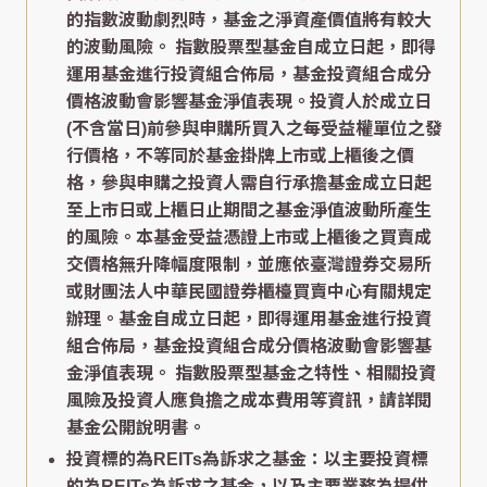
的指數波動劇烈時，基金之淨資產價值將有較大
的波動風險。 指數股票型基金自成立日起，即得
運用基金進行投資組合佈局，基金投資組合成分
價格波動會影響基金淨值表現。投資人於成立日
(不含當日)前參與申購所買入之每受益權單位之發
行價格，不等同於基金掛牌上市或上櫃後之價
格，參與申購之投資人需自行承擔基金成立日起
至上市日或上櫃日止期間之基金淨值波動所產生
的風險。本基金受益憑證上市或上櫃後之買賣成
交價格無升降幅度限制，並應依臺灣證券交易所
或財團法人中華民國證券櫃檯買賣中心有關規定
辦理。基金自成立日起，即得運用基金進行投資
組合佈局，基金投資組合成分價格波動會影響基
金淨值表現。 指數股票型基金之特性、相關投資
風險及投資人應負擔之成本費用等資訊，請詳閱
基金公開說明書。
投資標的為REITs為訴求之基金：以主要投資標
的為REITs為訴求之基金，以及主要業務為提供