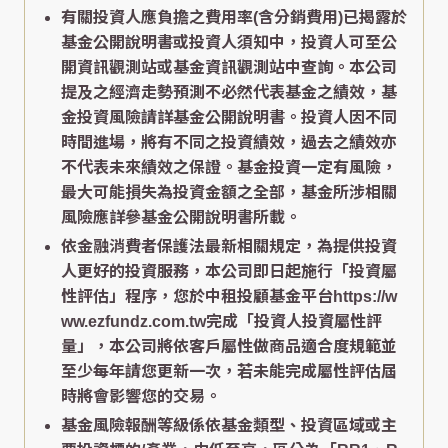
有關投資人應負擔之費用率(含分銷費用)已揭露於
基金公開說明書或投資人須知中，投資人可至公
開資訊觀測站或基金資訊觀測站中查詢。本公司
提及之經濟走勢預測不必然代表基金之績效，基
金投資風險請詳基金公開說明書。投資人因不同
時間進場，將有不同之投資績效，過去之績效亦
不代表未來績效之保證。基金投資一定有風險，
最大可能損失為投資金額之全部，基金所涉相關
風險應詳參基金公開說明書所載。
依金融消費者保護法最新相關規定，為提供投資
人更好的投資服務，本公司即日起施行「投資屬
性評估」程序，您於中租投顧基金平台https://w
ww.ezfundz.com.tw完成「投資人投資屬性評
量」，本公司將依客戶屬性做商品適合度規範並
至少每年請您更新一次，若未能完成屬性評估屆
時將會影響您的交易。
基金風險報酬等級係依基金類型、投資區域或主