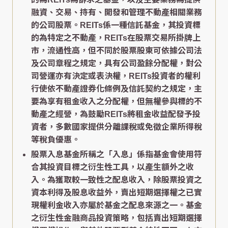
融資、交易、持有、開發和管理不動產相關業務
的公司股票。REITs係一種信託基金，其投資標
的為特定之不動產，REITs在股票交易所掛牌上
市，流通性高，但不同於股票股東可依據公司法
及公司章程之規定，具有公司盈餘分配權，對公
司營運亦有決定或表決權，REITs投資者的權利
行使依不動產證券化條例及信託契約之規定，主
要為享有租金收入之分配權，但無權參與標的不
動產之經營，為鼓勵REITs將租金收益配發予投
資者，多數國家提供分離課稅或免徵企業所得稅
等稅負優惠。
股票入息基金所稱之「入息」係指基金會使用符
合其投資目標之衍生性工具，以產生額外之收
入。為獲取較一致性之配息收入，除股票投資之
資本利得及股息收益外，賣出短期選擇權之已實
現權利金收入亦屬於基金之配息來源之一。基金
之衍生性金融商品投資策略，包括賣出短期選擇