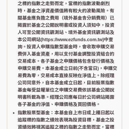
之標的指數之走勢而定，當標的指數波動劇烈
時，基金之淨資產價值將有較大的波動風險。有
關基金應負擔之費用（境外基金含分銷費用）已
揭露於基金之公開說明書或投資人須知中，投資
人可至公開資訊觀測站、境外基金資訊觀測站及
本公司網站(https://www.ezfunds.com.tw)中查
詢。投資人申購指數型基金時，會收取申購交易
費併入基金資產，用以支付基金調整投資組合的
交易成本。各子基金之申購價格包含發行價格及
申購交易費。本基金成立日前(不含當日)，申購交
易費為零，交易成本直接反映在淨值上。除經理
公司同意外，自本基金成立日起，目前股票指數
基金每受益權單位之申購交易費依該基金公開說
明書所載為準。經理公司應每日於公司網站揭露
各子基金的淨值、申購價格及買回價格。
指數股票型基金：本基金自上市日或上櫃日起以
追蹤標的指數之績效表現為投資目標，基金之投
資績效將視其追蹤之標的指數之走勢而定，當標