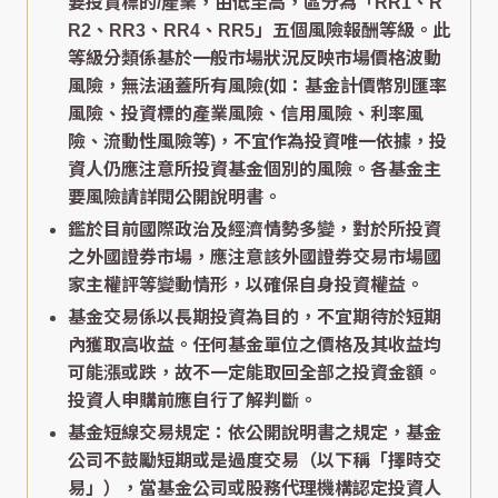
要投資標的/產業，由低至高，區分為「RR1、R
R2、RR3、RR4、RR5」五個風險報酬等級。此
等級分類係基於一般市場狀況反映市場價格波動
風險，無法涵蓋所有風險(如：基金計價幣別匯率
風險、投資標的產業風險、信用風險、利率風
險、流動性風險等)，不宜作為投資唯一依據，投
資人仍應注意所投資基金個別的風險。各基金主
要風險請詳閱公開說明書。
鑑於目前國際政治及經濟情勢多變，對於所投資
之外國證券市場，應注意該外國證券交易市場國
家主權評等變動情形，以確保自身投資權益。
基金交易係以長期投資為目的，不宜期待於短期
內獲取高收益。任何基金單位之價格及其收益均
可能漲或跌，故不一定能取回全部之投資金額。
投資人申購前應自行了解判斷。
基金短線交易規定：依公開說明書之規定，基金
公司不鼓勵短期或是過度交易（以下稱「擇時交
易」），當基金公司或股務代理機構認定投資人