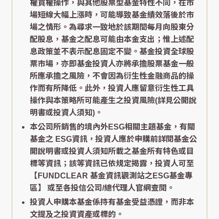
權買權操作，與其他股票型基金特性不同，在市
場短線大幅上漲時，可能導致基金績效落後於市
場之情形。為尋求一致地於該期間每月向股東分
配股息，基金之配息可能由本金支出；惟上述配
息政策並不表示配息固定不變。基金投資全球股
票市場，亦即基金投資人亦將承擔股票基金一般
所應承擔之風險，不會因為衍生性金融商品的操
作而有所降低。此外，投資人應留意衍生性工具
操作與本策略所可能產生之投資風險(詳見公開說
明書或投資人須知)。
本公司所銷售的境內外ESG相關主題基金，有關
基金之 ESG資訊，投資人應於申購前詳閱基金公
開說明書或投資人須知所載之基金所有特色或目
標等資訊；該等資訊已依規定揭露，投資人可至
【FUNDCLEAR 基金資訊觀測站之ESG基金專
區】
或至各投信公司/總代理人官網查閱。
投資人申購本基金係持有基金受益憑證，而非本
文提及之投資資產或標的。