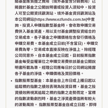
關基金應負擔之費用（境外基金含分銷費用）已
揭露於基金之公開說明書或投資人須知中，投資
人可至公開資訊觀測站、境外基金資訊觀測站及
本公司網站(https://www.ezfunds.com.tw)中查
詢。投資人申購指數型基金時，會收取申購交易
費併入基金資產，用以支付基金調整投資組合的
交易成本。各子基金之申購價格包含發行價格及
申購交易費。本基金成立日前(不含當日)，申購交
易費為零，交易成本直接反映在淨值上。除經理
公司同意外，自本基金成立日起，目前股票指數
基金每受益權單位之申購交易費依該基金公開說
明書所載為準。經理公司應每日於公司網站揭露
各子基金的淨值、申購價格及買回價格。
指數股票型基金：本基金自上市日或上櫃日起以
追蹤標的指數之績效表現為投資目標，基金之投
資績效將視其追蹤之標的指數之走勢而定，當標
的指數波動劇烈時，基金之淨資產價值將有較大
的波動風險。 指數股票型基金自成立日起，即得