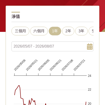
淨值
三個月
六個月
1年
2年
3年
5年
Chart
2026/06/21
2026/05/06
2026/07/06
2026/05/21
2026/07/21
2026/06/05
Line chart with 68 data points.
24
The chart has 1 X axis displaying Time. Data ranges fr
The chart has 1 Y axis displaying values. Data ranges fr
22
20