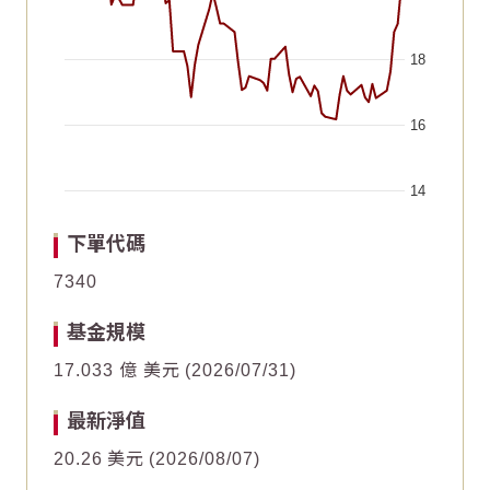
18
16
14
End of interactive chart.
Chart
Chart
2026/06/21
2026/06/21
2026/05/21
2026/05/21
2026/07/06
2026/07/06
2026/06/05
2026/06/05
2026/05/06
2026/05/06
2026/07/21
2026/07/21
下單代碼
Line chart with 64 data points.
Line chart with 64 data points.
7340
10
10
The chart has 1 X axis displaying Time. Data ranges fr
The chart has 1 X axis displaying Time. Data ranges fr
基金規模
The chart has 1 Y axis displaying values. Data ranges f
The chart has 1 Y axis displaying values. Data ranges f
17.033 億 美元
2026/07/31
0
0
最新淨值
20.26
美元
2026/08/07
-10
-10