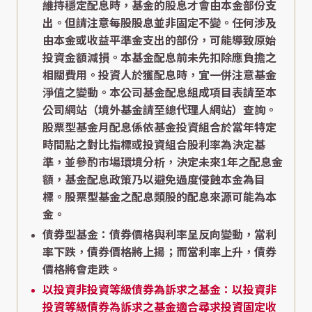
維持穩定配息時，基金的股息才會由本金部份支
出。但請注意每股股息並非固定不變。任何涉及
由本金或收益平準金支出的部份，可能導致原始
投資金額減損。本基金配息前未先扣除應負擔之
相關費用。投資人於獲配息時，宜一併注意基金
淨值之變動。本公司基金配息組成項目表請至本
公司網站（境外基金請至總代理人網站）查詢。
股票型基金月配息係依基金投資組合於當年特定
時間點之對比指標或投資組合股利率為決定基
準，並參酌市場環境分析，決定未來1年之配息金
額，基金配息政策乃以避免過度侵蝕本金為目
標。股票型基金之配息類股的配息來源可能為本
金。
債券型基金：債券價格與利率呈反向變動，當利
率下跌，債券價格將上揚；而當利率上升，債券
價格將會走跌。
以投資非投資等級債券為訴求之基金：以投資非
投資等級債券為訴求之基金適合尋求投資固定收