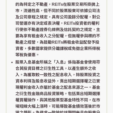
的為特定之不動產，REITs在股票交易所掛牌上
市，流通性高，但不同於股票股東可依據公司法
及公司章程之規定，具有公司盈餘分配權，對公
司營運亦有決定或表決權，REITs投資者的權利
行使依不動產證券化條例及信託契約之規定，主
要為享有租金收入之分配權，但無權參與標的不
動產之經營，為鼓勵REITs將租金收益配發予投
資者，多數國家提供分離課稅或免徵企業所得稅
等稅負優惠。
股票入息基金所稱之「入息」係指基金會使用符
合其投資目標之衍生性工具，以產生額外之收
入。為獲取較一致性之配息收入，除股票投資之
資本利得及股息收益外，賣出短期選擇權之已實
現權利金收入亦屬於基金之配息來源之一。基金
之衍生性金融商品投資策略，包括賣出短期選擇
權買權操作，與其他股票型基金特性不同，在市
場短線大幅上漲時，可能導致基金績效落後於市
場之情形。為尋求一致地於該期間每月向股東分