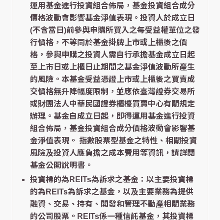
運用基金進行投資組合佈局，基金投資組合成分
價格波動會影響基金淨值表現。投資人於成立日
(不含當日)前參與申購所買入之每受益權單位之發
行價格，不等同於基金掛牌上市或上櫃後之價
格，參與申購之投資人需自行承擔基金成立日起
至上市日或上櫃日止期間之基金淨值波動所產生
的風險。本基金受益憑證上市或上櫃後之買賣成
交價格無升降幅度限制，並應依臺灣證券交易所
或財團法人中華民國證券櫃檯買賣中心有關規定
辦理。基金自成立日起，即得運用基金進行投資
組合佈局，基金投資組合成分價格波動會影響基
金淨值表現。 指數股票型基金之特性、相關投資
風險及投資人應負擔之成本費用等資訊，請詳閱
基金公開說明書。
投資標的為REITs為訴求之基金：以主要投資標
的為REITs為訴求之基金，以及主要業務為提供
融資、交易、持有、開發和管理不動產相關業務
的公司股票。REITs係一種信託基金，其投資標