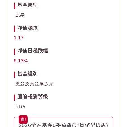
基金類型
股票
-20
-20
淨值漲跌
-30
-30
1.17
End of interactive chart.
End of interactive chart.
淨值日漲跌幅
6.13
基金組別
黃金及貴金屬股票
風險報酬等級
RR5
2026全站基金0手續費(非貨幣型優惠)