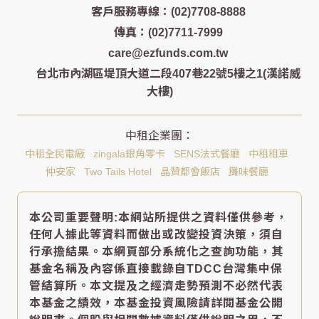
客戶服務專線：(02)7708-8888
傳真：(02)7711-7999
care@ezfunds.com.tw
台北市內湖區堤頂大道二段407巷22號5樓之1(漢諾威
大樓)
中租全民電廠
zingala銀角零卡
SENS法式餐廳
中租租車
仲安家
Two Tails Hotel
晶贊都會飯店
攤味餐廳
本公司重要聲明:本網站所提供之資料僅供參考，
任何人據此等資料而做出或改變投資決策，須自
行承擔結果。本網頁部分系統化之查詢功能，其
基金名稱及內容係直接載錄自TDCC台灣集中保
管結算所。本文提及之經濟走勢預測不必然代表
本基金之績效，本基金投資風險請詳閱基金公開