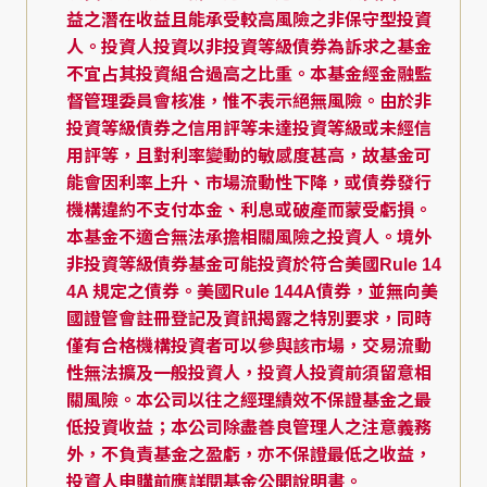
益之潛在收益且能承受較高風險之非保守型投資
人。投資人投資以非投資等級債券為訴求之基金
不宜占其投資組合過高之比重。本基金經金融監
督管理委員會核准，惟不表示絕無風險。由於非
投資等級債券之信用評等未達投資等級或未經信
用評等，且對利率變動的敏感度甚高，故基金可
能會因利率上升、市場流動性下降，或債券發行
機構違約不支付本金、利息或破產而蒙受虧損。
本基金不適合無法承擔相關風險之投資人。境外
非投資等級債券基金可能投資於符合美國Rule 14
4A 規定之債券。美國Rule 144A債券，並無向美
國證管會註冊登記及資訊揭露之特別要求，同時
僅有合格機構投資者可以參與該市場，交易流動
性無法擴及一般投資人，投資人投資前須留意相
關風險。本公司以往之經理績效不保證基金之最
低投資收益；本公司除盡善良管理人之注意義務
外，不負責基金之盈虧，亦不保證最低之收益，
投資人申購前應詳閱基金公開說明書。