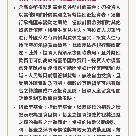
含新臺幣多幣別基金及外幣計價基金：如投資人
以其他非該計價幣別之貨幣換匯後投資者，須自
行承擔匯率變動之風險，當該計價幣別相對其他
貨幣貶值時，將產生匯兌損失。因投資人與銀行
進行外匯交易有賣價與買價之差異，投資人進行
換匯時須承擔買賣價差，此價差依各銀行報價而
定。此外，投資人尚須承擔匯款費用，且外幣匯
款費用可能高於新臺幣匯款費用。投資人亦須留
意外幣匯款到達時點可能因受款行作業時間而遞
延。人民幣目前屬管制貨幣，無法自由兌換，且
受到外匯管制及限制，相較於其他貨幣可能有較
高之轉結匯成本及投資風險，投資人應留意相關
政策限制及政策變動風險。
指數型基金：指數型基金，以追蹤標的指數之績
效表現為投資目標，基金之投資績效將視其追蹤
之標的指數之走勢而定，當標的指數波動劇烈
時，基金之淨資產價值將有較大的波動風險。有