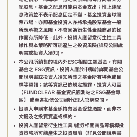
配股息，基金之配息可能由本金支出；惟上述配
息政策並不表示配息固定不變。基金投資全球股
票市場，亦即基金投資人亦將承擔股票基金一般
所應承擔之風險，不會因為衍生性金融商品的操
作而有所降低。此外，投資人應留意衍生性工具
操作與本策略所可能產生之投資風險(詳見公開說
明書或投資人須知)。
本公司所銷售的境內外ESG相關主題基金，有關
基金之 ESG資訊，投資人應於申購前詳閱基金公
開說明書或投資人須知所載之基金所有特色或目
標等資訊；該等資訊已依規定揭露，投資人可至
【FUNDCLEAR 基金資訊觀測站之ESG基金專
區】
或至各投信公司/總代理人官網查閱。
投資人申購本基金係持有基金受益憑證，而非本
文提及之投資資產或標的。
投資人應留意衍生性工具 /證券相關商品等槓桿投
資策略所可能產生之投資風險（詳見公開說明書