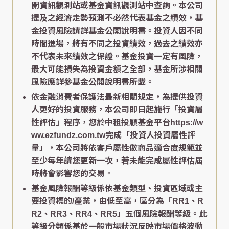
開資訊觀測站或基金資訊觀測站中查詢。本公司
提及之經濟走勢預測不必然代表基金之績效，基
金投資風險請詳基金公開說明書。投資人因不同
時間進場，將有不同之投資績效，過去之績效亦
不代表未來績效之保證。基金投資一定有風險，
最大可能損失為投資金額之全部，基金所涉相關
風險應詳參基金公開說明書所載。
依金融消費者保護法最新相關規定，為提供投資
人更好的投資服務，本公司即日起施行「投資屬
性評估」程序，您於中租投顧基金平台https://w
ww.ezfundz.com.tw完成「投資人投資屬性評
量」，本公司將依客戶屬性做商品適合度規範並
至少每年請您更新一次，若未能完成屬性評估屆
時將會影響您的交易。
基金風險報酬等級係依基金類型、投資區域或主
要投資標的/產業，由低至高，區分為「RR1、R
R2、RR3、RR4、RR5」五個風險報酬等級。此
等級分類係基於一般市場狀況反映市場價格波動