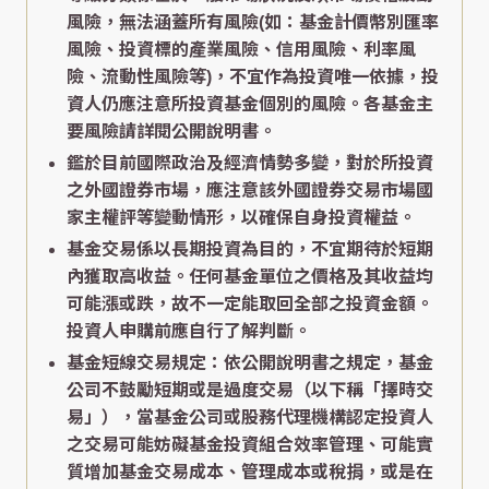
風險，無法涵蓋所有風險(如：基金計價幣別匯率
風險、投資標的產業風險、信用風險、利率風
險、流動性風險等)，不宜作為投資唯一依據，投
資人仍應注意所投資基金個別的風險。各基金主
要風險請詳閱公開說明書。
鑑於目前國際政治及經濟情勢多變，對於所投資
之外國證券市場，應注意該外國證券交易市場國
家主權評等變動情形，以確保自身投資權益。
基金交易係以長期投資為目的，不宜期待於短期
內獲取高收益。任何基金單位之價格及其收益均
可能漲或跌，故不一定能取回全部之投資金額。
投資人申購前應自行了解判斷。
基金短線交易規定：依公開說明書之規定，基金
公司不鼓勵短期或是過度交易（以下稱「擇時交
易」），當基金公司或股務代理機構認定投資人
之交易可能妨礙基金投資組合效率管理、可能實
質增加基金交易成本、管理成本或稅捐，或是在