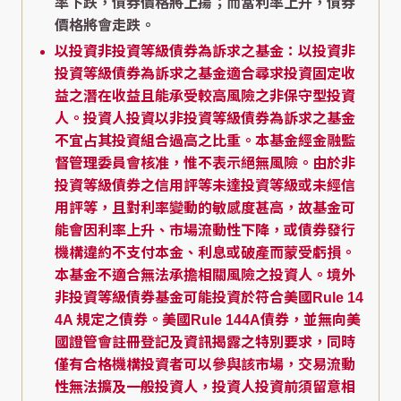
率下跌，債券價格將上揚；而當利率上升，債券
價格將會走跌。
以投資非投資等級債券為訴求之基金：以投資非
投資等級債券為訴求之基金適合尋求投資固定收
益之潛在收益且能承受較高風險之非保守型投資
人。投資人投資以非投資等級債券為訴求之基金
不宜占其投資組合過高之比重。本基金經金融監
督管理委員會核准，惟不表示絕無風險。由於非
投資等級債券之信用評等未達投資等級或未經信
用評等，且對利率變動的敏感度甚高，故基金可
能會因利率上升、市場流動性下降，或債券發行
機構違約不支付本金、利息或破產而蒙受虧損。
本基金不適合無法承擔相關風險之投資人。境外
非投資等級債券基金可能投資於符合美國Rule 14
4A 規定之債券。美國Rule 144A債券，並無向美
國證管會註冊登記及資訊揭露之特別要求，同時
僅有合格機構投資者可以參與該市場，交易流動
性無法擴及一般投資人，投資人投資前須留意相