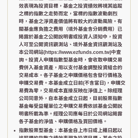
效表現為投資目標，基金之投資績效將視其追蹤
之標的指數之走勢而定，當標的指數波動劇烈
時，基金之淨資產價值將有較大的波動風險。有
關基金應負擔之費用（境外基金含分銷費用）已
揭露於基金之公開說明書或投資人須知中，投資
人可至公開資訊觀測站、境外基金資訊觀測站及
本公司網站(https://www.ezfunds.com.tw)中查
詢。投資人申購指數型基金時，會收取申購交易
費併入基金資產，用以支付基金調整投資組合的
交易成本。各子基金之申購價格包含發行價格及
申購交易費。本基金成立日前(不含當日)，申購交
易費為零，交易成本直接反映在淨值上。除經理
公司同意外，自本基金成立日起，目前股票指數
基金每受益權單位之申購交易費依該基金公開說
明書所載為準。經理公司應每日於公司網站揭露
各子基金的淨值、申購價格及買回價格。
指數股票型基金：本基金自上市日或上櫃日起以