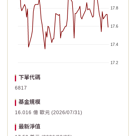
17.8
17.6
17.4
17.2
End of interactive chart.
Chart
Chart
2026/06/19
2026/06/19
2026/05/04
2026/05/04
2026/07/19
2026/07/19
2026/06/03
2026/06/03
2026/07/04
2026/07/04
2026/05/19
2026/05/19
下單代碼
Line chart with 64 data points.
Line chart with 64 data points.
6817
1
1
The chart has 1 X axis displaying Time. Data ranges fr
The chart has 1 X axis displaying Time. Data ranges fr
基金規模
The chart has 1 Y axis displaying values. Data ranges f
The chart has 1 Y axis displaying values. Data ranges f
0
0
16.016 億 歐元
2026/07/31
最新淨值
-1
-1