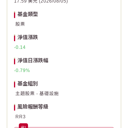
17.59
美元
2026/08/05
-2
-2
基金類型
股票
-3
-3
淨值漲跌
-4
-4
-0.14
End of interactive chart.
End of interactive chart.
淨值日漲跌幅
-0.79
基金組別
主題股票 - 基礎設施
風險報酬等級
RR3