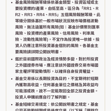
基金風險報酬等級係依基金類型、投資區域或主
要投資標的/產業，由低至高，區分為「RR1、R
R2、RR3、RR4、RR5」五個風險報酬等級。此
等級分類係基於一般市場狀況反映市場價格波動
風險，無法涵蓋所有風險(如：基金計價幣別匯率
風險、投資標的產業風險、信用風險、利率風
險、流動性風險等)，不宜作為投資唯一依據，投
資人仍應注意所投資基金個別的風險。各基金主
要風險請詳閱公開說明書。
鑑於目前國際政治及經濟情勢多變，對於所投資
之外國證券市場，應注意該外國證券交易市場國
家主權評等變動情形，以確保自身投資權益。
基金交易係以長期投資為目的，不宜期待於短期
內獲取高收益。任何基金單位之價格及其收益均
可能漲或跌，故不一定能取回全部之投資金額。
投資人申購前應自行了解判斷。
基金短線交易規定：依公開說明書之規定，基金
公司不鼓勵短期或是過度交易（以下稱「擇時交