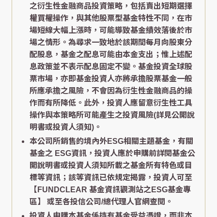
之衍生性金融商品投資策略，包括賣出短期選擇
權買權操作，與其他股票型基金特性不同，在市
場短線大幅上漲時，可能導致基金績效落後於市
場之情形。為尋求一致地於該期間每月向股東分
配股息，基金之配息可能由本金支出；惟上述配
息政策並不表示配息固定不變。基金投資全球股
票市場，亦即基金投資人亦將承擔股票基金一般
所應承擔之風險，不會因為衍生性金融商品的操
作而有所降低。此外，投資人應留意衍生性工具
操作與本策略所可能產生之投資風險(詳見公開說
明書或投資人須知)。
本公司所銷售的境內外ESG相關主題基金，有關
基金之 ESG資訊，投資人應於申購前詳閱基金公
開說明書或投資人須知所載之基金所有特色或目
標等資訊；該等資訊已依規定揭露，投資人可至
【FUNDCLEAR 基金資訊觀測站之ESG基金專
區】
或至各投信公司/總代理人官網查閱。
投資人申購本基金係持有基金受益憑證，而非本