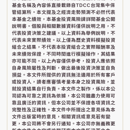
基金名稱及內容係直接載錄自TDCC台灣集中保
管結算所。本文提及之經濟走勢預測不必然代表
本基金之績效，本基金投資風險請詳閱基金公開
說明書。個股與相關數據資料僅供說明之用，不
代表投資決策之建議。以上資料為舉例說明，不
代表未來實際績效。以上僅為歷史資料模擬投資
組合之結果，不代表本投資組合之實際報酬率及
未來績效保證，不同時間進行模擬操作，其結果
亦可能不同。以上內容僅供參考，投資人應依照
自身風險屬性及判斷，做出最後投資決策並自負
損益。本文件所提供的資訊無法適用於所有客戶
或投資人，讀者應審慎考量本身之投資風險，並
就投資結果自行負責。本文件之製作，係以本公
司認為可靠之資訊為依據，本公司雖盡力使用可
靠且廣泛的資訊，但本公司並不保證各項資訊之
完整性及正確性。本文件中所提出之意見係為本
文件出版當時的意見，相關資訊或意見若有變
更，本公司將不會另行通知。本公司亦無義務更