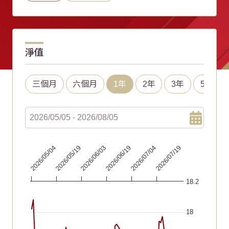
淨值
三個月
六個月
1年
2年
3年
5年
Chart
2026/06/19
2026/05/04
2026/07/04
2026/05/19
2026/07/19
2026/06/03
Line chart with 67 data points.
18.2
The chart has 1 X axis displaying Time. Data ranges fr
The chart has 1 Y axis displaying values. Data ranges fr
18