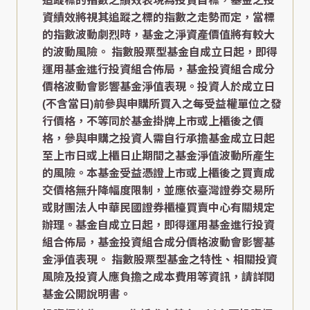
追蹤標的指數之績效表現為投資目標，基金之投
資績效將視其追蹤之標的指數之走勢而定，當標
的指數波動劇烈時，基金之淨資產價值將有較大
的波動風險。 指數股票型基金自成立日起，即得
運用基金進行投資組合佈局，基金投資組合成分
價格波動會影響基金淨值表現。投資人於成立日
(不含當日)前參與申購所買入之每受益權單位之發
行價格，不等同於基金掛牌上市或上櫃後之價
格，參與申購之投資人需自行承擔基金成立日起
至上市日或上櫃日止期間之基金淨值波動所產生
的風險。本基金受益憑證上市或上櫃後之買賣成
交價格無升降幅度限制，並應依臺灣證券交易所
或財團法人中華民國證券櫃檯買賣中心有關規定
辦理。基金自成立日起，即得運用基金進行投資
組合佈局，基金投資組合成分價格波動會影響基
金淨值表現。 指數股票型基金之特性、相關投資
風險及投資人應負擔之成本費用等資訊，請詳閱
基金公開說明書。