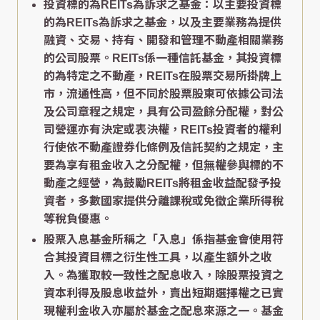
投資標的為REITs為訴求之基金：以主要投資標
的為REITs為訴求之基金，以及主要業務為提供
融資、交易、持有、開發和管理不動產相關業務
的公司股票。REITs係一種信託基金，其投資標
的為特定之不動產，REITs在股票交易所掛牌上
市，流通性高，但不同於股票股東可依據公司法
及公司章程之規定，具有公司盈餘分配權，對公
司營運亦有決定或表決權，REITs投資者的權利
行使依不動產證券化條例及信託契約之規定，主
要為享有租金收入之分配權，但無權參與標的不
動產之經營，為鼓勵REITs將租金收益配發予投
資者，多數國家提供分離課稅或免徵企業所得稅
等稅負優惠。
股票入息基金所稱之「入息」係指基金會使用符
合其投資目標之衍生性工具，以產生額外之收
入。為獲取較一致性之配息收入，除股票投資之
資本利得及股息收益外，賣出短期選擇權之已實
現權利金收入亦屬於基金之配息來源之一。基金