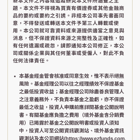
新本文件之內容或追蹤研究本文件所涵蓋之主
題。本文件不得視為買賣有價證券或其他金融商
品的要約或要約之引誘。非經本公司事先書面同
意，不得發送或轉送本文件予第三人轉載或使
用。本公司就可靠資料或來源提供適當之意見與
消息，但不保證資料來源之完整性及正確性，如
有任何遺漏或疏忽，請即通知本公司修正，本公
司或關係企業與其任何董事或受僱人，對此不負
任何法律責任。
本基金經金管會核准或同意生效，惟不表示絕無
風險。基金經理公司以往之經理績效不保證基金
之最低投資收益；基金經理公司除盡善良管理人
之注意義務外，不負責本基金之盈虧，亦不保證
最低之收益，投資人申購前應詳閱基金公開說明
書。有關基金應負擔之費用（境外基金含分銷費
用）已揭露於基金之公開說明書或投資人須知
中，投資人可至公開資訊觀測站、境外基金資訊
觀測站及本公司網站(https://www.ezfunds.com.