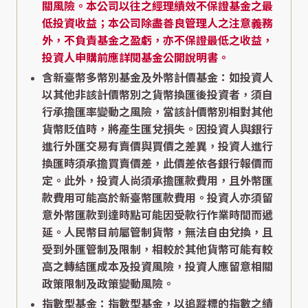
關風險。本公司以往之經理績效不保證基金之最
低投資收益；本公司除盡善良管理人之注意義務
外，不負責基金之盈虧，亦不保證最低之收益，
投資人申購前應詳閱基金公開說明書。
含新臺幣多幣別基金及外幣計價基金：如投資人
以其他非該計價幣別之貨幣換匯後投資者，須自
行承擔匯率變動之風險，當該計價幣別相對其他
貨幣貶值時，將產生匯兌損失。因投資人與銀行
進行外匯交易有賣價與買價之差異，投資人進行
換匯時須承擔買賣價差，此價差依各銀行報價而
定。此外，投資人尚須承擔匯款費用，且外幣匯
款費用可能高於新臺幣匯款費用。投資人亦須留
意外幣匯款到達時點可能因受款行作業時間而遞
延。人民幣目前屬管制貨幣，無法自由兌換，且
受到外匯管制及限制，相較於其他貨幣可能有較
高之轉結匯成本及投資風險，投資人應留意相關
政策限制及政策變動風險。
指數型基金：指數型基金，以追蹤標的指數之績