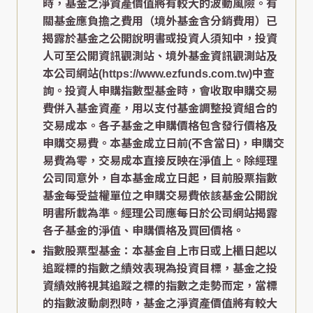
時，基金之淨資產價值將有較大的波動風險。有
關基金應負擔之費用（境外基金含分銷費用）已
揭露於基金之公開說明書或投資人須知中，投資
人可至公開資訊觀測站、境外基金資訊觀測站及
本公司網站(https://www.ezfunds.com.tw)中查
詢。投資人申購指數型基金時，會收取申購交易
費併入基金資產，用以支付基金調整投資組合的
交易成本。各子基金之申購價格包含發行價格及
申購交易費。本基金成立日前(不含當日)，申購交
易費為零，交易成本直接反映在淨值上。除經理
公司同意外，自本基金成立日起，目前股票指數
基金每受益權單位之申購交易費依該基金公開說
明書所載為準。經理公司應每日於公司網站揭露
各子基金的淨值、申購價格及買回價格。
指數股票型基金：本基金自上市日或上櫃日起以
追蹤標的指數之績效表現為投資目標，基金之投
資績效將視其追蹤之標的指數之走勢而定，當標
的指數波動劇烈時，基金之淨資產價值將有較大