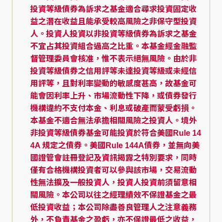
投資等級債券為訴求之基金適合尋求投資固定收
益之潛在收益且能承受較高風險之非保守型投資
人。投資人投資以非投資等級債券為訴求之基金
不宜占其投資組合過高之比重。本基金經金融監
督管理委員會核准，惟不表示絕無風險。由於非
投資等級債券之信用評等未達投資等級或未經信
用評等，且對利率變動的敏感度甚高，故基金可
能會因利率上升、市場流動性下降，或債券發行
機構違約不支付本金、利息或破產而蒙受虧損。
本基金不適合無法承擔相關風險之投資人。境外
非投資等級債券基金可能投資於符合美國Rule 14
4A 規定之債券。美國Rule 144A債券，並無向美
國證管會註冊登記及資訊揭露之特別要求，同時
僅有合格機構投資者可以參與該市場，交易流動
性無法擴及一般投資人，投資人投資前須留意相
關風險。本公司以往之經理績效不保證基金之最
低投資收益；本公司除盡善良管理人之注意義務
外，不負責基金之盈虧，亦不保證最低之收益，