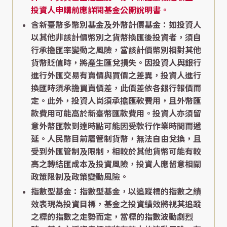
投資人申購前應詳閱基金公開說明書。
含新臺幣多幣別基金及外幣計價基金：如投資人
以其他非該計價幣別之貨幣換匯後投資者，須自
行承擔匯率變動之風險，當該計價幣別相對其他
貨幣貶值時，將產生匯兌損失。因投資人與銀行
進行外匯交易有賣價與買價之差異，投資人進行
換匯時須承擔買賣價差，此價差依各銀行報價而
定。此外，投資人尚須承擔匯款費用，且外幣匯
款費用可能高於新臺幣匯款費用。投資人亦須留
意外幣匯款到達時點可能因受款行作業時間而遞
延。人民幣目前屬管制貨幣，無法自由兌換，且
受到外匯管制及限制，相較於其他貨幣可能有較
高之轉結匯成本及投資風險，投資人應留意相關
政策限制及政策變動風險。
指數型基金：指數型基金，以追蹤標的指數之績
效表現為投資目標，基金之投資績效將視其追蹤
之標的指數之走勢而定，當標的指數波動劇烈