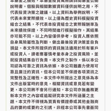
本基金之績效，本基金投資風險請詳閱基金公開
說明書。個股與相關數據資料僅供說明之用，不
代表投資決策之建議。以上資料為舉例說明，不
代表未來實際績效。以上僅為歷史資料模擬投資
組合之結果，不代表本投資組合之實際報酬率及
未來績效保證，不同時間進行模擬操作，其結果
亦可能不同。以上內容僅供參考，投資人應依照
自身風險屬性及判斷，做出最後投資決策並自負
損益。本文件所提供的資訊無法適用於所有客戶
或投資人，讀者應審慎考量本身之投資風險，並
就投資結果自行負責。本文件之製作，係以本公
司認為可靠之資訊為依據，本公司雖盡力使用可
靠且廣泛的資訊，但本公司並不保證各項資訊之
完整性及正確性。本文件中所提出之意見係為本
文件出版當時的意見，相關資訊或意見若有變
更，本公司將不會另行通知。本公司亦無義務更
新本文件之內容或追蹤研究本文件所涵蓋之主
題。本文件不得視為買賣有價證券或其他金融商
品的要約或要約之引誘。非經本公司事先書面同