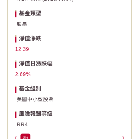
2
2
基金類型
0
0
股票
-2
-2
淨值漲跌
-4
-4
12.39
End of interactive chart.
End of interactive chart.
淨值日漲跌幅
2.69
基金組別
美國中小型股票
風險報酬等級
RR4