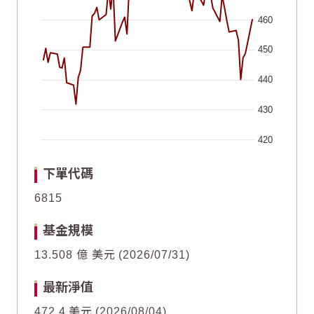
460
450
440
430
420
End of interactive chart.
Chart
Chart
2026/06/18
2026/06/18
2026/05/04
2026/05/04
2026/07/03
2026/07/03
2026/05/19
2026/05/19
2026/07/18
2026/07/18
2026/06/03
2026/06/03
下單代碼
Line chart with 63 data points.
Line chart with 63 data points.
6815
10
10
The chart has 1 X axis displaying Time. Data ranges fr
The chart has 1 X axis displaying Time. Data ranges fr
基金規模
The chart has 1 Y axis displaying values. Data ranges f
The chart has 1 Y axis displaying values. Data ranges f
8
8
13.508 億 美元
2026/07/31
6
6
最新淨值
4
4
472.4
美元
2026/08/04