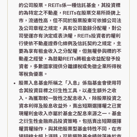
的公司股票。REITs係一種信託基金，其投資標
的為特定之不動產，REITs在股票交易所掛牌上
市，流通性高，但不同於股票股東可依據公司法
及公司章程之規定，具有公司盈餘分配權，對公
司營運亦有決定或表決權，REITs投資者的權利
行使依不動產證券化條例及信託契約之規定，主
要為享有租金收入之分配權，但無權參與標的不
動產之經營，為鼓勵REITs將租金收益配發予投
資者，多數國家提供分離課稅或免徵企業所得稅
等稅負優惠。
股票入息基金所稱之「入息」係指基金會使用符
合其投資目標之衍生性工具，以產生額外之收
入。為獲取較一致性之配息收入，除股票投資之
資本利得及股息收益外，賣出短期選擇權之已實
現權利金收入亦屬於基金之配息來源之一。基金
之衍生性金融商品投資策略，包括賣出短期選擇
權買權操作，與其他股票型基金特性不同，在市
場短線大幅上漲時，可能導致基金績效落後於市