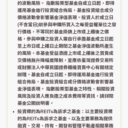
的波動風險。 指數股票型基金自成立日起，即得
運用基金進行投資組合佈局，基金投資組合成分
價格波動會影響基金淨值表現。投資人於成立日
(不含當日)前參與申購所買入之每受益權單位之發
行價格，不等同於基金掛牌上市或上櫃後之價
格，參與申購之投資人需自行承擔基金成立日起
至上市日或上櫃日止期間之基金淨值波動所產生
的風險。本基金受益憑證上市或上櫃後之買賣成
交價格無升降幅度限制，並應依臺灣證券交易所
或財團法人中華民國證券櫃檯買賣中心有關規定
辦理。基金自成立日起，即得運用基金進行投資
組合佈局，基金投資組合成分價格波動會影響基
金淨值表現。 指數股票型基金之特性、相關投資
風險及投資人應負擔之成本費用等資訊，請詳閱
基金公開說明書。
投資標的為REITs為訴求之基金：以主要投資標
的為REITs為訴求之基金，以及主要業務為提供
融資、交易、持有、開發和管理不動產相關業務