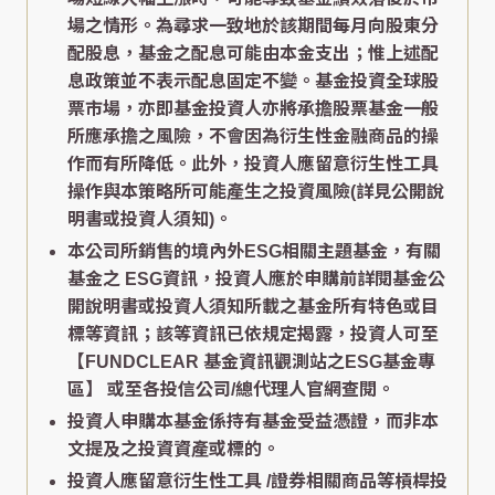
場之情形。為尋求一致地於該期間每月向股東分
配股息，基金之配息可能由本金支出；惟上述配
息政策並不表示配息固定不變。基金投資全球股
票市場，亦即基金投資人亦將承擔股票基金一般
所應承擔之風險，不會因為衍生性金融商品的操
作而有所降低。此外，投資人應留意衍生性工具
操作與本策略所可能產生之投資風險(詳見公開說
明書或投資人須知)。
本公司所銷售的境內外ESG相關主題基金，有關
基金之 ESG資訊，投資人應於申購前詳閱基金公
開說明書或投資人須知所載之基金所有特色或目
標等資訊；該等資訊已依規定揭露，投資人可至
【FUNDCLEAR 基金資訊觀測站之ESG基金專
區】
或至各投信公司/總代理人官網查閱。
投資人申購本基金係持有基金受益憑證，而非本
文提及之投資資產或標的。
投資人應留意衍生性工具 /證券相關商品等槓桿投