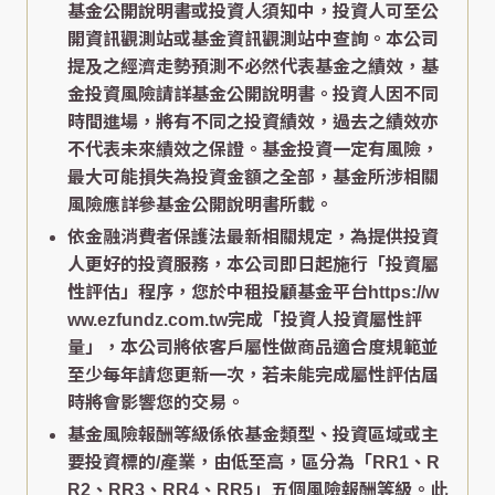
基金公開說明書或投資人須知中，投資人可至公
開資訊觀測站或基金資訊觀測站中查詢。本公司
提及之經濟走勢預測不必然代表基金之績效，基
金投資風險請詳基金公開說明書。投資人因不同
時間進場，將有不同之投資績效，過去之績效亦
不代表未來績效之保證。基金投資一定有風險，
最大可能損失為投資金額之全部，基金所涉相關
風險應詳參基金公開說明書所載。
依金融消費者保護法最新相關規定，為提供投資
人更好的投資服務，本公司即日起施行「投資屬
性評估」程序，您於中租投顧基金平台https://w
ww.ezfundz.com.tw完成「投資人投資屬性評
量」，本公司將依客戶屬性做商品適合度規範並
至少每年請您更新一次，若未能完成屬性評估屆
時將會影響您的交易。
基金風險報酬等級係依基金類型、投資區域或主
要投資標的/產業，由低至高，區分為「RR1、R
R2、RR3、RR4、RR5」五個風險報酬等級。此