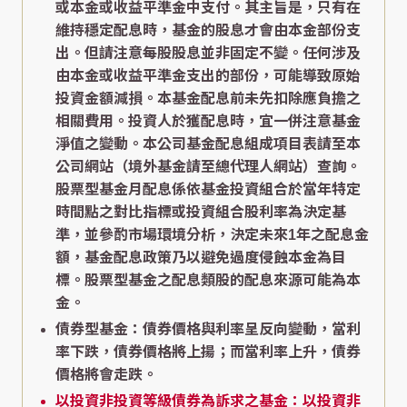
或本金或收益平準金中支付。其主旨是，只有在
維持穩定配息時，基金的股息才會由本金部份支
出。但請注意每股股息並非固定不變。任何涉及
由本金或收益平準金支出的部份，可能導致原始
投資金額減損。本基金配息前未先扣除應負擔之
相關費用。投資人於獲配息時，宜一併注意基金
淨值之變動。本公司基金配息組成項目表請至本
公司網站（境外基金請至總代理人網站）查詢。
股票型基金月配息係依基金投資組合於當年特定
時間點之對比指標或投資組合股利率為決定基
準，並參酌市場環境分析，決定未來1年之配息金
額，基金配息政策乃以避免過度侵蝕本金為目
標。股票型基金之配息類股的配息來源可能為本
金。
債券型基金：債券價格與利率呈反向變動，當利
率下跌，債券價格將上揚；而當利率上升，債券
價格將會走跌。
以投資非投資等級債券為訴求之基金：以投資非