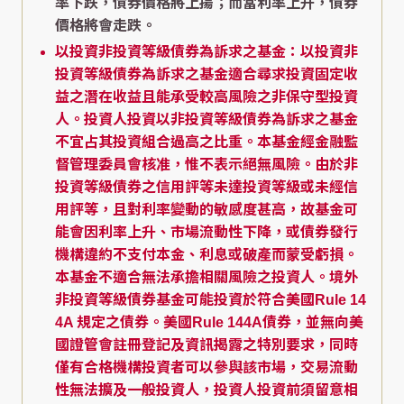
率下跌，債券價格將上揚；而當利率上升，債券
價格將會走跌。
以投資非投資等級債券為訴求之基金：以投資非
投資等級債券為訴求之基金適合尋求投資固定收
益之潛在收益且能承受較高風險之非保守型投資
人。投資人投資以非投資等級債券為訴求之基金
不宜占其投資組合過高之比重。本基金經金融監
督管理委員會核准，惟不表示絕無風險。由於非
投資等級債券之信用評等未達投資等級或未經信
用評等，且對利率變動的敏感度甚高，故基金可
能會因利率上升、市場流動性下降，或債券發行
機構違約不支付本金、利息或破產而蒙受虧損。
本基金不適合無法承擔相關風險之投資人。境外
非投資等級債券基金可能投資於符合美國Rule 14
4A 規定之債券。美國Rule 144A債券，並無向美
國證管會註冊登記及資訊揭露之特別要求，同時
僅有合格機構投資者可以參與該市場，交易流動
性無法擴及一般投資人，投資人投資前須留意相