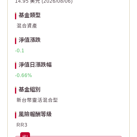
14.95
美元
2026/08/06
2
2
0
0
基金類型
混合資產
-2
-2
-4
-4
淨值漲跌
-6
-6
-0.1
End of interactive chart.
End of interactive chart.
淨值日漲跌幅
-0.66
基金組別
新台幣靈活混合型
風險報酬等級
RR3