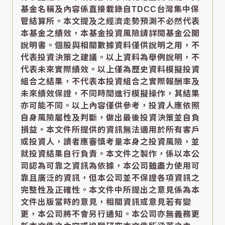
基金名稱及內容係直接載錄自TDCC台灣集中保
管結算所。本文提及之經濟走勢預測不必然代表
本基金之績效，本基金投資風險請詳閱基金公開
說明書。個股與相關數據資料僅供說明之用，不
代表投資決策之建議。以上資料為舉例說明，不
代表未來實際績效。以上僅為歷史資料模擬投資
組合之結果，不代表本投資組合之實際報酬率及
未來績效保證，不同時間進行模擬操作，其結果
亦可能不同。以上內容僅供參考，投資人應依照
自身風險屬性及判斷，做出最後投資決策並自負
損益。本文件所提供的資訊無法適用於所有客戶
或投資人，讀者應審慎考量本身之投資風險，並
就投資結果自行負責。本文件之製作，係以本公
司認為可靠之資訊為依據，本公司雖盡力使用可
靠且廣泛的資訊，但本公司並不保證各項資訊之
完整性及正確性。本文件中所提出之意見係為本
文件出版當時的意見，相關資訊或意見若有變
更，本公司將不會另行通知。本公司亦無義務更