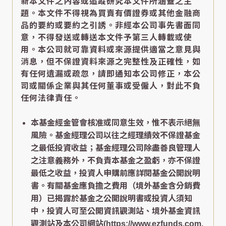
新本文件之內容或追蹤研究本文件所涵蓋之主
題。本文件不得視為買賣有價證券或其他金融商
品的要約或要約之引誘。非經本公司事先書面同
意，不得發送或轉送本文件予第三人轉載或使
用。本公司就可靠資料或來源提供適當之意見與
消息，但不保證資料來源之完整性及正確性，如
有任何遺漏或疏忽，請即通知本公司修正，本公
司或關係企業與其任何董事或受僱人，對此不負
任何法律責任。
本基金經金管會核准或同意生效，惟不表示絕無
風險。基金經理公司以往之經理績效不保證基金
之最低投資收益；基金經理公司除盡善良管理人
之注意義務外，不負責本基金之盈虧，亦不保證
最低之收益，投資人申購前應詳閱基金公開說明
書。有關基金應負擔之費用（境外基金含分銷費
用）已揭露於基金之公開說明書或投資人須知
中，投資人可至公開資訊觀測站、境外基金資訊
觀測站及本公司網站(https://www.ezfunds.com.