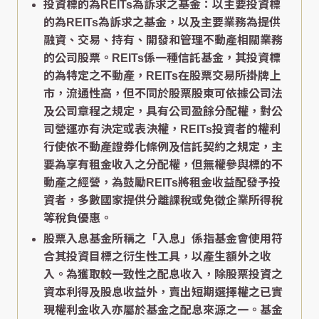
投資標的為REITs為訴求之基金：以主要投資標
的為REITs為訴求之基金，以及主要業務為提供
融資、交易、持有、開發和管理不動產相關業務
的公司股票。REITs係一種信託基金，其投資標
的為特定之不動產，REITs在股票交易所掛牌上
市，流通性高，但不同於股票股東可依據公司法
及公司章程之規定，具有公司盈餘分配權，對公
司營運亦有決定或表決權，REITs投資者的權利
行使依不動產證券化條例及信託契約之規定，主
要為享有租金收入之分配權，但無權參與標的不
動產之經營，為鼓勵REITs將租金收益配發予投
資者，多數國家提供分離課稅或免徵企業所得稅
等稅負優惠。
股票入息基金所稱之「入息」係指基金會使用符
合其投資目標之衍生性工具，以產生額外之收
入。為獲取較一致性之配息收入，除股票投資之
資本利得及股息收益外，賣出短期選擇權之已實
現權利金收入亦屬於基金之配息來源之一。基金