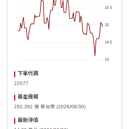
15.5
15
14.5
14
End of interactive chart.
Chart
Chart
2026/06/21
2026/06/21
2026/05/07
2026/05/07
2026/07/06
2026/07/06
2026/05/22
2026/05/22
2026/07/21
2026/07/21
2026/06/06
2026/06/06
下單代碼
Line chart with 61 data points.
Line chart with 61 data points.
22077
10
10
The chart has 1 X axis displaying Time. Data ranges fr
The chart has 1 X axis displaying Time. Data ranges fr
基金規模
The chart has 1 Y axis displaying values. Data ranges f
The chart has 1 Y axis displaying values. Data ranges f
8
8
282.392 億 新台幣
2026/06/30
6
6
最新淨值
4
4