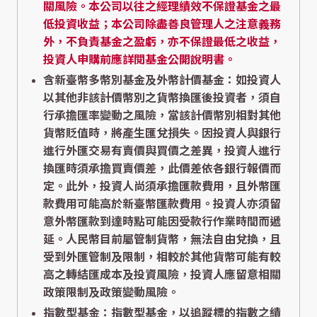
關風險。本公司以往之經理績效不保證基金之最
低投資收益；本公司除盡善良管理人之注意義務
外，不負責基金之盈虧，亦不保證最低之收益，
投資人申購前應詳閱基金公開說明書。
含新臺幣多幣別基金及外幣計價基金：如投資人
以其他非該計價幣別之貨幣換匯後投資者，須自
行承擔匯率變動之風險，當該計價幣別相對其他
貨幣貶值時，將產生匯兌損失。因投資人與銀行
進行外匯交易有賣價與買價之差異，投資人進行
換匯時須承擔買賣價差，此價差依各銀行報價而
定。此外，投資人尚須承擔匯款費用，且外幣匯
款費用可能高於新臺幣匯款費用。投資人亦須留
意外幣匯款到達時點可能因受款行作業時間而遞
延。人民幣目前屬管制貨幣，無法自由兌換，且
受到外匯管制及限制，相較於其他貨幣可能有較
高之轉結匯成本及投資風險，投資人應留意相關
政策限制及政策變動風險。
指數型基金：指數型基金，以追蹤標的指數之績