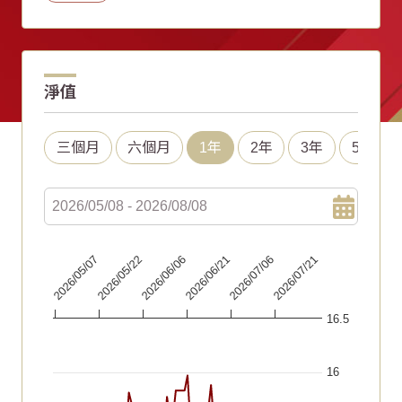
淨值
三個月
六個月
1年
2年
3年
5年
Chart
2026/06/21
2026/05/07
2026/07/06
2026/05/22
2026/07/21
2026/06/06
Line chart with 91 data points.
16.5
The chart has 1 X axis displaying Time. Data ranges fr
The chart has 1 Y axis displaying values. Data ranges fr
16