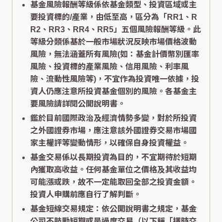
基金風險報酬等級係依基金類型、投資區域或主
要投資標的/產業，由低至高，區分為「RR1、R
R2、RR3、RR4、RR5」五個風險報酬等級。此
等級分類係基於一般市場狀況反映市場價格波動
風險，無法涵蓋所有風險(如：基金計價幣別匯率
風險、投資標的產業風險、信用風險、利率風
險、流動性風險等)，不宜作為投資唯一依據，投
資人仍應注意所投資基金個別的風險。各基金主
要風險請詳閱公開說明書。
鑑於目前國際政治及經濟情勢多變，對於所投資
之外國證券市場，應注意該外國證券交易市場國
家主權評等變動情形，以確保自身投資權益。
基金交易係以長期投資為目的，不宜期待於短期
內獲取高收益。任何基金單位之價格及其收益均
可能漲或跌，故不一定能取回全部之投資金額。
投資人申購前應自行了解判斷。
基金短線交易規定：依公開說明書之規定，基金
公司不鼓勵短期或是過度交易（以下稱「擇時交