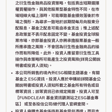
之衍生性金融商品投資策略，包括賣出短期選擇
權買權操作，與其他股票型基金特性不同，在市
場短線大幅上漲時，可能導致基金績效落後於市
場之情形。為尋求一致地於該期間每月向股東分
配股息，基金之配息可能由本金支出；惟上述配
息政策並不表示配息固定不變。基金投資全球股
票市場，亦即基金投資人亦將承擔股票基金一般
所應承擔之風險，不會因為衍生性金融商品的操
作而有所降低。此外，投資人應留意衍生性工具
操作與本策略所可能產生之投資風險(詳見公開說
明書或投資人須知)。
本公司所銷售的境內外ESG相關主題基金，有關
基金之 ESG資訊，投資人應於申購前詳閱基金公
開說明書或投資人須知所載之基金所有特色或目
標等資訊；該等資訊已依規定揭露，投資人可至
【FUNDCLEAR 基金資訊觀測站之ESG基金專
區】
或至各投信公司/總代理人官網查閱。
投資人申購本基金係持有基金受益憑證，而非本