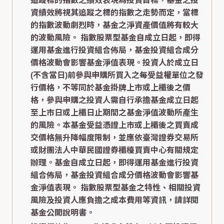
追蹤標的指數之績效表現為投資目標，基金之投
資績效將視其追蹤之標的指數之走勢而定，當標
的指數波動劇烈時，基金之淨資產價值將有較大
的波動風險。 指數股票型基金自成立日起，即得
運用基金進行投資組合佈局，基金投資組合成分
價格波動會影響基金淨值表現。投資人於成立日
(不含當日)前參與申購所買入之每受益權單位之發
行價格，不等同於基金掛牌上市或上櫃後之價
格，參與申購之投資人需自行承擔基金成立日起
至上市日或上櫃日止期間之基金淨值波動所產生
的風險。本基金受益憑證上市或上櫃後之買賣成
交價格無升降幅度限制，並應依臺灣證券交易所
或財團法人中華民國證券櫃檯買賣中心有關規定
辦理。基金自成立日起，即得運用基金進行投資
組合佈局，基金投資組合成分價格波動會影響基
金淨值表現。 指數股票型基金之特性、相關投資
風險及投資人應負擔之成本費用等資訊，請詳閱
基金公開說明書。