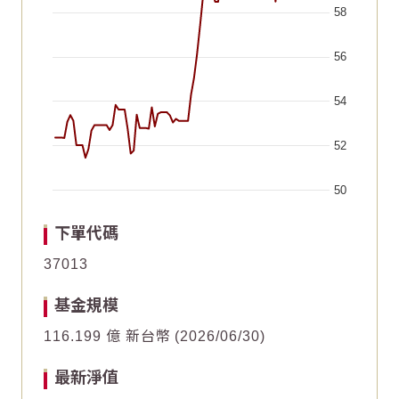
58
56
54
52
50
End of interactive chart.
Chart
Chart
2026/06/21
2026/06/21
2026/05/07
2026/05/07
2026/07/06
2026/07/06
2026/05/22
2026/05/22
2026/07/21
2026/07/21
2026/06/06
2026/06/06
下單代碼
Line chart with 61 data points.
Line chart with 61 data points.
37013
20
20
The chart has 1 X axis displaying Time. Data ranges fr
The chart has 1 X axis displaying Time. Data ranges fr
基金規模
The chart has 1 Y axis displaying values. Data ranges f
The chart has 1 Y axis displaying values. Data ranges f
15
15
116.199 億 新台幣
2026/06/30
最新淨值
10
10