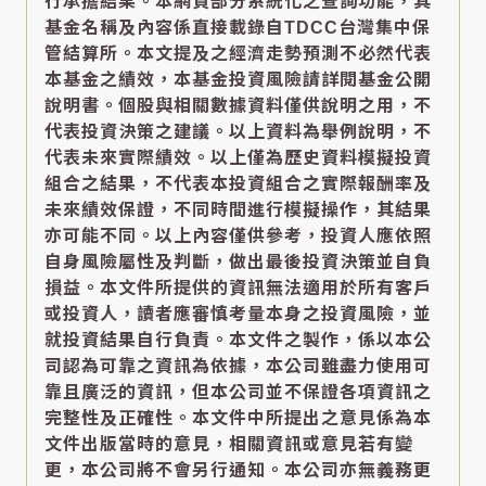
行承擔結果。本網頁部分系統化之查詢功能，其
基金名稱及內容係直接載錄自TDCC台灣集中保
管結算所。本文提及之經濟走勢預測不必然代表
本基金之績效，本基金投資風險請詳閱基金公開
說明書。個股與相關數據資料僅供說明之用，不
代表投資決策之建議。以上資料為舉例說明，不
代表未來實際績效。以上僅為歷史資料模擬投資
組合之結果，不代表本投資組合之實際報酬率及
未來績效保證，不同時間進行模擬操作，其結果
亦可能不同。以上內容僅供參考，投資人應依照
自身風險屬性及判斷，做出最後投資決策並自負
損益。本文件所提供的資訊無法適用於所有客戶
或投資人，讀者應審慎考量本身之投資風險，並
就投資結果自行負責。本文件之製作，係以本公
司認為可靠之資訊為依據，本公司雖盡力使用可
靠且廣泛的資訊，但本公司並不保證各項資訊之
完整性及正確性。本文件中所提出之意見係為本
文件出版當時的意見，相關資訊或意見若有變
更，本公司將不會另行通知。本公司亦無義務更