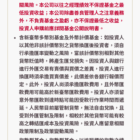
關風險。本公司以往之經理績效不保證基金之最
低投資收益；本公司除盡善良管理人之注意義務
外，不負責基金之盈虧，亦不保證最低之收益，
投資人申購前應詳閱基金公開說明書。
含新臺幣多幣別基金及外幣計價基金：如投資人
以其他非該計價幣別之貨幣換匯後投資者，須自
行承擔匯率變動之風險，當該計價幣別相對其他
貨幣貶值時，將產生匯兌損失。因投資人與銀行
進行外匯交易有賣價與買價之差異，投資人進行
換匯時須承擔買賣價差，此價差依各銀行報價而
定。此外，投資人尚須承擔匯款費用，且外幣匯
款費用可能高於新臺幣匯款費用。投資人亦須留
意外幣匯款到達時點可能因受款行作業時間而遞
延。人民幣目前屬管制貨幣，無法自由兌換，且
受到外匯管制及限制，相較於其他貨幣可能有較
高之轉結匯成本及投資風險，投資人應留意相關
政策限制及政策變動風險。