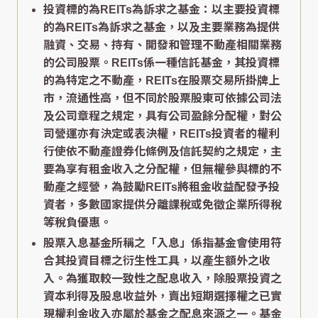
投資標的為REITs為訴求之基金：以主要投資標
的為REITs為訴求之基金，以及主要業務為提供
融資、交易、持有、開發和管理不動產相關業務
的公司股票。REITs係一種信託基金，其投資標
的為特定之不動產，REITs在股票交易所掛牌上
市，流通性高，但不同於股票股東可依據公司法
及公司章程之規定，具有公司盈餘分配權，對公
司營運亦有決定或表決權，REITs投資者的權利
行使依不動產證券化條例及信託契約之規定，主
要為享有租金收入之分配權，但無權參與標的不
動產之經營，為鼓勵REITs將租金收益配發予投
資者，多數國家提供分離課稅或免徵企業所得稅
等稅負優惠。
股票入息基金所稱之「入息」係指基金會使用符
合其投資目標之衍生性工具，以產生額外之收
入。為獲取較一致性之配息收入，除股票投資之
資本利得及股息收益外，賣出短期選擇權之已實
現權利金收入亦屬於基金之配息來源之一。基金