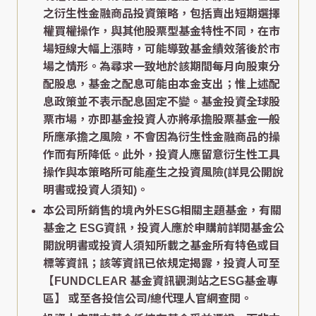
之衍生性金融商品投資策略，包括賣出短期選擇
權買權操作，與其他股票型基金特性不同，在市
場短線大幅上漲時，可能導致基金績效落後於市
場之情形。為尋求一致地於該期間每月向股東分
配股息，基金之配息可能由本金支出；惟上述配
息政策並不表示配息固定不變。基金投資全球股
票市場，亦即基金投資人亦將承擔股票基金一般
所應承擔之風險，不會因為衍生性金融商品的操
作而有所降低。此外，投資人應留意衍生性工具
操作與本策略所可能產生之投資風險(詳見公開說
明書或投資人須知)。
本公司所銷售的境內外ESG相關主題基金，有關
基金之 ESG資訊，投資人應於申購前詳閱基金公
開說明書或投資人須知所載之基金所有特色或目
標等資訊；該等資訊已依規定揭露，投資人可至
【FUNDCLEAR 基金資訊觀測站之ESG基金專
區】
或至各投信公司/總代理人官網查閱。