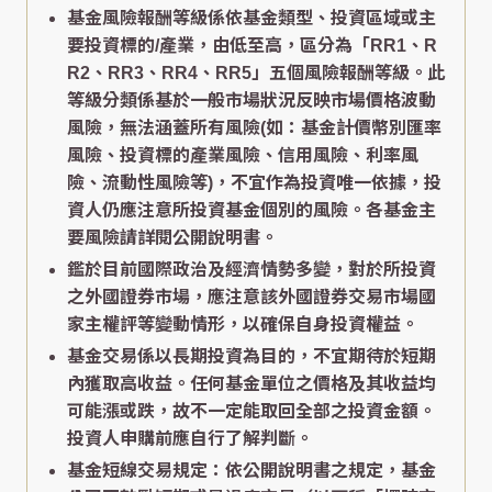
基金風險報酬等級係依基金類型、投資區域或主
要投資標的/產業，由低至高，區分為「RR1、R
R2、RR3、RR4、RR5」五個風險報酬等級。此
等級分類係基於一般市場狀況反映市場價格波動
風險，無法涵蓋所有風險(如：基金計價幣別匯率
風險、投資標的產業風險、信用風險、利率風
險、流動性風險等)，不宜作為投資唯一依據，投
資人仍應注意所投資基金個別的風險。各基金主
要風險請詳閱公開說明書。
鑑於目前國際政治及經濟情勢多變，對於所投資
之外國證券市場，應注意該外國證券交易市場國
家主權評等變動情形，以確保自身投資權益。
基金交易係以長期投資為目的，不宜期待於短期
內獲取高收益。任何基金單位之價格及其收益均
可能漲或跌，故不一定能取回全部之投資金額。
投資人申購前應自行了解判斷。
基金短線交易規定：依公開說明書之規定，基金