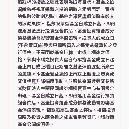
追蹤標的指數之績效表現為投資目標，基金之投
資績效將視其追蹤之標的指數之走勢而定，當標
的指數波動劇烈時，基金之淨資產價值將有較大
的波動風險。 指數股票型基金自成立日起，即得
運用基金進行投資組合佈局，基金投資組合成分
價格波動會影響基金淨值表現。投資人於成立日
(不含當日)前參與申購所買入之每受益權單位之發
行價格，不等同於基金掛牌上市或上櫃後之價
格，參與申購之投資人需自行承擔基金成立日起
至上市日或上櫃日止期間之基金淨值波動所產生
的風險。本基金受益憑證上市或上櫃後之買賣成
交價格無升降幅度限制，並應依臺灣證券交易所
或財團法人中華民國證券櫃檯買賣中心有關規定
辦理。基金自成立日起，即得運用基金進行投資
組合佈局，基金投資組合成分價格波動會影響基
金淨值表現。 指數股票型基金之特性、相關投資
風險及投資人應負擔之成本費用等資訊，請詳閱
基金公開說明書。