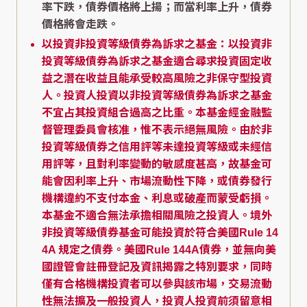
率下跌，債券價格將上揚；而當利率上升，債券
價格將會走跌。
以投資非投資等級債券為訴求之基金：以投資非
投資等級債券為訴求之基金適合尋求投資固定收
益之潛在收益且能承受較高風險之非保守型投資
人。投資人投資以非投資等級債券為訴求之基金
不宜占其投資組合過高之比重。本基金經金融監
督管理委員會核准，惟不表示絕無風險。由於非
投資等級債券之信用評等未達投資等級或未經信
用評等，且對利率變動的敏感度甚高，故基金可
能會因利率上升、市場流動性下降，或債券發行
機構違約不支付本金、利息或破產而蒙受虧損。
本基金不適合無法承擔相關風險之投資人。境外
非投資等級債券基金可能投資於符合美國Rule 14
4A 規定之債券。美國Rule 144A債券，並無向美
國證管會註冊登記及資訊揭露之特別要求，同時
僅有合格機構投資者可以參與該市場，交易流動
性無法擴及一般投資人，投資人投資前須留意相