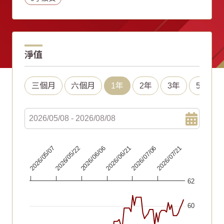
淨值
三個月
六個月
1年
2年
3年
5年
Chart
2026/06/21
2026/05/07
2026/07/06
2026/05/22
2026/07/21
2026/06/06
Line chart with 91 data points.
62
The chart has 1 X axis displaying Time. Data ranges fr
The chart has 1 Y axis displaying values. Data ranges fr
60