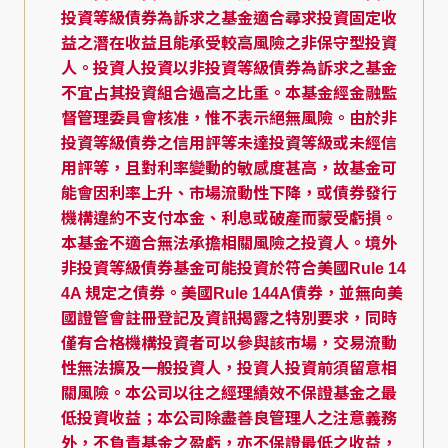
投資等級債券為訴求之基金適合尋求投資固定收
益之潛在收益且能承受較高風險之非保守型投資
人。投資人投資以非投資等級債券為訴求之基金
不宜占其投資組合過高之比重。本基金經金融監
督管理委員會核准，惟不表示絕無風險。由於非
投資等級債券之信用評等未達投資等級或未經信
用評等，且對利率變動的敏感度甚高，故基金可
能會因利率上升、市場流動性下降，或債券發行
機構違約不支付本金、利息或破產而蒙受虧損。
本基金不適合無法承擔相關風險之投資人。境外
非投資等級債券基金可能投資於符合美國Rule 14
4A 規定之債券。美國Rule 144A債券，並無向美
國證管會註冊登記及資訊揭露之特別要求，同時
僅有合格機構投資者可以參與該市場，交易流動
性無法擴及一般投資人，投資人投資前須留意相
關風險。本公司以往之經理績效不保證基金之最
低投資收益；本公司除盡善良管理人之注意義務
外，不負責基金之盈虧，亦不保證最低之收益，