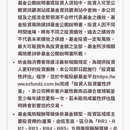
基金公開說明書或投資人須知中，投資人可至公
開資訊觀測站或基金資訊觀測站中查詢。本公司
提及之經濟走勢預測不必然代表基金之績效，基
金投資風險請詳基金公開說明書。投資人因不同
時間進場，將有不同之投資績效，過去之績效亦
不代表未來績效之保證。基金投資一定有風險，
最大可能損失為投資金額之全部，基金所涉相關
風險應詳參基金公開說明書所載。
依金融消費者保護法最新相關規定，為提供投資
人更好的投資服務，本公司即日起施行「投資屬
性評估」程序，您於中租投顧基金平台https://w
ww.ezfundz.com.tw完成「投資人投資屬性評
量」，本公司將依客戶屬性做商品適合度規範並
至少每年請您更新一次，若未能完成屬性評估屆
時將會影響您的交易。
基金風險報酬等級係依基金類型、投資區域或主
要投資標的/產業，由低至高，區分為「RR1、R
R2、RR3、RR4、RR5」五個風險報酬等級。此