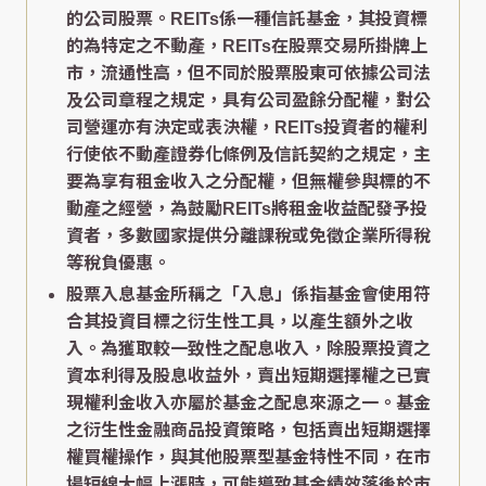
的公司股票。REITs係一種信託基金，其投資標
的為特定之不動產，REITs在股票交易所掛牌上
市，流通性高，但不同於股票股東可依據公司法
及公司章程之規定，具有公司盈餘分配權，對公
司營運亦有決定或表決權，REITs投資者的權利
行使依不動產證券化條例及信託契約之規定，主
要為享有租金收入之分配權，但無權參與標的不
動產之經營，為鼓勵REITs將租金收益配發予投
資者，多數國家提供分離課稅或免徵企業所得稅
等稅負優惠。
股票入息基金所稱之「入息」係指基金會使用符
合其投資目標之衍生性工具，以產生額外之收
入。為獲取較一致性之配息收入，除股票投資之
資本利得及股息收益外，賣出短期選擇權之已實
現權利金收入亦屬於基金之配息來源之一。基金
之衍生性金融商品投資策略，包括賣出短期選擇
權買權操作，與其他股票型基金特性不同，在市
場短線大幅上漲時，可能導致基金績效落後於市