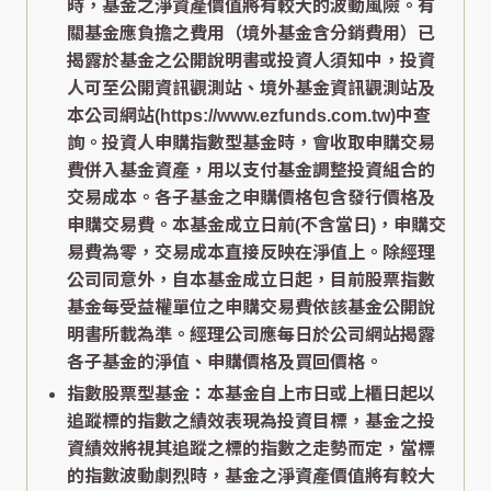
時，基金之淨資產價值將有較大的波動風險。有
關基金應負擔之費用（境外基金含分銷費用）已
揭露於基金之公開說明書或投資人須知中，投資
人可至公開資訊觀測站、境外基金資訊觀測站及
本公司網站(https://www.ezfunds.com.tw)中查
詢。投資人申購指數型基金時，會收取申購交易
費併入基金資產，用以支付基金調整投資組合的
交易成本。各子基金之申購價格包含發行價格及
申購交易費。本基金成立日前(不含當日)，申購交
易費為零，交易成本直接反映在淨值上。除經理
公司同意外，自本基金成立日起，目前股票指數
基金每受益權單位之申購交易費依該基金公開說
明書所載為準。經理公司應每日於公司網站揭露
各子基金的淨值、申購價格及買回價格。
指數股票型基金：本基金自上市日或上櫃日起以
追蹤標的指數之績效表現為投資目標，基金之投
資績效將視其追蹤之標的指數之走勢而定，當標
的指數波動劇烈時，基金之淨資產價值將有較大