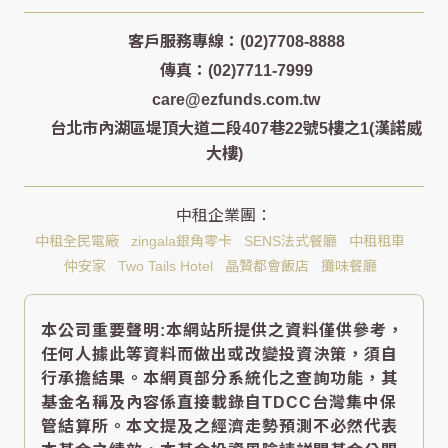
客戶服務專線：(02)7708-8888
傳真：(02)7711-7999
care@ezfunds.com.tw
台北市內湖區堤頂大道二段407巷22號5樓之1(漢諾威
大樓)
中租全民電廠
zingala銀角零卡
SENS法式餐廳
中租租車
仲安家
Two Tails Hotel
晶贊都會飯店
攤味餐廳
本公司重要聲明:本網站所提供之資料僅供參考，
任何人據此等資料而做出或改變投資決策，須自
行承擔結果。本網頁部分系統化之查詢功能，其
基金名稱及內容係直接載錄自TDCC台灣集中保
管結算所。本文提及之經濟走勢預測不必然代表