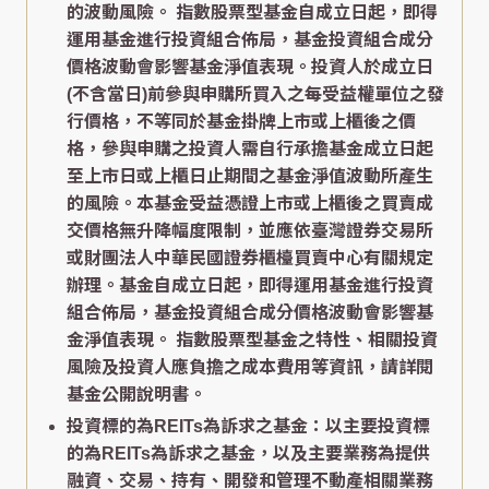
的波動風險。 指數股票型基金自成立日起，即得
運用基金進行投資組合佈局，基金投資組合成分
價格波動會影響基金淨值表現。投資人於成立日
(不含當日)前參與申購所買入之每受益權單位之發
行價格，不等同於基金掛牌上市或上櫃後之價
格，參與申購之投資人需自行承擔基金成立日起
至上市日或上櫃日止期間之基金淨值波動所產生
的風險。本基金受益憑證上市或上櫃後之買賣成
交價格無升降幅度限制，並應依臺灣證券交易所
或財團法人中華民國證券櫃檯買賣中心有關規定
辦理。基金自成立日起，即得運用基金進行投資
組合佈局，基金投資組合成分價格波動會影響基
金淨值表現。 指數股票型基金之特性、相關投資
風險及投資人應負擔之成本費用等資訊，請詳閱
基金公開說明書。
投資標的為REITs為訴求之基金：以主要投資標
的為REITs為訴求之基金，以及主要業務為提供
融資、交易、持有、開發和管理不動產相關業務