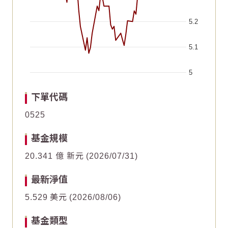
5.2
5.1
5
End of interactive chart.
Chart
Chart
2026/06/20
2026/06/20
2026/05/06
2026/05/06
2026/07/20
2026/07/20
2026/06/05
2026/06/05
2026/07/05
2026/07/05
2026/05/21
2026/05/21
下單代碼
Line chart with 64 data points.
Line chart with 64 data points.
0525
4
4
The chart has 1 X axis displaying Time. Data ranges fr
The chart has 1 X axis displaying Time. Data ranges fr
基金規模
The chart has 1 Y axis displaying values. Data ranges f
The chart has 1 Y axis displaying values. Data ranges f
2
2
20.341 億 新元
2026/07/31
0
0
最新淨值
5.529
美元
2026/08/06
-2
-2
基金類型
-4
-4