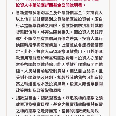
投資人申購前應詳閱基金公開說明書。
含新臺幣多幣別基金及外幣計價基金：如投資人
以其他非該計價幣別之貨幣換匯後投資者，須自
行承擔匯率變動之風險，當該計價幣別相對其他
貨幣貶值時，將產生匯兌損失。因投資人與銀行
進行外匯交易有賣價與買價之差異，投資人進行
換匯時須承擔買賣價差，此價差依各銀行報價而
定。此外，投資人尚須承擔匯款費用，且外幣匯
款費用可能高於新臺幣匯款費用。投資人亦須留
意外幣匯款到達時點可能因受款行作業時間而遞
延。人民幣目前屬管制貨幣，無法自由兌換，且
受到外匯管制及限制，相較於其他貨幣可能有較
高之轉結匯成本及投資風險，投資人應留意相關
政策限制及政策變動風險。
指數型基金：指數型基金，以追蹤標的指數之績
效表現為投資目標，基金之投資績效將視其追蹤
之標的指數之走勢而定，當標的指數波動劇烈