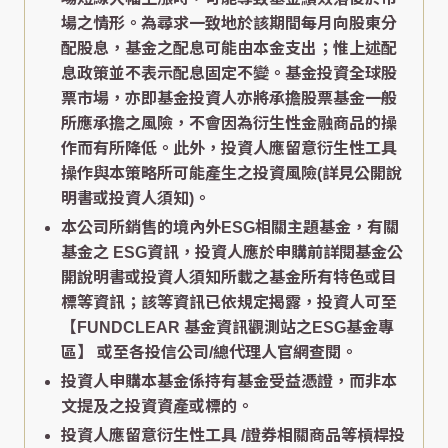
場之情形。為尋求一致地於該期間每月向股東分
配股息，基金之配息可能由本金支出；惟上述配
息政策並不表示配息固定不變。基金投資全球股
票市場，亦即基金投資人亦將承擔股票基金一般
所應承擔之風險，不會因為衍生性金融商品的操
作而有所降低。此外，投資人應留意衍生性工具
操作與本策略所可能產生之投資風險(詳見公開說
明書或投資人須知)。
本公司所銷售的境內外ESG相關主題基金，有關
基金之 ESG資訊，投資人應於申購前詳閱基金公
開說明書或投資人須知所載之基金所有特色或目
標等資訊；該等資訊已依規定揭露，投資人可至
【FUNDCLEAR 基金資訊觀測站之ESG基金專
區】
或至各投信公司/總代理人官網查閱。
投資人申購本基金係持有基金受益憑證，而非本
文提及之投資資產或標的。
投資人應留意衍生性工具 /證券相關商品等槓桿投