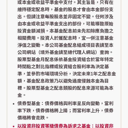
或本金或收益平準金中支付。其主旨是，只有在
維持穩定配息時，基金的股息才會由本金部份支
出。但請注意每股股息並非固定不變。任何涉及
由本金或收益平準金支出的部份，可能導致原始
投資金額減損。本基金配息前未先扣除應負擔之
相關費用。投資人於獲配息時，宜一併注意基金
淨值之變動。本公司基金配息組成項目表請至本
公司網站（境外基金請至總代理人網站）查詢。
股票型基金月配息係依基金投資組合於當年特定
時間點之對比指標或投資組合股利率為決定基
準，並參酌市場環境分析，決定未來1年之配息金
額，基金配息政策乃以避免過度侵蝕本金為目
標。股票型基金之配息類股的配息來源可能為本
金。
債券型基金：債券價格與利率呈反向變動，當利
率下跌，債券價格將上揚；而當利率上升，債券
價格將會走跌。
以投資非投資等級債券為訴求之基金：以投資非