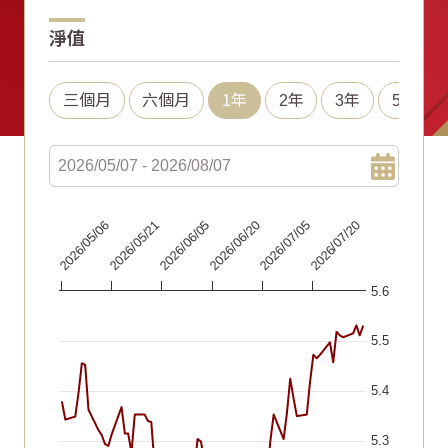
淨值
三個月
六個月
1年
2年
3年
5年
Chart
2026/06/20
2026/05/21
2026/07/05
2026/06/05
2026/05/06
2026/07/20
Line chart with 66 data points.
5.6
The chart has 1 X axis displaying Time. Data ranges fr
The chart has 1 Y axis displaying values. Data ranges fr
5.5
5.4
5.3