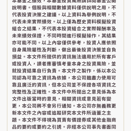
本基金之績效，本基金投資風險請詳閱基金公開
說明書。個股與相關數據資料僅供說明之用，不
代表投資決策之建議。以上資料為舉例說明，不
代表未來實際績效。以上僅為歷史資料模擬投資
組合之結果，不代表本投資組合之實際報酬率及
未來績效保證，不同時間進行模擬操作，其結果
亦可能不同。以上內容僅供參考，投資人應依照
自身風險屬性及判斷，做出最後投資決策並自負
損益。本文件所提供的資訊無法適用於所有客戶
或投資人，讀者應審慎考量本身之投資風險，並
就投資結果自行負責。本文件之製作，係以本公
司認為可靠之資訊為依據，本公司雖盡力使用可
靠且廣泛的資訊，但本公司並不保證各項資訊之
完整性及正確性。本文件中所提出之意見係為本
文件出版當時的意見，相關資訊或意見若有變
更，本公司將不會另行通知。本公司亦無義務更
新本文件之內容或追蹤研究本文件所涵蓋之主
題。本文件不得視為買賣有價證券或其他金融商
品的要約或要約之引誘。非經本公司事先書面同