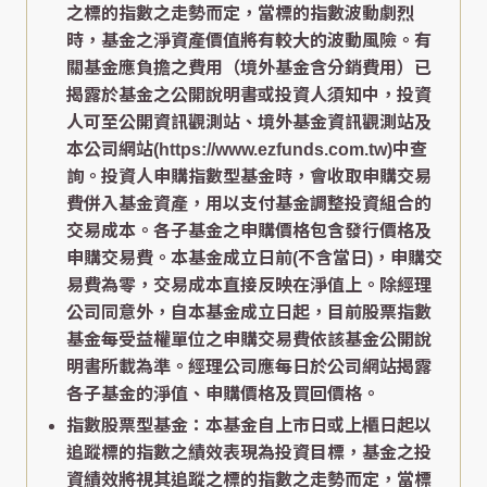
之標的指數之走勢而定，當標的指數波動劇烈
時，基金之淨資產價值將有較大的波動風險。有
關基金應負擔之費用（境外基金含分銷費用）已
揭露於基金之公開說明書或投資人須知中，投資
人可至公開資訊觀測站、境外基金資訊觀測站及
本公司網站(https://www.ezfunds.com.tw)中查
詢。投資人申購指數型基金時，會收取申購交易
費併入基金資產，用以支付基金調整投資組合的
交易成本。各子基金之申購價格包含發行價格及
申購交易費。本基金成立日前(不含當日)，申購交
易費為零，交易成本直接反映在淨值上。除經理
公司同意外，自本基金成立日起，目前股票指數
基金每受益權單位之申購交易費依該基金公開說
明書所載為準。經理公司應每日於公司網站揭露
各子基金的淨值、申購價格及買回價格。
指數股票型基金：本基金自上市日或上櫃日起以
追蹤標的指數之績效表現為投資目標，基金之投
資績效將視其追蹤之標的指數之走勢而定，當標