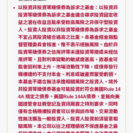
以投資非投資等級債券為訴求之基金：以投資非
投資等級債券為訴求之基金適合尋求投資固定收
益之潛在收益且能承受較高風險之非保守型投資
人。投資人投資以非投資等級債券為訴求之基金
不宜占其投資組合過高之比重。本基金經金融監
督管理委員會核准，惟不表示絕無風險。由於非
投資等級債券之信用評等未達投資等級或未經信
用評等，且對利率變動的敏感度甚高，故基金可
能會因利率上升、市場流動性下降，或債券發行
機構違約不支付本金、利息或破產而蒙受虧損。
本基金不適合無法承擔相關風險之投資人。境外
非投資等級債券基金可能投資於符合美國Rule 14
4A 規定之債券。美國Rule 144A債券，並無向美
國證管會註冊登記及資訊揭露之特別要求，同時
僅有合格機構投資者可以參與該市場，交易流動
性無法擴及一般投資人，投資人投資前須留意相
關風險。本公司以往之經理績效不保證基金之最