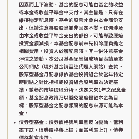
因素而上下波動。基金的配息可能由基金的收益
或本金或收益平準金中支付。其主旨是，只有在
維持穩定配息時，基金的股息才會由本金部份支
出。但請注意每股股息並非固定不變。任何涉及
由本金或收益平準金支出的部份，可能導致原始
投資金額減損。本基金配息前未先扣除應負擔之
相關費用。投資人於獲配息時，宜一併注意基金
淨值之變動。本公司基金配息組成項目表請至本
公司網站（境外基金請至總代理人網站）查詢。
股票型基金月配息係依基金投資組合於當年特定
時間點之對比指標或投資組合股利率為決定基
準，並參酌市場環境分析，決定未來1年之配息金
額，基金配息政策乃以避免過度侵蝕本金為目
標。股票型基金之配息類股的配息來源可能為本
金。
債券型基金：債券價格與利率呈反向變動，當利
率下跌，債券價格將上揚；而當利率上升，債券
價格將會走跌。