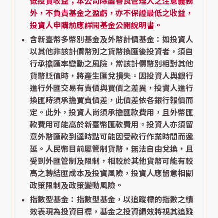
低投資收益；本公司除盡善良管理人之注意義務
外，不負責基金之盈虧，亦不保證最低之收益，
投資人申購前應詳閱基金公開說明書。
含新臺幣多幣別基金及外幣計價基金：如投資人
以其他非該計價幣別之貨幣換匯後投資者，須自
行承擔匯率變動之風險，當該計價幣別相對其他
貨幣貶值時，將產生匯兌損失。因投資人與銀行
進行外匯交易有賣價與買價之差異，投資人進行
換匯時須承擔買賣價差，此價差依各銀行報價而
定。此外，投資人尚須承擔匯款費用，且外幣匯
款費用可能高於新臺幣匯款費用。投資人亦須留
意外幣匯款到達時點可能因受款行作業時間而遞
延。人民幣目前屬管制貨幣，無法自由兌換，且
受到外匯管制及限制，相較於其他貨幣可能有較
高之轉結匯成本及投資風險，投資人應留意相關
政策限制及政策變動風險。
指數型基金：指數型基金，以追蹤標的指數之績
效表現為投資目標，基金之投資績效將視其追蹤