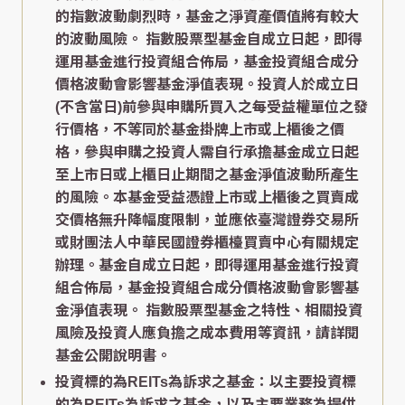
的指數波動劇烈時，基金之淨資產價值將有較大
的波動風險。 指數股票型基金自成立日起，即得
運用基金進行投資組合佈局，基金投資組合成分
價格波動會影響基金淨值表現。投資人於成立日
(不含當日)前參與申購所買入之每受益權單位之發
行價格，不等同於基金掛牌上市或上櫃後之價
格，參與申購之投資人需自行承擔基金成立日起
至上市日或上櫃日止期間之基金淨值波動所產生
的風險。本基金受益憑證上市或上櫃後之買賣成
交價格無升降幅度限制，並應依臺灣證券交易所
或財團法人中華民國證券櫃檯買賣中心有關規定
辦理。基金自成立日起，即得運用基金進行投資
組合佈局，基金投資組合成分價格波動會影響基
金淨值表現。 指數股票型基金之特性、相關投資
風險及投資人應負擔之成本費用等資訊，請詳閱
基金公開說明書。
投資標的為REITs為訴求之基金：以主要投資標
的為REITs為訴求之基金，以及主要業務為提供