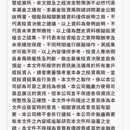
管結算所。本文提及之經濟走勢預測不必然代表
本基金之績效，本基金投資風險請詳閱基金公開
說明書。個股與相關數據資料僅供說明之用，不
代表投資決策之建議。以上資料為舉例說明，不
代表未來實際績效。以上僅為歷史資料模擬投資
組合之結果，不代表本投資組合之實際報酬率及
未來績效保證，不同時間進行模擬操作，其結果
亦可能不同。以上內容僅供參考，投資人應依照
自身風險屬性及判斷，做出最後投資決策並自負
損益。本文件所提供的資訊無法適用於所有客戶
或投資人，讀者應審慎考量本身之投資風險，並
就投資結果自行負責。本文件之製作，係以本公
司認為可靠之資訊為依據，本公司雖盡力使用可
靠且廣泛的資訊，但本公司並不保證各項資訊之
完整性及正確性。本文件中所提出之意見係為本
文件出版當時的意見，相關資訊或意見若有變
更，本公司將不會另行通知。本公司亦無義務更
新本文件之內容或追蹤研究本文件所涵蓋之主
題。本文件不得視為買賣有價證券或其他金融商