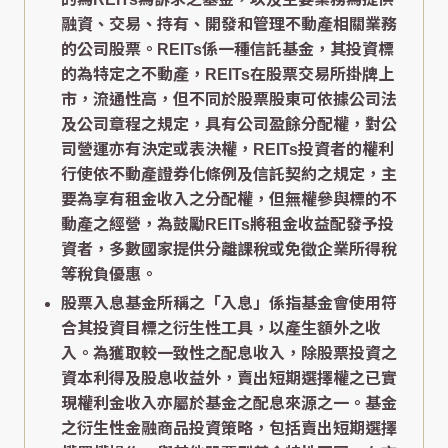
融資、交易、持有、開發和管理不動產相關業務
的公司股票。REITs係一種信託基金，其投資標
的為特定之不動產，REITs在股票交易所掛牌上
市，流通性高，但不同於股票股東可依據公司法
及公司章程之規定，具有公司盈餘分配權，對公
司營運亦有決定或表決權，REITs投資者的權利
行使依不動產證券化條例及信託契約之規定，主
要為享有租金收入之分配權，但無權參與標的不
動產之經營，為鼓勵REITs將租金收益配發予投
資者，多數國家提供分離課稅或免徵企業所得稅
等稅負優惠。
股票入息基金所稱之「入息」係指基金會使用符
合其投資目標之衍生性工具，以產生額外之收
入。為獲取較一致性之配息收入，除股票投資之
資本利得及股息收益外，賣出短期選擇權之已實
現權利金收入亦屬於基金之配息來源之一。基金
之衍生性金融商品投資策略，包括賣出短期選擇