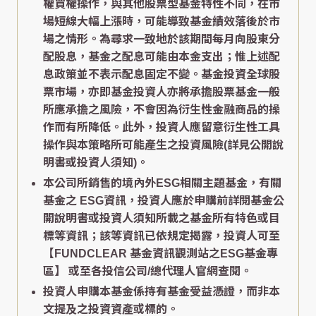
權買權操作，與其他股票型基金特性不同，在市
場短線大幅上漲時，可能導致基金績效落後於市
場之情形。為尋求一致地於該期間每月向股東分
配股息，基金之配息可能由本金支出；惟上述配
息政策並不表示配息固定不變。基金投資全球股
票市場，亦即基金投資人亦將承擔股票基金一般
所應承擔之風險，不會因為衍生性金融商品的操
作而有所降低。此外，投資人應留意衍生性工具
操作與本策略所可能產生之投資風險(詳見公開說
明書或投資人須知)。
本公司所銷售的境內外ESG相關主題基金，有關
基金之 ESG資訊，投資人應於申購前詳閱基金公
開說明書或投資人須知所載之基金所有特色或目
標等資訊；該等資訊已依規定揭露，投資人可至
【FUNDCLEAR 基金資訊觀測站之ESG基金專
區】
或至各投信公司/總代理人官網查閱。
投資人申購本基金係持有基金受益憑證，而非本
文提及之投資資產或標的。