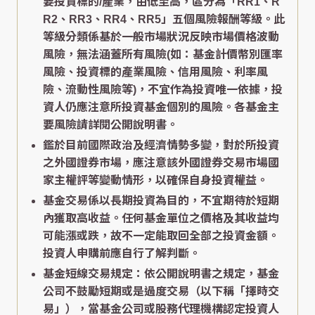
要投資標的/產業，由低至高，區分為「RR1、R
R2、RR3、RR4、RR5」五個風險報酬等級。此
等級分類係基於一般市場狀況反映市場價格波動
風險，無法涵蓋所有風險(如：基金計價幣別匯率
風險、投資標的產業風險、信用風險、利率風
險、流動性風險等)，不宜作為投資唯一依據，投
資人仍應注意所投資基金個別的風險。各基金主
要風險請詳閱公開說明書。
鑑於目前國際政治及經濟情勢多變，對於所投資
之外國證券市場，應注意該外國證券交易市場國
家主權評等變動情形，以確保自身投資權益。
基金交易係以長期投資為目的，不宜期待於短期
內獲取高收益。任何基金單位之價格及其收益均
可能漲或跌，故不一定能取回全部之投資金額。
投資人申購前應自行了解判斷。
基金短線交易規定：依公開說明書之規定，基金
公司不鼓勵短期或是過度交易（以下稱「擇時交
易」），當基金公司或股務代理機構認定投資人