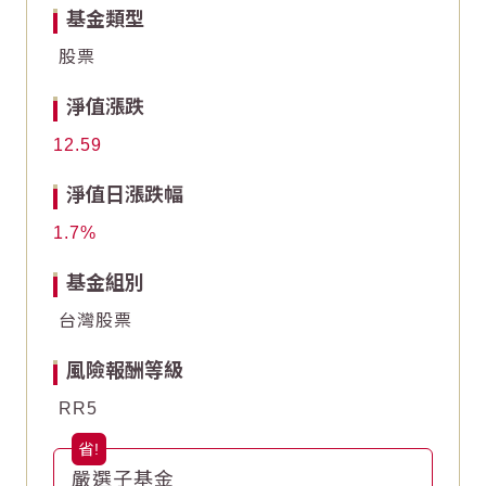
-10
-10
基金類型
股票
-20
-20
淨值漲跌
-30
-30
12.59
End of interactive chart.
End of interactive chart.
淨值日漲跌幅
1.7
基金組別
台灣股票
風險報酬等級
RR5
嚴選子基金