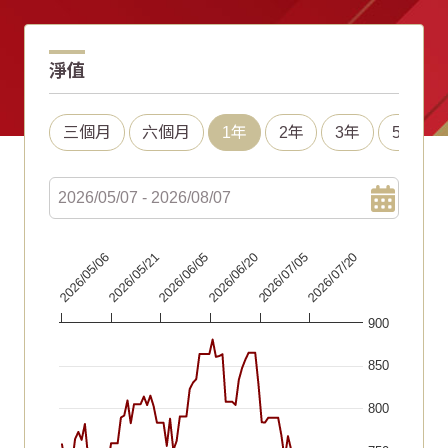
淨值
三個月
六個月
1年
2年
3年
5年
Chart
2026/06/20
2026/07/05
2026/07/20
2026/05/06
2026/05/21
2026/06/05
Line chart with 92 data points.
900
The chart has 1 X axis displaying Time. Data ranges fr
The chart has 1 Y axis displaying values. Data ranges f
850
800