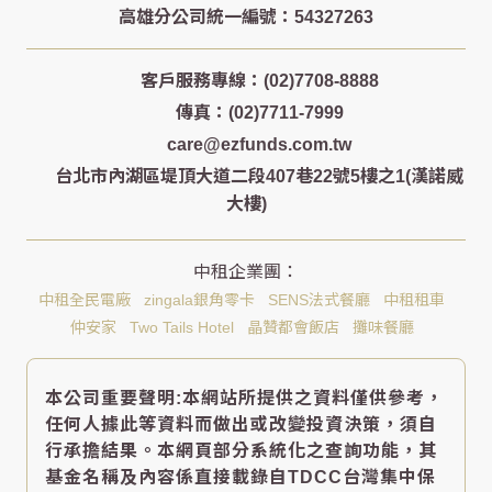
客戶服務專線：(02)7708-8888
傳真：(02)7711-7999
care@ezfunds.com.tw
台北市內湖區堤頂大道二段407巷22號5樓之1(漢諾威
大樓)
中租全民電廠
zingala銀角零卡
SENS法式餐廳
中租租車
仲安家
Two Tails Hotel
晶贊都會飯店
攤味餐廳
本公司重要聲明:本網站所提供之資料僅供參考，
任何人據此等資料而做出或改變投資決策，須自
行承擔結果。本網頁部分系統化之查詢功能，其
基金名稱及內容係直接載錄自TDCC台灣集中保