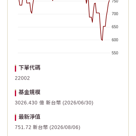
750
700
650
600
550
End of interactive chart.
Chart
Chart
2026/06/20
2026/06/20
2026/05/21
2026/05/21
2026/07/05
2026/07/05
2026/06/05
2026/06/05
2026/05/06
2026/05/06
2026/07/20
2026/07/20
下單代碼
Line chart with 64 data points.
Line chart with 64 data points.
22002
20
20
The chart has 1 X axis displaying Time. Data ranges fr
The chart has 1 X axis displaying Time. Data ranges fr
基金規模
The chart has 1 Y axis displaying values. Data ranges f
The chart has 1 Y axis displaying values. Data ranges f
10
10
3026.430 億 新台幣
2026/06/30
最新淨值
0
0
751.72
新台幣
2026/08/06