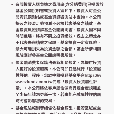
有關投資人應負擔之費用率(含分銷費用)已揭露於
基金公開說明書或投資人須知中，投資人可至公
開資訊觀測站或基金資訊觀測站中查詢。本公司
提及之經濟走勢預測不必然代表基金之績效，基
金投資風險請詳基金公開說明書。投資人因不同
時間進場，將有不同之投資績效，過去之績效亦
不代表未來績效之保證。基金投資一定有風險，
最大可能損失為投資金額之全部，基金所涉相關
風險應詳參基金公開說明書所載。
依金融消費者保護法最新相關規定，為提供投資
人更好的投資服務，本公司即日起施行「投資屬
性評估」程序，您於中租投顧基金平台https://w
ww.ezfundz.com.tw完成「投資人投資屬性評
量」，本公司將依客戶屬性做商品適合度規範並
至少每年請您更新一次，若未能完成屬性評估屆
時將會影響您的交易。
基金風險報酬等級係依基金類型、投資區域或主