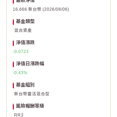
最新淨值
16.666
新台幣
2026/08/06
0
0
基金類型
混合資產
-5
-5
淨值漲跌
-10
-10
-0.0723
End of interactive chart.
End of interactive chart.
淨值日漲跌幅
-0.43
基金組別
新台幣靈活混合型
風險報酬等級
RR3