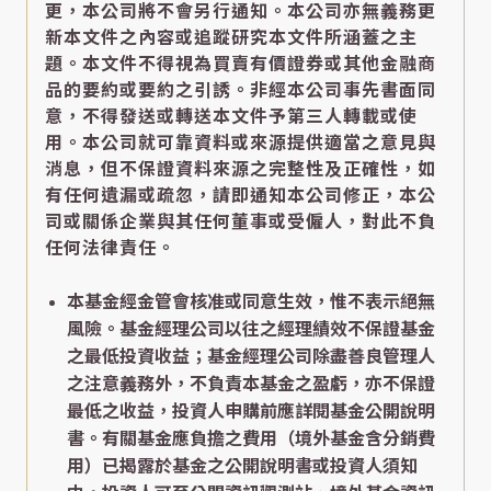
更，本公司將不會另行通知。本公司亦無義務更
新本文件之內容或追蹤研究本文件所涵蓋之主
題。本文件不得視為買賣有價證券或其他金融商
品的要約或要約之引誘。非經本公司事先書面同
意，不得發送或轉送本文件予第三人轉載或使
用。本公司就可靠資料或來源提供適當之意見與
消息，但不保證資料來源之完整性及正確性，如
有任何遺漏或疏忽，請即通知本公司修正，本公
司或關係企業與其任何董事或受僱人，對此不負
任何法律責任。
本基金經金管會核准或同意生效，惟不表示絕無
風險。基金經理公司以往之經理績效不保證基金
之最低投資收益；基金經理公司除盡善良管理人
之注意義務外，不負責本基金之盈虧，亦不保證
最低之收益，投資人申購前應詳閱基金公開說明
書。有關基金應負擔之費用（境外基金含分銷費
用）已揭露於基金之公開說明書或投資人須知