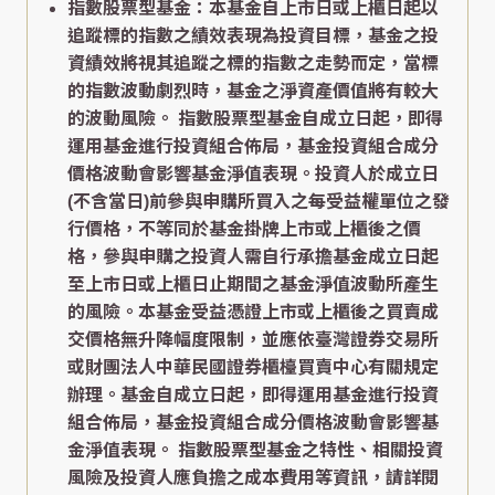
指數股票型基金：本基金自上市日或上櫃日起以
追蹤標的指數之績效表現為投資目標，基金之投
資績效將視其追蹤之標的指數之走勢而定，當標
的指數波動劇烈時，基金之淨資產價值將有較大
的波動風險。 指數股票型基金自成立日起，即得
運用基金進行投資組合佈局，基金投資組合成分
價格波動會影響基金淨值表現。投資人於成立日
(不含當日)前參與申購所買入之每受益權單位之發
行價格，不等同於基金掛牌上市或上櫃後之價
格，參與申購之投資人需自行承擔基金成立日起
至上市日或上櫃日止期間之基金淨值波動所產生
的風險。本基金受益憑證上市或上櫃後之買賣成
交價格無升降幅度限制，並應依臺灣證券交易所
或財團法人中華民國證券櫃檯買賣中心有關規定
辦理。基金自成立日起，即得運用基金進行投資
組合佈局，基金投資組合成分價格波動會影響基
金淨值表現。 指數股票型基金之特性、相關投資
風險及投資人應負擔之成本費用等資訊，請詳閱