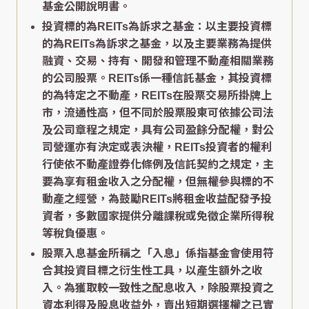
基金公開說明書。
投資標的為REITs為訴求之基金：以主要投資標
的為REITs為訴求之基金，以及主要業務為提供
融資、交易、持有、開發和管理不動產相關業務
的公司股票。REITs係一種信託基金，其投資標
的為特定之不動產，REITs在股票交易所掛牌上
市，流通性高，但不同於股票股東可依據公司法
及公司章程之規定，具有公司盈餘分配權，對公
司營運亦有決定或表決權，REITs投資者的權利
行使依不動產證券化條例及信託契約之規定，主
要為享有租金收入之分配權，但無權參與標的不
動產之經營，為鼓勵REITs將租金收益配發予投
資者，多數國家提供分離課稅或免徵企業所得稅
等稅負優惠。
股票入息基金所稱之「入息」係指基金會使用符
合其投資目標之衍生性工具，以產生額外之收
入。為獲取較一致性之配息收入，除股票投資之
資本利得及股息收益外，賣出短期選擇權之已實