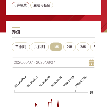
0手續費
嚴選母基金
淨值
三個月
六個月
1年
2年
3年
5年
Chart
2026/06/20
2026/05/06
2026/07/05
2026/05/21
2026/07/20
2026/06/05
Line chart with 92 data points.
18
The chart has 1 X axis displaying Time. Data ranges fr
The chart has 1 Y axis displaying values. Data ranges f