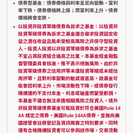
債券型基金：債券價格與利率呈反向變動，當利
率下跌，債券價格將上揚；而當利率上升，債券
價格將會走跌。
以投資非投資等級債券為訴求之基金：以投資非
投資等級債券為訴求之基金適合尋求投資固定收
益之潛在收益且能承受較高風險之非保守型投資
人。投資人投資以非投資等級債券為訴求之基金
不宜占其投資組合過高之比重。本基金經金融監
督管理委員會核准，惟不表示絕無風險。由於非
投資等級債券之信用評等未達投資等級或未經信
用評等，且對利率變動的敏感度甚高，故基金可
能會因利率上升、市場流動性下降，或債券發行
機構違約不支付本金、利息或破產而蒙受虧損。
本基金不適合無法承擔相關風險之投資人。境外
非投資等級債券基金可能投資於符合美國Rule 14
4A 規定之債券。美國Rule 144A債券，並無向美
國證管會註冊登記及資訊揭露之特別要求，同時
僅有合格機構投資者可以參與該市場，交易流動