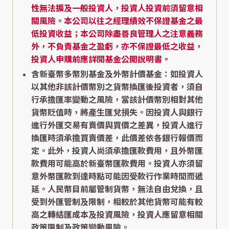
性無法擴及一般投資人，投資人投資前須留意相
關風險。本公司以往之經理績效不保證基金之最
低投資收益；本公司除盡善良管理人之注意義務
外，不負責基金之盈虧，亦不保證最低之收益，
投資人申購前應詳閱基金公開說明書。
含新臺幣多幣別基金及外幣計價基金：如投資人
以其他非該計價幣別之貨幣換匯後投資者，須自
行承擔匯率變動之風險，當該計價幣別相對其他
貨幣貶值時，將產生匯兌損失。因投資人與銀行
進行外匯交易有賣價與買價之差異，投資人進行
換匯時須承擔買賣價差，此價差依各銀行報價而
定。此外，投資人尚須承擔匯款費用，且外幣匯
款費用可能高於新臺幣匯款費用。投資人亦須留
意外幣匯款到達時點可能因受款行作業時間而遞
延。人民幣目前屬管制貨幣，無法自由兌換，且
受到外匯管制及限制，相較於其他貨幣可能有較
高之轉結匯成本及投資風險，投資人應留意相關
政策限制及政策變動風險。