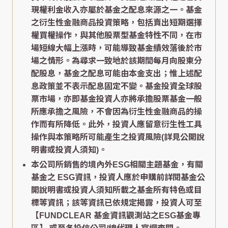
現權利金收入亦屬於基金之配息來源之一。基金
之衍生性金融商品投資策略，包括賣出短期選擇
權買權操作，與其他股票型基金特性不同，在市
場短線大幅上漲時，可能導致基金績效落後於市
場之情形。為尋求一致地於該期間每月向股東分
配股息，基金之配息可能由本金支出；惟上述配
息政策並不表示配息固定不變。基金投資全球股
票市場，亦即基金投資人亦將承擔股票基金一般
所應承擔之風險，不會因為衍生性金融商品的操
作而有所降低。此外，投資人應留意衍生性工具
操作與本策略所可能產生之投資風險(詳見公開說
明書或投資人須知)。
本公司所銷售的境內外ESG相關主題基金，有關
基金之 ESG資訊，投資人應於申購前詳閱基金公
開說明書或投資人須知所載之基金所有特色或目
標等資訊；該等資訊已依規定揭露，投資人可至
【FUNDCLEAR 基金資訊觀測站之ESG基金專