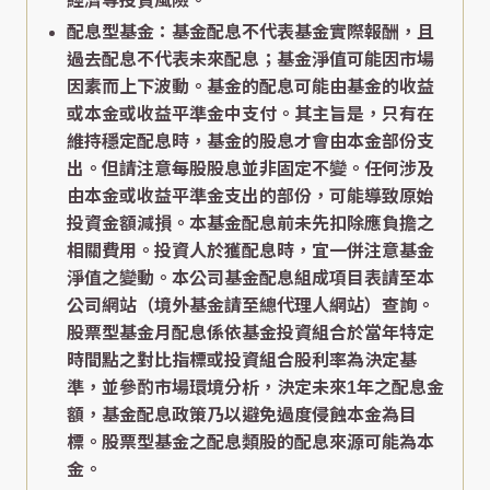
經濟等投資風險。
配息型基金：基金配息不代表基金實際報酬，且
過去配息不代表未來配息；基金淨值可能因市場
因素而上下波動。基金的配息可能由基金的收益
或本金或收益平準金中支付。其主旨是，只有在
維持穩定配息時，基金的股息才會由本金部份支
出。但請注意每股股息並非固定不變。任何涉及
由本金或收益平準金支出的部份，可能導致原始
投資金額減損。本基金配息前未先扣除應負擔之
相關費用。投資人於獲配息時，宜一併注意基金
淨值之變動。本公司基金配息組成項目表請至本
公司網站（境外基金請至總代理人網站）查詢。
股票型基金月配息係依基金投資組合於當年特定
時間點之對比指標或投資組合股利率為決定基
準，並參酌市場環境分析，決定未來1年之配息金
額，基金配息政策乃以避免過度侵蝕本金為目
標。股票型基金之配息類股的配息來源可能為本
金。