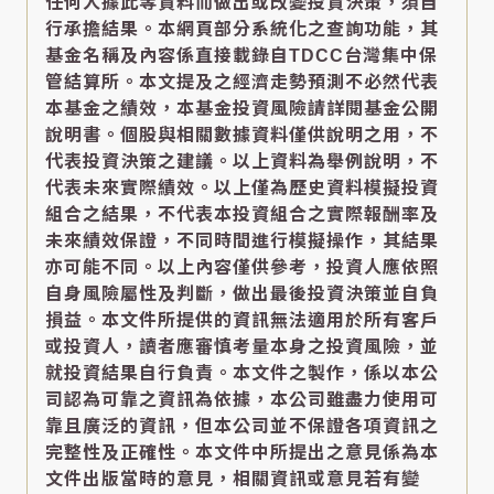
任何人據此等資料而做出或改變投資決策，須自
行承擔結果。本網頁部分系統化之查詢功能，其
基金名稱及內容係直接載錄自TDCC台灣集中保
管結算所。本文提及之經濟走勢預測不必然代表
本基金之績效，本基金投資風險請詳閱基金公開
說明書。個股與相關數據資料僅供說明之用，不
代表投資決策之建議。以上資料為舉例說明，不
代表未來實際績效。以上僅為歷史資料模擬投資
組合之結果，不代表本投資組合之實際報酬率及
未來績效保證，不同時間進行模擬操作，其結果
亦可能不同。以上內容僅供參考，投資人應依照
自身風險屬性及判斷，做出最後投資決策並自負
損益。本文件所提供的資訊無法適用於所有客戶
或投資人，讀者應審慎考量本身之投資風險，並
就投資結果自行負責。本文件之製作，係以本公
司認為可靠之資訊為依據，本公司雖盡力使用可
靠且廣泛的資訊，但本公司並不保證各項資訊之
完整性及正確性。本文件中所提出之意見係為本
文件出版當時的意見，相關資訊或意見若有變