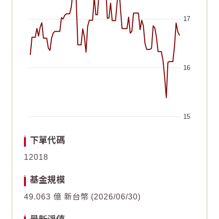
17
16
15
End of interactive chart.
Chart
Chart
2026/06/20
2026/06/20
2026/05/21
2026/05/21
2026/07/05
2026/07/05
2026/06/05
2026/06/05
2026/05/06
2026/05/06
2026/07/20
2026/07/20
下單代碼
Line chart with 62 data points.
Line chart with 62 data points.
12018
10
10
The chart has 1 X axis displaying Time. Data ranges fr
The chart has 1 X axis displaying Time. Data ranges fr
基金規模
The chart has 1 Y axis displaying values. Data ranges f
The chart has 1 Y axis displaying values. Data ranges f
49.063 億 新台幣
2026/06/30
5
5