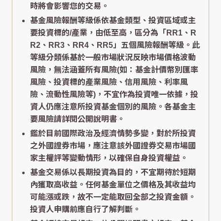
時將會影響您的交易。
基金風險報酬等級係依基金類型、投資區域或主
要投資標的/產業，由低至高，區分為「RR1、R
R2、RR3、RR4、RR5」五個風險報酬等級。此
等級分類係基於一般市場狀況反映市場價格波動
風險，無法涵蓋所有風險(如：基金計價幣別匯率
風險、投資標的產業風險、信用風險、利率風
險、流動性風險等)，不宜作為投資唯一依據，投
資人仍應注意所投資基金個別的風險。各基金主
要風險請詳閱公開說明書。
鑑於目前國際政治及經濟情勢多變，對於所投資
之外國證券市場，應注意該外國證券交易市場國
家主權評等變動情形，以確保自身投資權益。
基金交易係以長期投資為目的，不宜期待於短期
內獲取高收益。任何基金單位之價格及其收益均
可能漲或跌，故不一定能取回全部之投資金額。
投資人申購前應自行了解判斷。