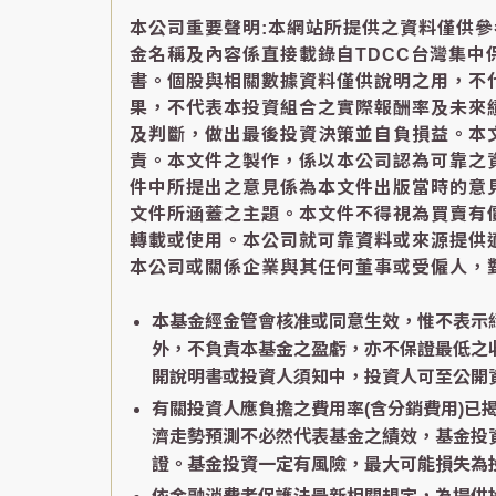
本公司重要聲明:本網站所提供之資料僅供
金名稱及內容係直接載錄自TDCC台灣集
書。個股與相關數據資料僅供說明之用，不
果，不代表本投資組合之實際報酬率及未來
及判斷，做出最後投資決策並自負損益。本
責。本文件之製作，係以本公司認為可靠之
件中所提出之意見係為本文件出版當時的意
文件所涵蓋之主題。本文件不得視為買賣有
轉載或使用。本公司就可靠資料或來源提供
本公司或關係企業與其任何董事或受僱人，
本基金經金管會核准或同意生效，惟不表示
外，不負責本基金之盈虧，亦不保證最低之
開說明書或投資人須知中，投資人可至公開資訊觀測站
有關投資人應負擔之費用率(含分銷費用)
濟走勢預測不必然代表基金之績效，基金投
證。基金投資一定有風險，最大可能損失為