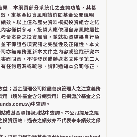
結果。本網頁部分系統化之查詢功能，其基
績效，本基金投資風險請詳閱基金公開說明
際績效。以上僅為歷史資料模擬投資組合之結
上內容僅供參考，投資人應依照自身風險屬性
慎考量本身之投資風險，並就投資結果自行負
司並不保證各項資訊之完整性及正確性。本文
公司亦無義務更新本文件之內容或追蹤研究本
先書面同意，不得發送或轉送本文件予第三人
如有任何遺漏或疏忽，請即通知本公司修正，
收益；基金經理公司除盡善良管理人之注意義務
費用（境外基金含分銷費用）已揭露於基金之公
s.com.tw)中查詢。
測站或基金資訊觀測站中查詢。本公司提及之經
之投資績效，過去之績效亦不代表未來績效之保
。