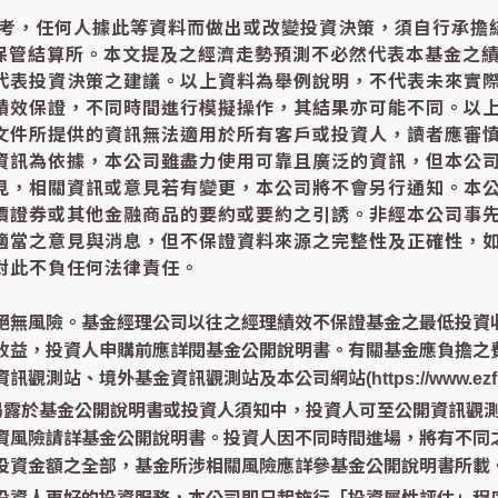
參考，任何人據此等資料而做出或改變投資決策，須自行承擔
中保管結算所。本文提及之經濟走勢預測不必然代表本基金之
代表投資決策之建議。以上資料為舉例說明，不代表未來實
績效保證，不同時間進行模擬操作，其結果亦可能不同。以
文件所提供的資訊無法適用於所有客戶或投資人，讀者應審
資訊為依據，本公司雖盡力使用可靠且廣泛的資訊，但本公
見，相關資訊或意見若有變更，本公司將不會另行通知。本
價證券或其他金融商品的要約或要約之引誘。非經本公司事
適當之意見與消息，但不保證資料來源之完整性及正確性，
對此不負任何法律責任。
絕無風險。基金經理公司以往之經理績效不保證基金之最低投資
收益，投資人申購前應詳閱基金公開說明書。有關基金應負擔之
、境外基金資訊觀測站及本公司網站(https://www.ezfund
已揭露於基金公開說明書或投資人須知中，投資人可至公開資訊觀
資風險請詳基金公開說明書。投資人因不同時間進場，將有不同
投資金額之全部，基金所涉相關風險應詳參基金公開說明書所載