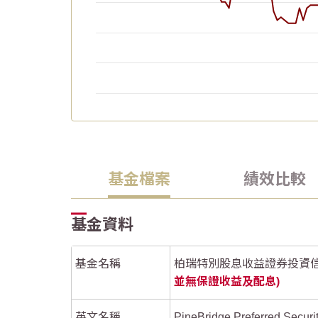
End of interactive chart.
Chart
Chart
2026/06/19
2026/06/19
2026/05/05
2026/05/05
2026/05/20
2026/05/20
2026/06/04
2026/06/04
Line chart with 62 data points.
Line chart with 62 data points.
The chart has 1 X axis displaying Time. Data
The chart has 1 X axis displaying Time. Data
基金檔案
績效比較
The chart has 1 Y axis displaying values. Dat
The chart has 1 Y axis displaying values. Dat
基金資料
基金名稱
柏瑞特別股息收益證券投資信託
並無保證收益及配息)
英文名稱
PineBridge Preferred Secur