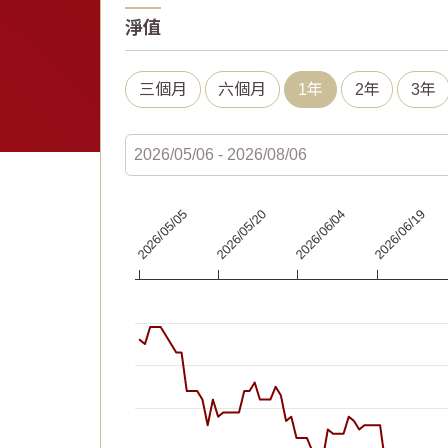
淨值
三個月
六個月
1年
2年
3年
Chart
2026/06/19
2026/06/04
2026/05/20
2026/05/05
Line chart with 92 data points.
The chart has 1 X axis displaying Time. Data
The chart has 1 Y axis displaying values. Dat