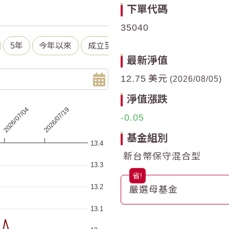
下單代碼
35040
5年
今年以來
成立至今
最新淨值
12.75
美元
2026/08/05
淨值漲跌
2026/07/19
2026/07/04
-0.05
基金組別
13.4
 ranges from 2026-05-05 00:00:00 to 2026-08-04 00:00:00.
新台幣保守混合型
a ranges from 12.75 to 13.29.
13.3
13.2
嚴選母基金
13.1