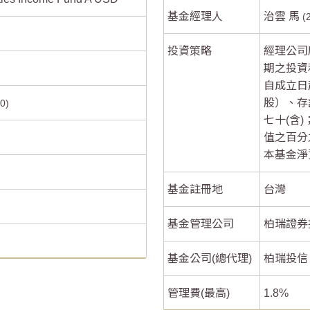
基金經理人
治雲 馬
-4
-4
投資策略
經理公司
-5
-5
期之投資
自成立日
股）、存
30
七十(含
值之百分
本基金淨
基金註冊地
台灣
基金管理公司
柏瑞證券
基金公司(總代理)
柏瑞投信
管理費(最高)
1.8