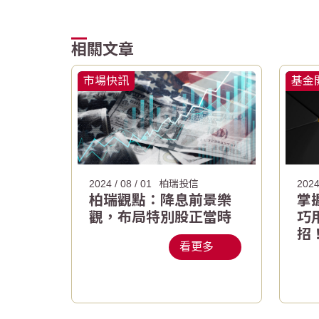
相關文章
市場快訊
基金
2024 / 08 / 01
柏瑞投信
2024
柏瑞觀點：降息前景樂
掌
觀，布局特別股正當時
巧
招
看更多