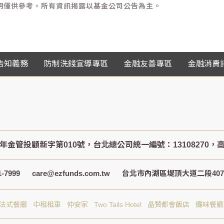
金說明僅供參考，所有資訊揭露以基金公司公告為主。
告知義務
防制洗錢宣導專區
金融友善專區
金融消費
-7999
care@ezfunds.com.tw
台北市內湖區堤頂大道二段407巷
S法式餐廳
中租租車
仲安家
Two Tails Hotel
晶贊都會飯店
攤味餐廳