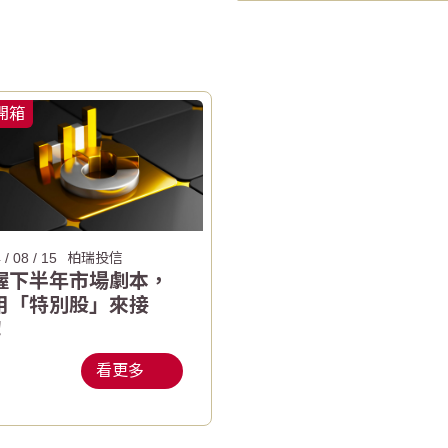
開箱
 / 08 / 15
柏瑞投信
握下半年市場劇本，
用「特別股」來接
！
看更多