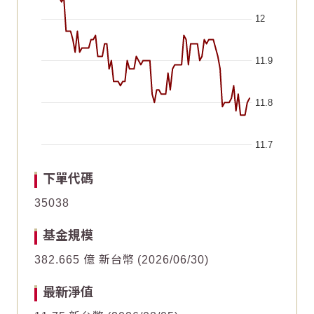
12
11.9
11.8
11.7
End of interactive chart.
Chart
Chart
2026/06/19
2026/06/19
2026/05/04
2026/05/04
2026/07/19
2026/07/19
2026/06/03
2026/06/03
2026/07/04
2026/07/04
2026/05/19
2026/05/19
下單代碼
Line chart with 63 data points.
Line chart with 63 data points.
35038
1
1
The chart has 1 X axis displaying Time. Data ranges fr
The chart has 1 X axis displaying Time. Data ranges fr
基金規模
The chart has 1 Y axis displaying values. Data ranges f
The chart has 1 Y axis displaying values. Data ranges f
382.665 億 新台幣
2026/06/30
0
0
最新淨值