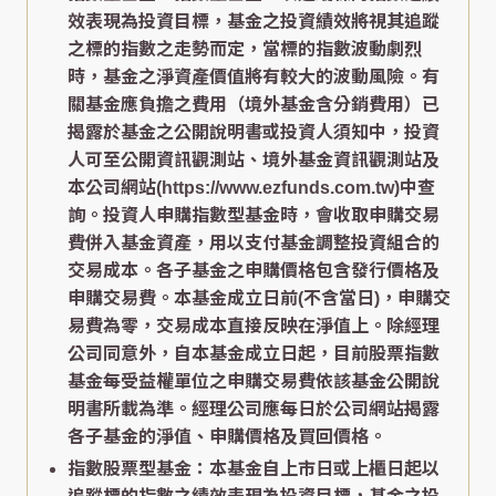
效表現為投資目標，基金之投資績效將視其追蹤
之標的指數之走勢而定，當標的指數波動劇烈
時，基金之淨資產價值將有較大的波動風險。有
關基金應負擔之費用（境外基金含分銷費用）已
揭露於基金之公開說明書或投資人須知中，投資
人可至公開資訊觀測站、境外基金資訊觀測站及
本公司網站(https://www.ezfunds.com.tw)中查
詢。投資人申購指數型基金時，會收取申購交易
費併入基金資產，用以支付基金調整投資組合的
交易成本。各子基金之申購價格包含發行價格及
申購交易費。本基金成立日前(不含當日)，申購交
易費為零，交易成本直接反映在淨值上。除經理
公司同意外，自本基金成立日起，目前股票指數
基金每受益權單位之申購交易費依該基金公開說
明書所載為準。經理公司應每日於公司網站揭露
各子基金的淨值、申購價格及買回價格。
指數股票型基金：本基金自上市日或上櫃日起以