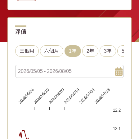
淨值
三個月
六個月
1年
2年
3年
5年
Chart
2026/06/18
2026/05/04
2026/07/03
2026/05/19
2026/07/18
2026/06/03
Line chart with 92 data points.
12.2
The chart has 1 X axis displaying Time. Data ranges fr
The chart has 1 Y axis displaying values. Data ranges fr
12.1