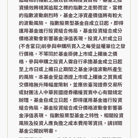
追蹤標的指數之績效表現為投資目標，基金之投
資績效將視其追蹤之標的指數之走勢而定，當標
的指數波動劇烈時，基金之淨資產價值將有較大
的波動風險。 指數股票型基金自成立日起，即得
運用基金進行投資組合佈局，基金投資組合成分
價格波動會影響基金淨值表現。投資人於成立日
(不含當日)前參與申購所買入之每受益權單位之發
行價格，不等同於基金掛牌上市或上櫃後之價
格，參與申購之投資人需自行承擔基金成立日起
至上市日或上櫃日止期間之基金淨值波動所產生
的風險。本基金受益憑證上市或上櫃後之買賣成
交價格無升降幅度限制，並應依臺灣證券交易所
或財團法人中華民國證券櫃檯買賣中心有關規定
辦理。基金自成立日起，即得運用基金進行投資
組合佈局，基金投資組合成分價格波動會影響基
金淨值表現。 指數股票型基金之特性、相關投資
風險及投資人應負擔之成本費用等資訊，請詳閱
基金公開說明書。