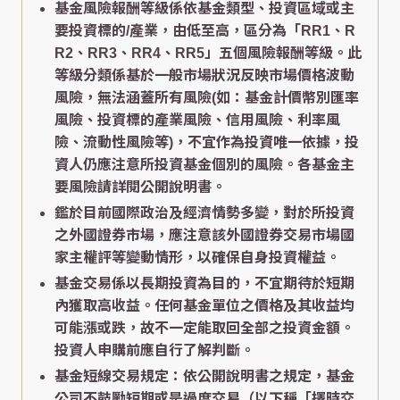
基金風險報酬等級係依基金類型、投資區域或主
要投資標的/產業，由低至高，區分為「RR1、R
R2、RR3、RR4、RR5」五個風險報酬等級。此
等級分類係基於一般市場狀況反映市場價格波動
風險，無法涵蓋所有風險(如：基金計價幣別匯率
風險、投資標的產業風險、信用風險、利率風
險、流動性風險等)，不宜作為投資唯一依據，投
資人仍應注意所投資基金個別的風險。各基金主
要風險請詳閱公開說明書。
鑑於目前國際政治及經濟情勢多變，對於所投資
之外國證券市場，應注意該外國證券交易市場國
家主權評等變動情形，以確保自身投資權益。
基金交易係以長期投資為目的，不宜期待於短期
內獲取高收益。任何基金單位之價格及其收益均
可能漲或跌，故不一定能取回全部之投資金額。
投資人申購前應自行了解判斷。
基金短線交易規定：依公開說明書之規定，基金
公司不鼓勵短期或是過度交易（以下稱「擇時交