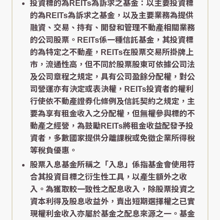
投資標的為REITs為訴求之基金：以主要投資標
的為REITs為訴求之基金，以及主要業務為提供
融資、交易、持有、開發和管理不動產相關業務
的公司股票。REITs係一種信託基金，其投資標
的為特定之不動產，REITs在股票交易所掛牌上
市，流通性高，但不同於股票股東可依據公司法
及公司章程之規定，具有公司盈餘分配權，對公
司營運亦有決定或表決權，REITs投資者的權利
行使依不動產證券化條例及信託契約之規定，主
要為享有租金收入之分配權，但無權參與標的不
動產之經營，為鼓勵REITs將租金收益配發予投
資者，多數國家提供分離課稅或免徵企業所得稅
等稅負優惠。
股票入息基金所稱之「入息」係指基金會使用符
合其投資目標之衍生性工具，以產生額外之收
入。為獲取較一致性之配息收入，除股票投資之
資本利得及股息收益外，賣出短期選擇權之已實
現權利金收入亦屬於基金之配息來源之一。基金