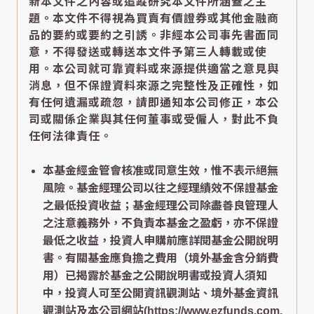
新本文件之內容或追蹤研究本文件所涵蓋之主
題。本文件不得視為買賣有價證券或其他金融商
品的要約或要約之引誘。非經本公司事先書面同
意，不得發送或轉送本文件予第三人轉載或使
用。本公司就可靠資料或來源提供適當之意見與
消息，但不保證資料來源之完整性及正確性，如
有任何遺漏或疏忽，請即通知本公司修正，本公
司或關係企業與其任何董事或受僱人，對此不負
任何法律責任。
本基金經金管會核准或同意生效，惟不表示絕無
風險。基金經理公司以往之經理績效不保證基金
之最低投資收益；基金經理公司除盡善良管理人
之注意義務外，不負責本基金之盈虧，亦不保證
最低之收益，投資人申購前應詳閱基金公開說明
書。有關基金應負擔之費用（境外基金含分銷費
用）已揭露於基金之公開說明書或投資人須知
中，投資人可至公開資訊觀測站、境外基金資訊
觀測站及本公司網站(https://www.ezfunds.com.