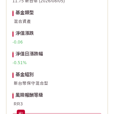
11.75
新台幣
2026/08/05
-1
-1
基金類型
混合資產
-2
-2
淨值漲跌
-3
-3
-0.06
End of interactive chart.
End of interactive chart.
淨值日漲跌幅
-0.51
基金組別
新台幣保守混合型
風險報酬等級
RR3