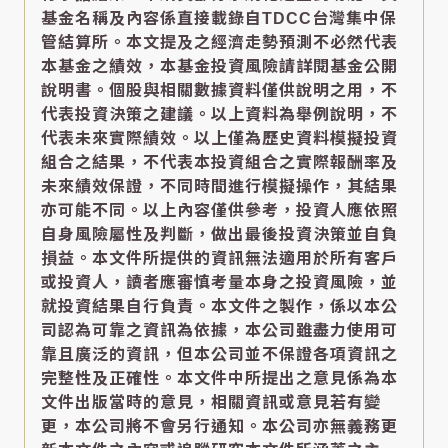
基金名稱及內容係直接載錄自TDCC台灣集中保
管結算所。本文提及之經濟走勢預測不必然代表
本基金之績效，本基金投資風險請詳閱基金公開
說明書。個股與相關數據資料僅供說明之用，不
代表投資決策之建議。以上資料為舉例說明，不
代表未來實際績效。以上僅為歷史資料模擬投資
組合之結果，不代表本投資組合之實際報酬率及
未來績效保證，不同時間進行模擬操作，其結果
亦可能不同。以上內容僅供參考，投資人應依照
自身風險屬性及判斷，做出最後投資決策並自負
損益。本文件所提供的資訊無法適用於所有客戶
或投資人，讀者應審慎考量本身之投資風險，並
就投資結果自行負責。本文件之製作，係以本公
司認為可靠之資訊為依據，本公司雖盡力使用可
靠且廣泛的資訊，但本公司並不保證各項資訊之
完整性及正確性。本文件中所提出之意見係為本
文件出版當時的意見，相關資訊或意見若有變
更，本公司將不會另行通知。本公司亦無義務更