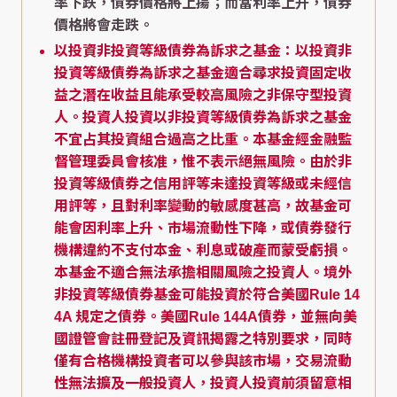
率下跌，債券價格將上揚；而當利率上升，債券
價格將會走跌。
以投資非投資等級債券為訴求之基金：以投資非
投資等級債券為訴求之基金適合尋求投資固定收
益之潛在收益且能承受較高風險之非保守型投資
人。投資人投資以非投資等級債券為訴求之基金
不宜占其投資組合過高之比重。本基金經金融監
督管理委員會核准，惟不表示絕無風險。由於非
投資等級債券之信用評等未達投資等級或未經信
用評等，且對利率變動的敏感度甚高，故基金可
能會因利率上升、市場流動性下降，或債券發行
機構違約不支付本金、利息或破產而蒙受虧損。
本基金不適合無法承擔相關風險之投資人。境外
非投資等級債券基金可能投資於符合美國Rule 14
4A 規定之債券。美國Rule 144A債券，並無向美
國證管會註冊登記及資訊揭露之特別要求，同時
僅有合格機構投資者可以參與該市場，交易流動
性無法擴及一般投資人，投資人投資前須留意相