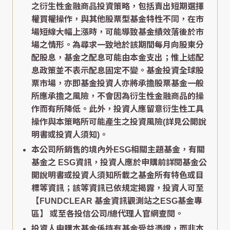
之衍生性金融商品投資策略，包括賣出短期選擇
權買權操作，與其他股票型基金特性不同，在市
場短線大幅上漲時，可能導致基金績效落後於市
場之情形。為尋求一致地於該期間每月向股東分
配股息，基金之配息可能由本金支出；惟上述配
息政策並不表示配息固定不變。基金投資全球股
票市場，亦即基金投資人亦將承擔股票基金一般
所應承擔之風險，不會因為衍生性金融商品的操
作而有所降低。此外，投資人應留意衍生性工具
操作與本策略所可能產生之投資風險(詳見公開說
明書或投資人須知)。
本公司所銷售的境內外ESG相關主題基金，有關
基金之 ESG資訊，投資人應於申購前詳閱基金公
開說明書或投資人須知所載之基金所有特色或目
標等資訊；該等資訊已依規定揭露，投資人可至
【FUNDCLEAR 基金資訊觀測站之ESG基金專
區】
或至各投信公司/總代理人官網查閱。
投資人申購本基金係持有基金受益憑證，而非本