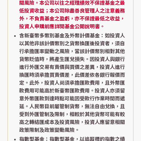
關風險。本公司以往之經理績效不保證基金之最
低投資收益；本公司除盡善良管理人之注意義務
外，不負責基金之盈虧，亦不保證最低之收益，
投資人申購前應詳閱基金公開說明書。
含新臺幣多幣別基金及外幣計價基金：如投資人
以其他非該計價幣別之貨幣換匯後投資者，須自
行承擔匯率變動之風險，當該計價幣別相對其他
貨幣貶值時，將產生匯兌損失。因投資人與銀行
進行外匯交易有賣價與買價之差異，投資人進行
換匯時須承擔買賣價差，此價差依各銀行報價而
定。此外，投資人尚須承擔匯款費用，且外幣匯
款費用可能高於新臺幣匯款費用。投資人亦須留
意外幣匯款到達時點可能因受款行作業時間而遞
延。人民幣目前屬管制貨幣，無法自由兌換，且
受到外匯管制及限制，相較於其他貨幣可能有較
高之轉結匯成本及投資風險，投資人應留意相關
政策限制及政策變動風險。
指數型基金：指數型基金，以追蹤標的指數之績