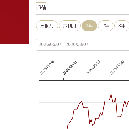
淨值
三個月
六個月
1年
2年
3年
Chart
2026/06/20
2026/06/05
2026/05/21
2026/05/06
Line chart with 92 data points.
The chart has 1 X axis displaying Time. Data
The chart has 1 Y axis displaying values. Dat