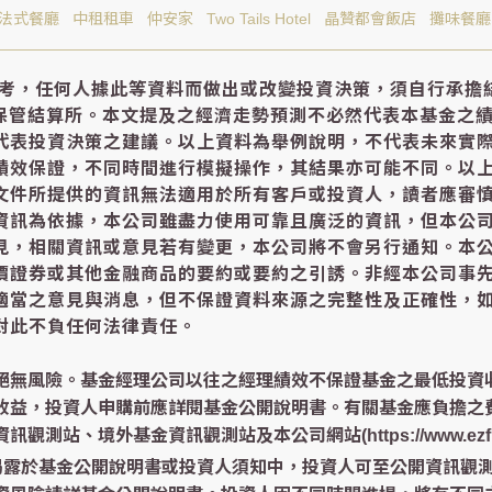
S法式餐廳
中租租車
仲安家
Two Tails Hotel
晶贊都會飯店
攤味餐廳
參考，任何人據此等資料而做出或改變投資決策，須自行承擔
中保管結算所。本文提及之經濟走勢預測不必然代表本基金之
代表投資決策之建議。以上資料為舉例說明，不代表未來實
績效保證，不同時間進行模擬操作，其結果亦可能不同。以
文件所提供的資訊無法適用於所有客戶或投資人，讀者應審
資訊為依據，本公司雖盡力使用可靠且廣泛的資訊，但本公
見，相關資訊或意見若有變更，本公司將不會另行通知。本
價證券或其他金融商品的要約或要約之引誘。非經本公司事
適當之意見與消息，但不保證資料來源之完整性及正確性，
對此不負任何法律責任。
絕無風險。基金經理公司以往之經理績效不保證基金之最低投資
收益，投資人申購前應詳閱基金公開說明書。有關基金應負擔之
、境外基金資訊觀測站及本公司網站(https://www.ezfund
已揭露於基金公開說明書或投資人須知中，投資人可至公開資訊觀