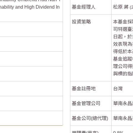
ability and High Dividend In
基金經理人
松原 蔣
0
0
投資策略
本基金採
-5
-5
司特選臺
日起，於
效表現為
得低於本
基金追蹤
理公司得
與標的指
基金註冊地
台灣
基金管理公司
華南永昌
基金公司(總代理)
華南永昌