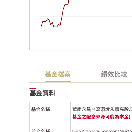
End of interactive chart.
Chart
Chart
2026/06/20
2026/06/20
2026/06/05
2026/06/05
2026/05/21
2026/05/21
2026/05/06
2026/05/06
Line chart with 64 data points.
Line chart with 64 data points.
The chart has 1 X axis displaying Time. Data
The chart has 1 X axis displaying Time. Data
基金檔案
績效比較
The chart has 1 Y axis displaying values. Da
The chart has 1 Y axis displaying values. Da
基金資料
基金名稱
華南永昌台灣環境永續高股息指
基金之配息來源可能為本金)
英文名稱
Hua Nan Environment Sustai