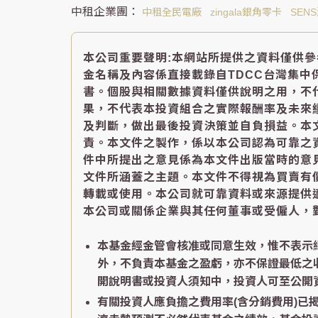
中租全民電廠
zingala銀角零卡
SEN
本公司重要聲明:本網站所提供之資料僅供
金名稱及內容係直接載錄自TDCC台灣集
書。個股與相關數據資料僅供說明之用，不
果，不代表本投資組合之實際報酬率及未來
及判斷，做出最後投資決策並自負損益。本
責。本文件之製作，係以本公司認為可靠之
件中所提出之意見係為本文件出版當時的意
文件所涵蓋之主題。本文件不得視為買賣有
轉載或使用。本公司就可靠資料或來源提供
本公司或關係企業與其任何董事或受僱人，
本基金經金管會核准或同意生效，惟不表示
外，不負責本基金之盈虧，亦不保證最低之
開說明書或投資人須知中，投資人可至公開資訊觀測站
有關投資人應負擔之費用率(含分銷費用)