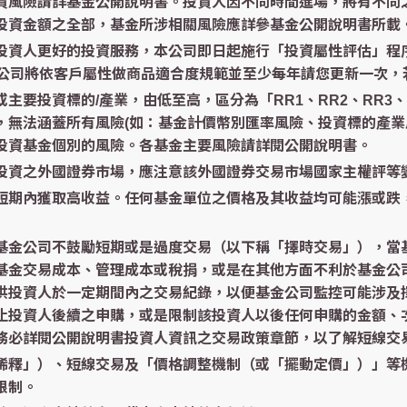
資風險請詳基金公開說明書。投資人因不同時間進場，將有不同
投資金額之全部，基金所涉相關風險應詳參基金公開說明書所載
更好的投資服務，本公司即日起施行「投資屬性評估」程序，您於中租
」，本公司將依客戶屬性做商品適合度規範並至少每年請您更新一次
要投資標的/產業，由低至高，區分為「RR1、RR2、RR3、
，無法涵蓋所有風險(如：基金計價幣別匯率風險、投資標的產業
投資基金個別的風險。各基金主要風險請詳閱公開說明書。
投資之外國證券市場，應注意該外國證券交易市場國家主權評等
短期內獲取高收益。任何基金單位之價格及其收益均可能漲或跌
基金公司不鼓勵短期或是過度交易（以下稱「擇時交易」），當
基金交易成本、管理成本或稅捐，或是在其他方面不利於基金公
供投資人於一定期間內之交易紀錄，以便基金公司監控可能涉及
止投資人後續之申購，或是限制該投資人以後任何申購的金額、
務必詳閱公開說明書投資人資訊之交易政策章節，以了解短線交
稀釋」）、短線交易及「價格調整機制（或「擺動定價」）」等
限制。