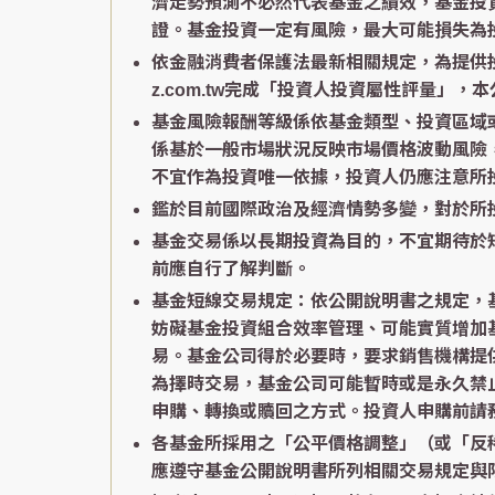
濟走勢預測不必然代表基金之績效，基金投
證。基金投資一定有風險，最大可能損失為
依金融消費者保護法最新相關規定，為提供投資人
z.com.tw完成「投資人投資屬性評量
基金風險報酬等級係依基金類型、投資區域或主
係基於一般市場狀況反映市場價格波動風險
不宜作為投資唯一依據，投資人仍應注意所
鑑於目前國際政治及經濟情勢多變，對於所
基金交易係以長期投資為目的，不宜期待於
前應自行了解判斷。
基金短線交易規定：依公開說明書之規定，
妨礙基金投資組合效率管理、可能實質增加
易。基金公司得於必要時，要求銷售機構提
為擇時交易，基金公司可能暫時或是永久禁
申購、轉換或贖回之方式。投資人申購前請
各基金所採用之「公平價格調整」（或「反
應遵守基金公開說明書所列相關交易規定與