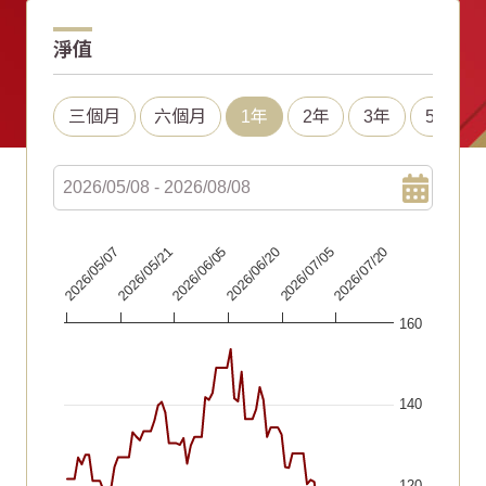
淨值
三個月
六個月
1年
2年
3年
5年
Chart
2026/06/20
2026/07/05
2026/07/20
2026/05/07
2026/05/21
2026/06/05
Line chart with 90 data points.
160
The chart has 1 X axis displaying Time. Data ranges fr
The chart has 1 Y axis displaying values. Data ranges fr
140
120