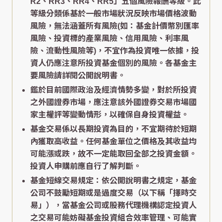
R2、RR3、RR4、RR5」五個風險報酬等級。此
等級分類係基於一般市場狀況反映市場價格波動
風險，無法涵蓋所有風險(如：基金計價幣別匯率
風險、投資標的產業風險、信用風險、利率風
險、流動性風險等)，不宜作為投資唯一依據，投
資人仍應注意所投資基金個別的風險。各基金主
要風險請詳閱公開說明書。
鑑於目前國際政治及經濟情勢多變，對於所投資
之外國證券市場，應注意該外國證券交易市場國
家主權評等變動情形，以確保自身投資權益。
基金交易係以長期投資為目的，不宜期待於短期
內獲取高收益。任何基金單位之價格及其收益均
可能漲或跌，故不一定能取回全部之投資金額。
投資人申購前應自行了解判斷。
基金短線交易規定：依公開說明書之規定，基金
公司不鼓勵短期或是過度交易（以下稱「擇時交
易」），當基金公司或股務代理機構認定投資人
之交易可能妨礙基金投資組合效率管理、可能實