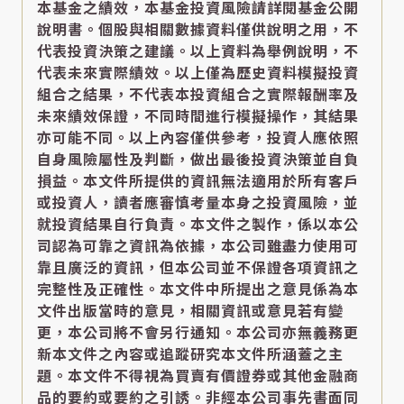
本基金之績效，本基金投資風險請詳閱基金公開
說明書。個股與相關數據資料僅供說明之用，不
代表投資決策之建議。以上資料為舉例說明，不
代表未來實際績效。以上僅為歷史資料模擬投資
組合之結果，不代表本投資組合之實際報酬率及
未來績效保證，不同時間進行模擬操作，其結果
亦可能不同。以上內容僅供參考，投資人應依照
自身風險屬性及判斷，做出最後投資決策並自負
損益。本文件所提供的資訊無法適用於所有客戶
或投資人，讀者應審慎考量本身之投資風險，並
就投資結果自行負責。本文件之製作，係以本公
司認為可靠之資訊為依據，本公司雖盡力使用可
靠且廣泛的資訊，但本公司並不保證各項資訊之
完整性及正確性。本文件中所提出之意見係為本
文件出版當時的意見，相關資訊或意見若有變
更，本公司將不會另行通知。本公司亦無義務更
新本文件之內容或追蹤研究本文件所涵蓋之主
題。本文件不得視為買賣有價證券或其他金融商
品的要約或要約之引誘。非經本公司事先書面同