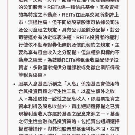
的公司股票。REITs係一種信託基金，其投資標
的為特定之不動產，REITs在股票交易所掛牌上
市，流通性高，但不同於股票股東可依據公司法
及公司章程之規定，具有公司盈餘分配權，對公
司營運亦有決定或表決權，REITs投資者的權利
行使依不動產證券化條例及信託契約之規定，主
要為享有租金收入之分配權，但無權參與標的不
動產之經營，為鼓勵REITs將租金收益配發予投
資者，多數國家提供分離課稅或免徵企業所得稅
等稅負優惠。
股票入息基金所稱之「入息」係指基金會使用符
合其投資目標之衍生性工具，以產生額外之收
入。為獲取較一致性之配息收入，除股票投資之
資本利得及股息收益外，賣出短期選擇權之已實
現權利金收入亦屬於基金之配息來源之一。基金
之衍生性金融商品投資策略，包括賣出短期選擇
權買權操作，與其他股票型基金特性不同，在市