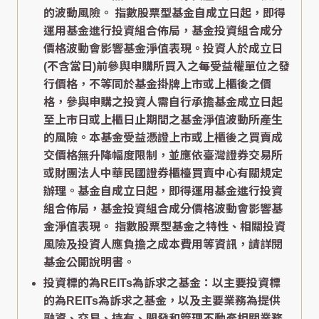
的波動風險。 指數股票型基金自成立日起，即得
運用基金進行投資組合佈局，基金投資組合成分
價格波動會影響基金淨值表現。投資人於成立日
(不含當日)前參與申購所買入之每受益權單位之發
行價格，不等同於基金掛牌上市或上櫃後之價
格，參與申購之投資人需自行承擔基金成立日起
至上市日或上櫃日止期間之基金淨值波動所產生
的風險。本基金受益憑證上市或上櫃後之買賣成
交價格無升降幅度限制，並應依臺灣證券交易所
或財團法人中華民國證券櫃檯買賣中心有關規定
辦理。基金自成立日起，即得運用基金進行投資
組合佈局，基金投資組合成分價格波動會影響基
金淨值表現。 指數股票型基金之特性、相關投資
風險及投資人應負擔之成本費用等資訊，請詳閱
基金公開說明書。
投資標的為REITs為訴求之基金：以主要投資標
的為REITs為訴求之基金，以及主要業務為提供
融資、交易、持有、開發和管理不動產相關業務