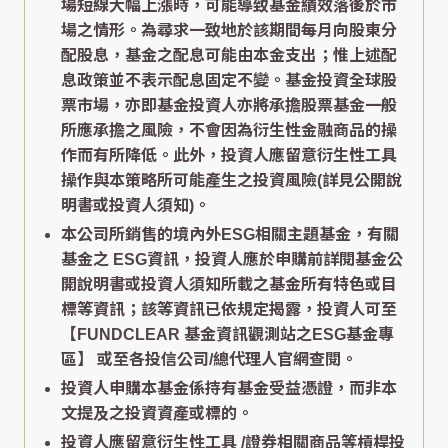
場短線大幅上漲時，可能導致基金績效落後於市
場之情形。為尋求一致地於該期間每月向股東分
配股息，基金之配息可能由本金支出；惟上述配
息政策並不表示配息固定不變。基金投資全球股
票市場，亦即基金投資人亦將承擔股票基金一般
所應承擔之風險，不會因為衍生性金融商品的操
作而有所降低。此外，投資人應留意衍生性工具
操作與本策略所可能產生之投資風險(詳見公開說
明書或投資人須知)。
本公司所銷售的境內外ESG相關主題基金，有關
基金之 ESG資訊，投資人應於申購前詳閱基金公
開說明書或投資人須知所載之基金所有特色或目
標等資訊；該等資訊已依規定揭露，投資人可至
【FUNDCLEAR 基金資訊觀測站之ESG基金專
區】
或至各投信公司/總代理人官網查閱。
投資人申購本基金係持有基金受益憑證，而非本
文提及之投資資產或標的。
投資人應留意衍生性工具 /證券相關商品等槓桿投