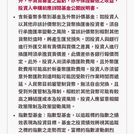
外，不負責基金之盈虧，亦不保證最低之收益，
投資人申購前應詳閱基金公開說明書。
含新臺幣多幣別基金及外幣計價基金：如投資人
以其他非該計價幣別之貨幣換匯後投資者，須自
行承擔匯率變動之風險，當該計價幣別相對其他
貨幣貶值時，將產生匯兌損失。因投資人與銀行
進行外匯交易有賣價與買價之差異，投資人進行
換匯時須承擔買賣價差，此價差依各銀行報價而
定。此外，投資人尚須承擔匯款費用，且外幣匯
款費用可能高於新臺幣匯款費用。投資人亦須留
意外幣匯款到達時點可能因受款行作業時間而遞
延。人民幣目前屬管制貨幣，無法自由兌換，且
受到外匯管制及限制，相較於其他貨幣可能有較
高之轉結匯成本及投資風險，投資人應留意相關
政策限制及政策變動風險。
指數型基金：指數型基金，以追蹤標的指數之績
效表現為投資目標，基金之投資績效將視其追蹤
之標的指數之走勢而定，當標的指數波動劇烈