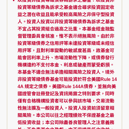
以投資非投資等級債券為訴求之基金：以投資非
投資等級債券為訴求之基金適合尋求投資固定收
益之潛在收益且能承受較高風險之非保守型投資
人。投資人投資以非投資等級債券為訴求之基金
不宜占其投資組合過高之比重。本基金經金融監
督管理委員會核准，惟不表示絕無風險。由於非
投資等級債券之信用評等未達投資等級或未經信
用評等，且對利率變動的敏感度甚高，故基金可
能會因利率上升、市場流動性下降，或債券發行
機構違約不支付本金、利息或破產而蒙受虧損。
本基金不適合無法承擔相關風險之投資人。境外
非投資等級債券基金可能投資於符合美國Rule 14
4A 規定之債券。美國Rule 144A債券，並無向美
國證管會註冊登記及資訊揭露之特別要求，同時
僅有合格機構投資者可以參與該市場，交易流動
性無法擴及一般投資人，投資人投資前須留意相
關風險。本公司以往之經理績效不保證基金之最
低投資收益；本公司除盡善良管理人之注意義務