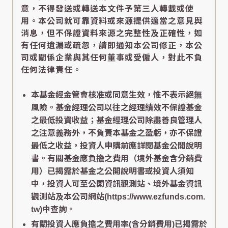
意，不得發送或轉送本文件予第三人轉載或使
用。本公司就可靠資料或來源提供適當之意見與
消息，但不保證資料來源之完整性及正確性，如
有任何遺漏或疏忽，請即通知本公司修正，本公
司或關係企業與其任何董事或受僱人，對此不負
任何法律責任。
本基金經金管會核准或同意生效，惟不表示絕無
風險。基金經理公司以往之經理績效不保證基金
之最低投資收益；基金經理公司除盡善良管理人
之注意義務外，不負責本基金之盈虧，亦不保證
最低之收益，投資人申購前應詳閱基金公開說明
書。有關基金應負擔之費用（境外基金含分銷費
用）已揭露於基金之公開說明書或投資人須知
中，投資人可至公開資訊觀測站、境外基金資訊
觀測站及本公司網站(https://www.ezfunds.com.
tw)中查詢。
有關投資人應負擔之費用率(含分銷費用)已揭露於