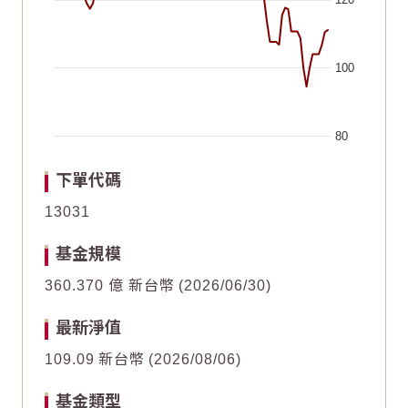
100
80
End of interactive chart.
Chart
Chart
2026/06/21
2026/06/21
2026/05/22
2026/05/22
2026/07/06
2026/07/06
2026/06/06
2026/06/06
2026/05/07
2026/05/07
2026/07/21
2026/07/21
下單代碼
Line chart with 62 data points.
Line chart with 62 data points.
13031
30
30
The chart has 1 X axis displaying Time. Data ranges fr
The chart has 1 X axis displaying Time. Data ranges fr
基金規模
The chart has 1 Y axis displaying values. Data ranges f
The chart has 1 Y axis displaying values. Data ranges f
20
20
360.370 億 新台幣
2026/06/30
10
10
最新淨值
109.09
新台幣
2026/08/06
0
0
基金類型