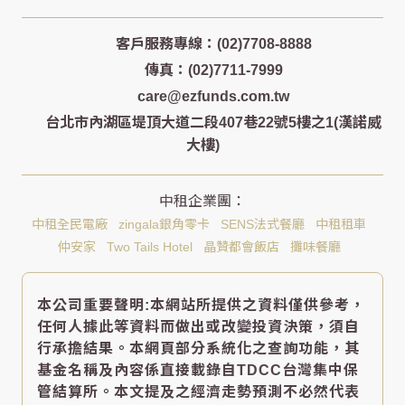
客戶服務專線：(02)7708-8888
傳真：(02)7711-7999
care@ezfunds.com.tw
台北市內湖區堤頂大道二段407巷22號5樓之1(漢諾威
大樓)
中租全民電廠
zingala銀角零卡
SENS法式餐廳
中租租車
仲安家
Two Tails Hotel
晶贊都會飯店
攤味餐廳
本公司重要聲明:本網站所提供之資料僅供參考，
任何人據此等資料而做出或改變投資決策，須自
行承擔結果。本網頁部分系統化之查詢功能，其
基金名稱及內容係直接載錄自TDCC台灣集中保
管結算所。本文提及之經濟走勢預測不必然代表