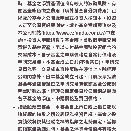
時，基金之淨資產價值將有較大的波動風險。有
關基金應負擔之費用（境外基金含分銷費用）已
揭露於基金之公開說明書或投資人須知中，投資
人可至公開資訊觀測站、境外基金資訊觀測站及
本公司網站(https://www.ezfunds.com.tw)中查
詢。投資人申購指數型基金時，會收取申購交易
費併入基金資產，用以支付基金調整投資組合的
交易成本。各子基金之申購價格包含發行價格及
申購交易費。本基金成立日前(不含當日)，申購交
易費為零，交易成本直接反映在淨值上。除經理
公司同意外，自本基金成立日起，目前股票指數
基金每受益權單位之申購交易費依該基金公開說
明書所載為準。經理公司應每日於公司網站揭露
各子基金的淨值、申購價格及買回價格。
指數股票型基金：本基金自上市日或上櫃日起以
追蹤標的指數之績效表現為投資目標，基金之投
資績效將視其追蹤之標的指數之走勢而定，當標
的指數波動劇烈時，基金之淨資產價值將有較大