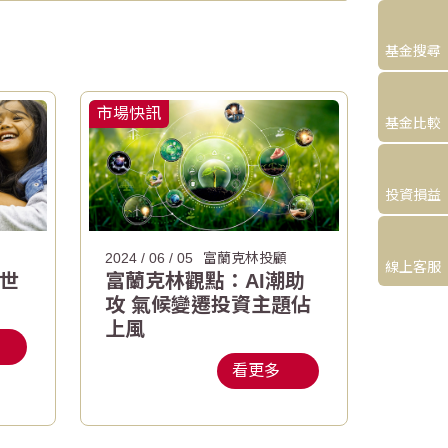
基金搜尋
市場快訊
基金比較
投資損益
2024 / 06 / 05
富蘭克林投顧
線上客服
與世
富蘭克林觀點：AI潮助
攻 氣候變遷投資主題佔
上風
看更多