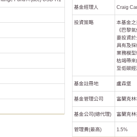
基金經理人
Craig Ca
-2
-2
投資策略
本基金之
-4
-4
《巴黎氣
要投資於
具有及採
業務模型
枯竭帶來
至低碳經
基金註冊地
盧森堡
基金管理公司
富蘭克林
基金公司(總代理)
富蘭克林
管理費(最高)
1.5