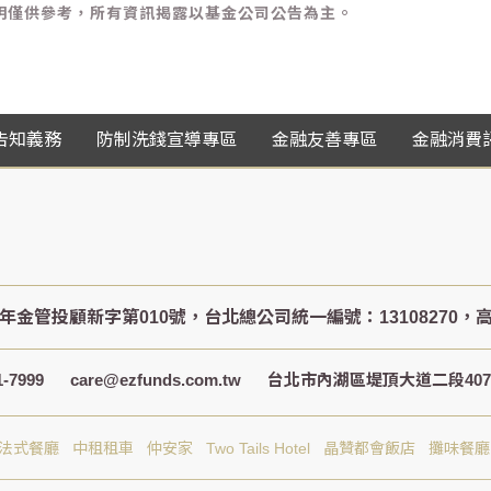
金說明僅供參考，所有資訊揭露以基金公司公告為主。
告知義務
防制洗錢宣導專區
金融友善專區
金融消費
-7999
care@ezfunds.com.tw
台北市內湖區堤頂大道二段407巷
S法式餐廳
中租租車
仲安家
Two Tails Hotel
晶贊都會飯店
攤味餐廳