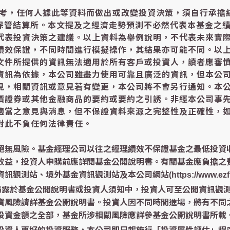
參考，任何人據此等資料而做出或改變投資決策，須自行承擔
中保管結算所。本文提及之經濟走勢預測不必然代表本基金之
代表投資決策之建議。以上資料為舉例說明，不代表未來實
績效保證，不同時間進行模擬操作，其結果亦可能不同。以
文件所提供的資訊無法適用於所有客戶或投資人，讀者應審
資訊為依據，本公司雖盡力使用可靠且廣泛的資訊，但本公
見，相關資訊或意見若有變更，本公司將不會另行通知。本
價證券或其他金融商品的要約或要約之引誘。非經本公司事
適當之意見與消息，但不保證資料來源之完整性及正確性，
對此不負任何法律責任。
絕無風險。基金經理公司以往之經理績效不保證基金之最低投資
收益，投資人申購前應詳閱基金公開說明書。有關基金應負擔之
、境外基金資訊觀測站及本公司網站(https://www.ezfund
已揭露於基金公開說明書或投資人須知中，投資人可至公開資訊觀
資風險請詳基金公開說明書。投資人因不同時間進場，將有不同
投資金額之全部，基金所涉相關風險應詳參基金公開說明書所載