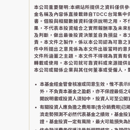
本公司重要聲明:本網站所提供之資料僅供
金名稱及內容係直接載錄自TDCC台灣集
書。個股與相關數據資料僅供說明之用，不
果，不代表本投資組合之實際報酬率及未來
及判斷，做出最後投資決策並自負損益。本
責。本文件之製作，係以本公司認為可靠之
件中所提出之意見係為本文件出版當時的意
文件所涵蓋之主題。本文件不得視為買賣有
轉載或使用。本公司就可靠資料或來源提供
本公司或關係企業與其任何董事或受僱人，
本基金經金管會核准或同意生效，惟不表示
外，不負責本基金之盈虧，亦不保證最低之
開說明書或投資人須知中，投資人可至公開資訊觀測站
有關投資人應負擔之費用率(含分銷費用)
濟走勢預測不必然代表基金之績效，基金投
證。基金投資一定有風險，最大可能損失為