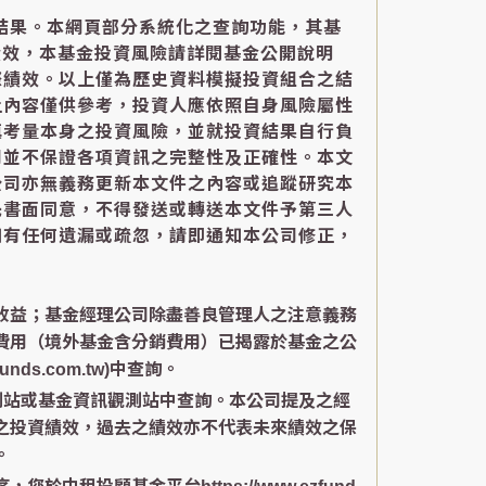
結果。本網頁部分系統化之查詢功能，其基
績效，本基金投資風險請詳閱基金公開說明
際績效。以上僅為歷史資料模擬投資組合之結
上內容僅供參考，投資人應依照自身風險屬性
慎考量本身之投資風險，並就投資結果自行負
司並不保證各項資訊之完整性及正確性。本文
公司亦無義務更新本文件之內容或追蹤研究本
先書面同意，不得發送或轉送本文件予第三人
如有任何遺漏或疏忽，請即通知本公司修正，
收益；基金經理公司除盡善良管理人之注意義務
費用（境外基金含分銷費用）已揭露於基金之公
s.com.tw)中查詢。
測站或基金資訊觀測站中查詢。本公司提及之經
之投資績效，過去之績效亦不代表未來績效之保
。