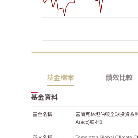
End of interactive chart.
Chart
Chart
2026/06/20
2026/06/20
2026/05/05
2026/05/05
2026/05/20
2026/05/20
2026/06/04
2026/06/04
Line chart with 66 data points.
Line chart with 66 data points.
The chart has 1 X axis displaying Time. Data
The chart has 1 X axis displaying Time. Data
基金檔案
績效比較
The chart has 1 Y axis displaying values. Dat
The chart has 1 Y axis displaying values. Dat
基金資料
基金名稱
富蘭克林坦伯頓全球投資系列
A(acc)股-H1
英文名稱
Templeton Global Climate 