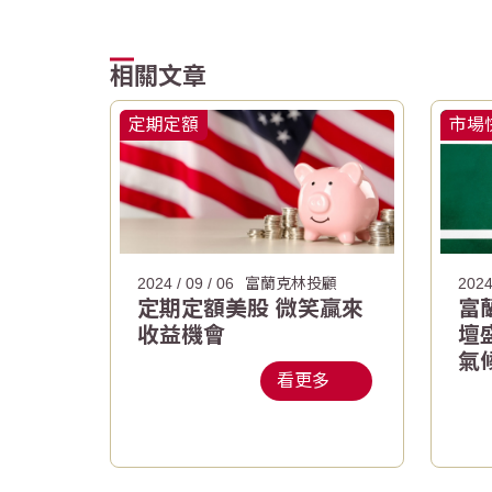
相關文章
定期定額
市場
2024 / 09 / 06
富蘭克林投顧
2024
定期定額美股 微笑贏來
富
收益機會
壇
氣
看更多