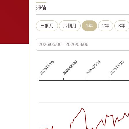
淨值
三個月
六個月
1年
2年
3年
Chart
2026/06/19
2026/06/04
2026/05/20
2026/05/05
Line chart with 66 data points.
The chart has 1 X axis displaying Time. Data
The chart has 1 Y axis displaying values. Dat