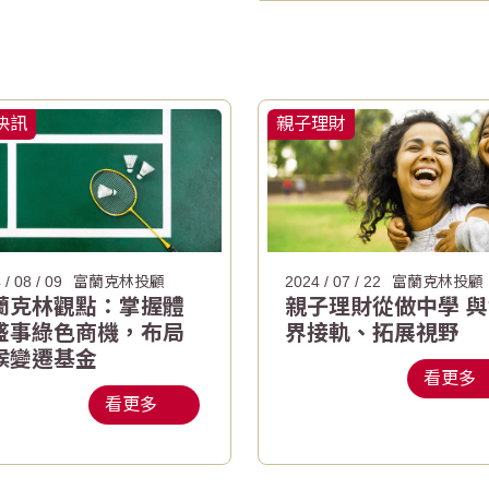
快訊
親子理財
 / 08 / 09
富蘭克林投顧
2024 / 07 / 22
富蘭克林投顧
蘭克林觀點：掌握體
親子理財從做中學 
盛事綠色商機，布局
界接軌、拓展視野
候變遷基金
看更多
看更多