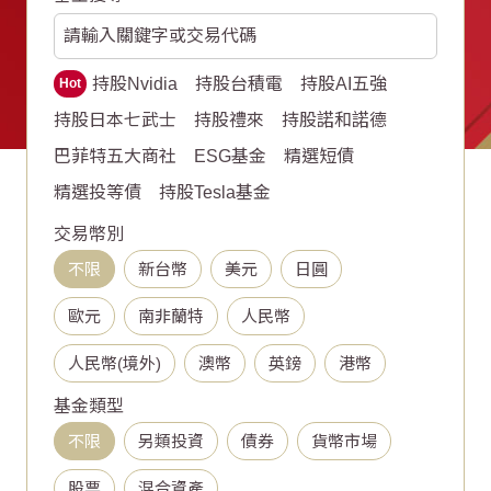
持股Nvidia
持股台積電
持股AI五強
Hot
持股日本七武士
持股禮來
持股諾和諾德
巴菲特五大商社
ESG基金
精選短債
精選投等債
持股Tesla基金
交易幣別
不限
新台幣
美元
日圓
歐元
南非蘭特
人民幣
人民幣(境外)
澳幣
英鎊
港幣
基金類型
不限
另類投資
債券
貨幣市場
股票
混合資產