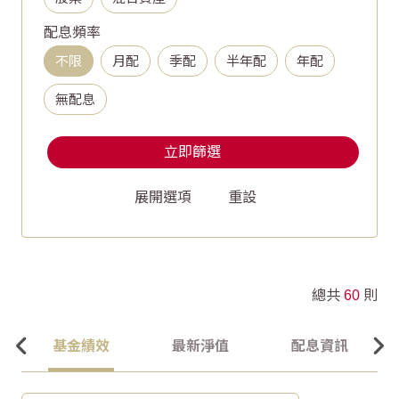
配息頻率
不限
月配
季配
半年配
年配
無配息
立即篩選
重設
總共
60
則
基金績效
最新淨值
配息資訊