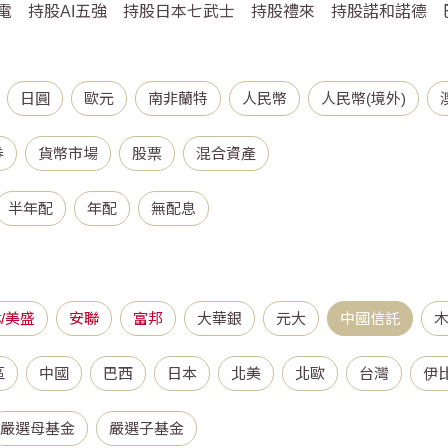
電
持股AI五強
持股日本七武士
持股禮來
持股諾和諾德
金
日圓
歐元
南非蘭特
人民幣
人民幣(境外)
券
貨幣市場
股票
混合資產
半年配
年配
無配息
/美盛
安聯
富邦
大華銀
元大
中國信託
區
中國
巴西
日本
北美
北歐
台灣
伊
嚴選母基金
嚴選子基金