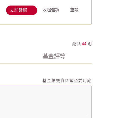
重設
立即篩選
總共
44
則
基金評等
基金績效資料截至前月底