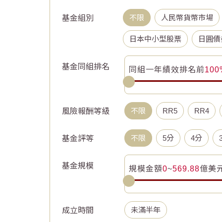
不限
人民幣貨幣市場
基金組別
日本中小型股票
日圓債
基金同組排名
同組一年績效排名前
100
不限
RR5
RR4
風險報酬等級
不限
5分
4分
基金評等
基金規模
規模金額
0
~
569.88
億
美
未滿半年
成立時間