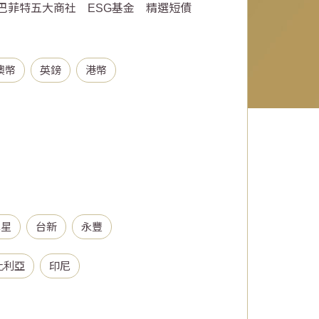
巴菲特五大商社
ESG基金
精選短債
澳幣
英鎊
港幣
木星
台新
永豐
比利亞
印尼