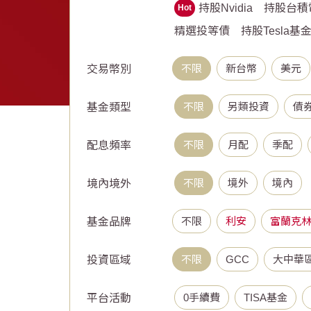
持股Nvidia
持股台積
Hot
精選投等債
持股Tesla基
不限
新台幣
美元
交易幣別
不限
另類投資
債
基金類型
不限
月配
季配
配息頻率
不限
境外
境內
境內境外
不限
利安
富蘭克林
基金品牌
不限
GCC
大中華
投資區域
0手續費
TISA基金
平台活動