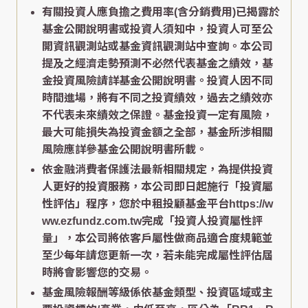
有關投資人應負擔之費用率(含分銷費用)已揭露於
基金公開說明書或投資人須知中，投資人可至公
開資訊觀測站或基金資訊觀測站中查詢。本公司
提及之經濟走勢預測不必然代表基金之績效，基
金投資風險請詳基金公開說明書。投資人因不同
時間進場，將有不同之投資績效，過去之績效亦
不代表未來績效之保證。基金投資一定有風險，
最大可能損失為投資金額之全部，基金所涉相關
風險應詳參基金公開說明書所載。
依金融消費者保護法最新相關規定，為提供投資
人更好的投資服務，本公司即日起施行「投資屬
性評估」程序，您於中租投顧基金平台https://w
ww.ezfundz.com.tw完成「投資人投資屬性評
量」，本公司將依客戶屬性做商品適合度規範並
至少每年請您更新一次，若未能完成屬性評估屆
時將會影響您的交易。
基金風險報酬等級係依基金類型、投資區域或主