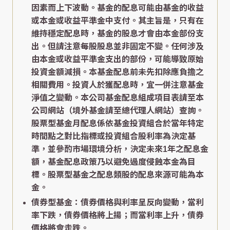
因素而上下波動。基金的配息可能由基金的收益
或本金或收益平準金中支付。其主旨是，只有在
維持穩定配息時，基金的股息才會由本金部份支
出。但請注意每股股息並非固定不變。任何涉及
由本金或收益平準金支出的部份，可能導致原始
投資金額減損。本基金配息前未先扣除應負擔之
相關費用。投資人於獲配息時，宜一併注意基金
淨值之變動。本公司基金配息組成項目表請至本
公司網站（境外基金請至總代理人網站）查詢。
股票型基金月配息係依基金投資組合於當年特定
時間點之對比指標或投資組合股利率為決定基
準，並參酌市場環境分析，決定未來1年之配息金
額，基金配息政策乃以避免過度侵蝕本金為目
標。股票型基金之配息類股的配息來源可能為本
金。
債券型基金：債券價格與利率呈反向變動，當利
率下跌，債券價格將上揚；而當利率上升，債券
價格將會走跌。