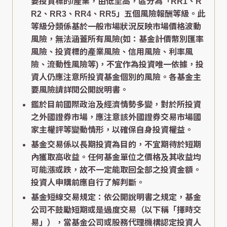
要投資標的/產業，由低至高，區分為「RR1、R
R2、RR3、RR4、RR5」五個風險報酬等級。此
等級分類係基於一般市場狀況反映市場價格波動
風險，無法涵蓋所有風險(如：基金計價幣別匯率
風險、投資標的產業風險、信用風險、利率風
險、流動性風險等)，不宜作為投資唯一依據，投
資人仍應注意所投資基金個別的風險。各基金主
要風險請詳閱公開說明書。
鑑於目前國際政治及經濟情勢多變，對於所投資
之外國證券市場，應注意該外國證券交易市場國
家主權評等變動情形，以確保自身投資權益。
基金交易係以長期投資為目的，不宜期待於短期
內獲取高收益。任何基金單位之價格及其收益均
可能漲或跌，故不一定能取回全部之投資金額。
投資人申購前應自行了解判斷。
基金短線交易規定：依公開說明書之規定，基金
公司不鼓勵短期或是過度交易（以下稱「擇時交
易」），當基金公司或股務代理機構認定投資人