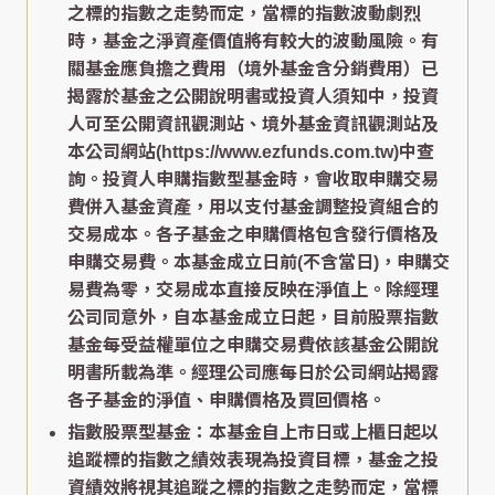
之標的指數之走勢而定，當標的指數波動劇烈
時，基金之淨資產價值將有較大的波動風險。有
關基金應負擔之費用（境外基金含分銷費用）已
揭露於基金之公開說明書或投資人須知中，投資
人可至公開資訊觀測站、境外基金資訊觀測站及
本公司網站(https://www.ezfunds.com.tw)中查
詢。投資人申購指數型基金時，會收取申購交易
費併入基金資產，用以支付基金調整投資組合的
交易成本。各子基金之申購價格包含發行價格及
申購交易費。本基金成立日前(不含當日)，申購交
易費為零，交易成本直接反映在淨值上。除經理
公司同意外，自本基金成立日起，目前股票指數
基金每受益權單位之申購交易費依該基金公開說
明書所載為準。經理公司應每日於公司網站揭露
各子基金的淨值、申購價格及買回價格。
指數股票型基金：本基金自上市日或上櫃日起以
追蹤標的指數之績效表現為投資目標，基金之投
資績效將視其追蹤之標的指數之走勢而定，當標