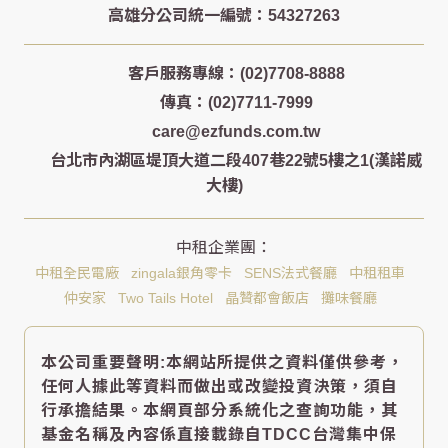
客戶服務專線：(02)7708-8888
傳真：(02)7711-7999
care@ezfunds.com.tw
台北市內湖區堤頂大道二段407巷22號5樓之1(漢諾威
大樓)
中租全民電廠
zingala銀角零卡
SENS法式餐廳
中租租車
仲安家
Two Tails Hotel
晶贊都會飯店
攤味餐廳
本公司重要聲明:本網站所提供之資料僅供參考，
任何人據此等資料而做出或改變投資決策，須自
行承擔結果。本網頁部分系統化之查詢功能，其
基金名稱及內容係直接載錄自TDCC台灣集中保