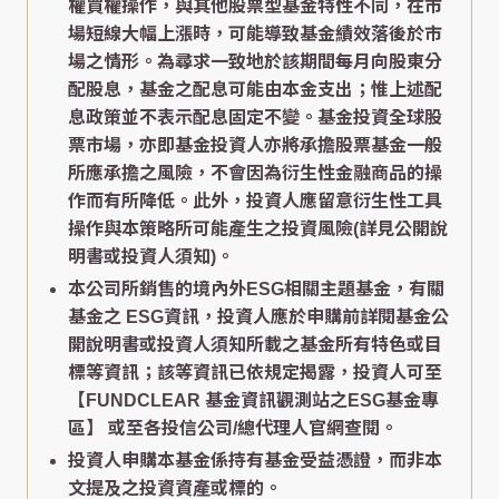
權買權操作，與其他股票型基金特性不同，在市
場短線大幅上漲時，可能導致基金績效落後於市
場之情形。為尋求一致地於該期間每月向股東分
配股息，基金之配息可能由本金支出；惟上述配
息政策並不表示配息固定不變。基金投資全球股
票市場，亦即基金投資人亦將承擔股票基金一般
所應承擔之風險，不會因為衍生性金融商品的操
作而有所降低。此外，投資人應留意衍生性工具
操作與本策略所可能產生之投資風險(詳見公開說
明書或投資人須知)。
本公司所銷售的境內外ESG相關主題基金，有關
基金之 ESG資訊，投資人應於申購前詳閱基金公
開說明書或投資人須知所載之基金所有特色或目
標等資訊；該等資訊已依規定揭露，投資人可至
【FUNDCLEAR 基金資訊觀測站之ESG基金專
區】
或至各投信公司/總代理人官網查閱。
投資人申購本基金係持有基金受益憑證，而非本
文提及之投資資產或標的。