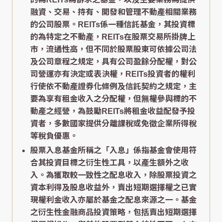
融資、交易、持有、開發和管理不動產相關業務
的公司股票。REITs係一種信託基金，其投資標
的為特定之不動產，REITs在股票交易所掛牌上
市，流通性高，但不同於股票股東可依據公司法
及公司章程之規定，具有公司盈餘分配權，對公
司營運亦有決定或表決權，REITs投資者的權利
行使依不動產證券化條例及信託契約之規定，主
要為享有租金收入之分配權，但無權參與標的不
動產之經營，為鼓勵REITs將租金收益配發予投
資者，多數國家提供分離課稅或免徵企業所得稅
等稅負優惠。
股票入息基金所稱之「入息」係指基金會使用符
合其投資目標之衍生性工具，以產生額外之收
入。為獲取較一致性之配息收入，除股票投資之
資本利得及股息收益外，賣出短期選擇權之已實
現權利金收入亦屬於基金之配息來源之一。基金
之衍生性金融商品投資策略，包括賣出短期選擇