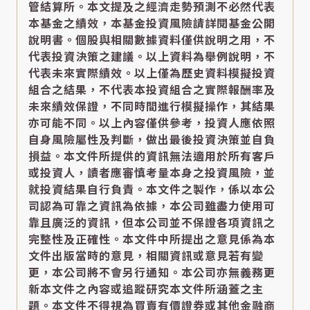
管結算所。本文提及之經濟走勢預測不必然代表
本基金之績效，本基金投資風險請詳閱基金公開
說明書。個股與相關數據資料僅供說明之用，不
代表投資決策之建議。以上資料為舉例說明，不
代表未來實際績效。以上僅為歷史資料模擬投資
組合之結果，不代表本投資組合之實際報酬率及
未來績效保證，不同時間進行模擬操作，其結果
亦可能不同。以上內容僅供參考，投資人應依照
自身風險屬性及判斷，做出最後投資決策並自負
損益。本文件所提供的資訊無法適用於所有客戶
或投資人，讀者應審慎考量本身之投資風險，並
就投資結果自行負責。本文件之製作，係以本公
司認為可靠之資訊為依據，本公司雖盡力使用可
靠且廣泛的資訊，但本公司並不保證各項資訊之
完整性及正確性。本文件中所提出之意見係為本
文件出版當時的意見，相關資訊或意見若有變
更，本公司將不會另行通知。本公司亦無義務更
新本文件之內容或追蹤研究本文件所涵蓋之主
題。本文件不得視為買賣有價證券或其他金融商