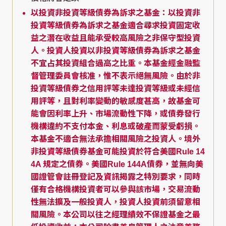
以投資非投資等級債券為訴求之基金：以投資非
投資等級債券為訴求之基金適合尋求投資固定收
益之潛在收益且能承受較高風險之非保守型投資
人。投資人投資以非投資等級債券為訴求之基金
不宜占其投資組合過高之比重。本基金經金融監
督管理委員會核准，惟不表示絕無風險。由於非
投資等級債券之信用評等未達投資等級或未經信
用評等，且對利率變動的敏感度甚高，故基金可
能會因利率上升、市場流動性下降，或債券發行
機構違約不支付本金、利息或破產而蒙受虧損。
本基金不適合無法承擔相關風險之投資人。境外
非投資等級債券基金可能投資於符合美國Rule 14
4A 規定之債券。美國Rule 144A債券，並無向美
國證管會註冊登記及資訊揭露之特別要求，同時
僅有合格機構投資者可以參與該市場，交易流動
性無法擴及一般投資人，投資人投資前須留意相
關風險。本公司以往之經理績效不保證基金之最