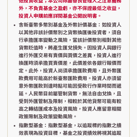
低投資收益；本公司除盡善良管理人之注意義務
外，不負責基金之盈虧，亦不保證最低之收益，
投資人申購前應詳閱基金公開說明書。
含新臺幣多幣別基金及外幣計價基金：如投資人
以其他非該計價幣別之貨幣換匯後投資者，須自
行承擔匯率變動之風險，當該計價幣別相對其他
貨幣貶值時，將產生匯兌損失。因投資人與銀行
進行外匯交易有賣價與買價之差異，投資人進行
換匯時須承擔買賣價差，此價差依各銀行報價而
定。此外，投資人尚須承擔匯款費用，且外幣匯
款費用可能高於新臺幣匯款費用。投資人亦須留
意外幣匯款到達時點可能因受款行作業時間而遞
延。人民幣目前屬管制貨幣，無法自由兌換，且
受到外匯管制及限制，相較於其他貨幣可能有較
高之轉結匯成本及投資風險，投資人應留意相關
政策限制及政策變動風險。
指數型基金：指數型基金，以追蹤標的指數之績
效表現為投資目標，基金之投資績效將視其追蹤