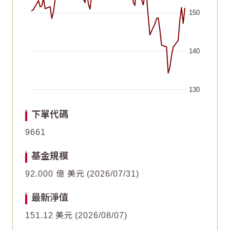
150
140
130
End of interactive chart.
Chart
Chart
2026/06/21
2026/06/21
2026/05/21
2026/05/21
2026/07/06
2026/07/06
2026/06/05
2026/06/05
2026/05/06
2026/05/06
2026/07/21
2026/07/21
下單代碼
Line chart with 64 data points.
Line chart with 64 data points.
9661
15
15
The chart has 1 X axis displaying Time. Data ranges fr
The chart has 1 X axis displaying Time. Data ranges fr
基金規模
The chart has 1 Y axis displaying values. Data ranges f
The chart has 1 Y axis displaying values. Data ranges f
10
10
92.000 億 美元
2026/07/31
5
5
最新淨值
151.12
美元
2026/08/07
0
0