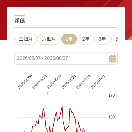
淨值
三個月
六個月
1年
2年
3年
5年
Chart
2026/06/21
2026/07/06
2026/07/21
2026/05/06
2026/05/21
2026/06/05
Line chart with 67 data points.
170
The chart has 1 X axis displaying Time. Data ranges fr
The chart has 1 Y axis displaying values. Data ranges f
160