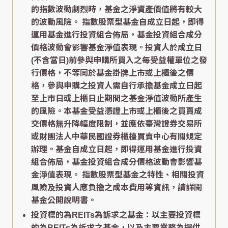
的指數波動劇烈時，基金之淨資產價值將有較大
的波動風險。 指數股票型基金自成立日起，即得
運用基金進行投資組合佈局，基金投資組合成分
價格波動會影響基金淨值表現。投資人於成立日
(不含當日)前參與申購所買入之每受益權單位之發
行價格，不等同於基金掛牌上市或上櫃後之價
格，參與申購之投資人需自行承擔基金成立日起
至上市日或上櫃日止期間之基金淨值波動所產生
的風險。本基金受益憑證上市或上櫃後之買賣成
交價格無升降幅度限制，並應依臺灣證券交易所
或財團法人中華民國證券櫃檯買賣中心有關規定
辦理。基金自成立日起，即得運用基金進行投資
組合佈局，基金投資組合成分價格波動會影響基
金淨值表現。 指數股票型基金之特性、相關投資
風險及投資人應負擔之成本費用等資訊，請詳閱
基金公開說明書。
投資標的為REITs為訴求之基金：以主要投資標
的為REITs為訴求之基金，以及主要業務為提供