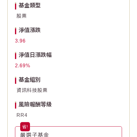
基金類型
-5
-5
股票
-10
-10
淨值漲跌
-15
-15
3.96
End of interactive chart.
End of interactive chart.
淨值日漲跌幅
2.69
基金組別
資訊科技股票
風險報酬等級
RR4
嚴選子基金