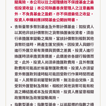
關風險。本公司以往之經理績效不保證基金之最
低投資收益；本公司除盡善良管理人之注意義務
外，不負責基金之盈虧，亦不保證最低之收益，
投資人申購前應詳閱基金公開說明書。
含新臺幣多幣別基金及外幣計價基金：如投資人
以其他非該計價幣別之貨幣換匯後投資者，須自
行承擔匯率變動之風險，當該計價幣別相對其他
貨幣貶值時，將產生匯兌損失。因投資人與銀行
進行外匯交易有賣價與買價之差異，投資人進行
換匯時須承擔買賣價差，此價差依各銀行報價而
定。此外，投資人尚須承擔匯款費用，且外幣匯
款費用可能高於新臺幣匯款費用。投資人亦須留
意外幣匯款到達時點可能因受款行作業時間而遞
延。人民幣目前屬管制貨幣，無法自由兌換，且
受到外匯管制及限制，相較於其他貨幣可能有較
高之轉結匯成本及投資風險，投資人應留意相關
政策限制及政策變動風險。
指數型基金：指數型基金，以追蹤標的指數之績