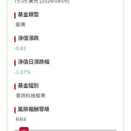
75.05
美元
2026/08/05
5
5
基金類型
股票
0
0
淨值漲跌
-5
-5
-0.81
End of interactive chart.
End of interactive chart.
淨值日漲跌幅
-1.07
基金組別
資訊科技股票
風險報酬等級
RR4