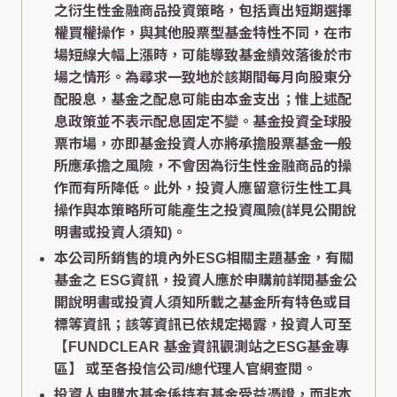
之衍生性金融商品投資策略，包括賣出短期選擇
權買權操作，與其他股票型基金特性不同，在市
場短線大幅上漲時，可能導致基金績效落後於市
場之情形。為尋求一致地於該期間每月向股東分
配股息，基金之配息可能由本金支出；惟上述配
息政策並不表示配息固定不變。基金投資全球股
票市場，亦即基金投資人亦將承擔股票基金一般
所應承擔之風險，不會因為衍生性金融商品的操
作而有所降低。此外，投資人應留意衍生性工具
操作與本策略所可能產生之投資風險(詳見公開說
明書或投資人須知)。
本公司所銷售的境內外ESG相關主題基金，有關
基金之 ESG資訊，投資人應於申購前詳閱基金公
開說明書或投資人須知所載之基金所有特色或目
標等資訊；該等資訊已依規定揭露，投資人可至
【FUNDCLEAR 基金資訊觀測站之ESG基金專
區】
或至各投信公司/總代理人官網查閱。
投資人申購本基金係持有基金受益憑證，而非本