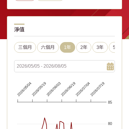
淨值
三個月
六個月
1年
2年
3年
5年
Chart
2026/06/19
2026/05/04
2026/07/04
2026/05/19
2026/07/19
2026/06/03
Line chart with 67 data points.
85
The chart has 1 X axis displaying Time. Data ranges fr
The chart has 1 Y axis displaying values. Data ranges fr
80