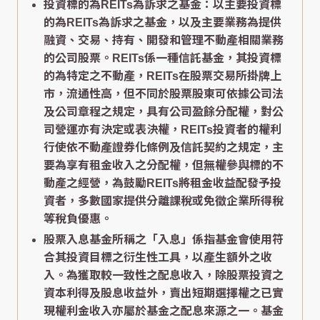
投資標的為REITs為訴求之基金：以主要投資標
的為REITs為訴求之基金，以及主要業務為提供
融資、交易、持有、開發和管理不動產相關業務
的公司股票。REITs係一種信託基金，其投資標
的為特定之不動產，REITs在股票交易所掛牌上
市，流通性高，但不同於股票股東可依據公司法
及公司章程之規定，具有公司盈餘分配權，對公
司營運亦有決定或表決權，REITs投資者的權利
行使依不動產證券化條例及信託契約之規定，主
要為享有租金收入之分配權，但無權參與標的不
動產之經營，為鼓勵REITs將租金收益配發予投
資者，多數國家提供分離課稅或免徵企業所得稅
等稅負優惠。
股票入息基金所稱之「入息」係指基金會使用符
合其投資目標之衍生性工具，以產生額外之收
入。為獲取較一致性之配息收入，除股票投資之
資本利得及股息收益外，賣出短期選擇權之已實
現權利金收入亦屬於基金之配息來源之一。基金