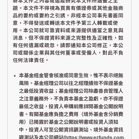
新本文件之內容或追蹤研究本文件所涵蓋之主
題。本文件不得視為買賣有價證券或其他金融商
品的要約或要約之引誘。非經本公司事先書面同
意，不得發送或轉送本文件予第三人轉載或使
用。本公司就可靠資料或來源提供適當之意見與
消息，但不保證資料來源之完整性及正確性，如
有任何遺漏或疏忽，請即通知本公司修正，本公
司或關係企業與其任何董事或受僱人，對此不負
任何法律責任。
本基金經金管會核准或同意生效，惟不表示絕無
風險。基金經理公司以往之經理績效不保證基金
之最低投資收益；基金經理公司除盡善良管理人
之注意義務外，不負責本基金之盈虧，亦不保證
最低之收益，投資人申購前應詳閱基金公開說明
書。有關基金應負擔之費用（境外基金含分銷費
用）已揭露於基金之公開說明書或投資人須知
中，投資人可至公開資訊觀測站、境外基金資訊
觀測站及本公司網站(https://www.ezfunds.com.