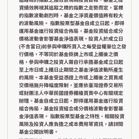
追蹤標的指數之績效表現為投資目標，基金之投
資績效將視其追蹤之標的指數之走勢而定，當標
的指數波動劇烈時，基金之淨資產價值將有較大
的波動風險。 指數股票型基金自成立日起，即得
運用基金進行投資組合佈局，基金投資組合成分
價格波動會影響基金淨值表現。投資人於成立日
(不含當日)前參與申購所買入之每受益權單位之發
行價格，不等同於基金掛牌上市或上櫃後之價
格，參與申購之投資人需自行承擔基金成立日起
至上市日或上櫃日止期間之基金淨值波動所產生
的風險。本基金受益憑證上市或上櫃後之買賣成
交價格無升降幅度限制，並應依臺灣證券交易所
或財團法人中華民國證券櫃檯買賣中心有關規定
辦理。基金自成立日起，即得運用基金進行投資
組合佈局，基金投資組合成分價格波動會影響基
金淨值表現。 指數股票型基金之特性、相關投資
風險及投資人應負擔之成本費用等資訊，請詳閱
基金公開說明書。