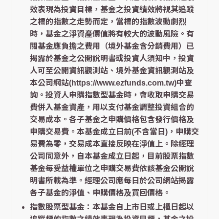
效表現為投資目標，基金之投資績效將視其追蹤
之標的指數之走勢而定，當標的指數波動劇烈
時，基金之淨資產價值將有較大的波動風險。有
關基金應負擔之費用（境外基金含分銷費用）已
揭露於基金之公開說明書或投資人須知中，投資
人可至公開資訊觀測站、境外基金資訊觀測站及
本公司網站(https://www.ezfunds.com.tw)中查
詢。投資人申購指數型基金時，會收取申購交易
費併入基金資產，用以支付基金調整投資組合的
交易成本。各子基金之申購價格包含發行價格及
申購交易費。本基金成立日前(不含當日)，申購交
易費為零，交易成本直接反映在淨值上。除經理
公司同意外，自本基金成立日起，目前股票指數
基金每受益權單位之申購交易費依該基金公開說
明書所載為準。經理公司應每日於公司網站揭露
各子基金的淨值、申購價格及買回價格。
指數股票型基金：本基金自上市日或上櫃日起以