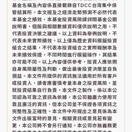
基金名稱及內容係直接載錄自TDCC台灣集中保
管結算所。本文提及之經濟走勢預測不必然代表
本基金之績效，本基金投資風險請詳閱基金公開
說明書。個股與相關數據資料僅供說明之用，不
代表投資決策之建議。以上資料為舉例說明，不
代表未來實際績效。以上僅為歷史資料模擬投資
組合之結果，不代表本投資組合之實際報酬率及
未來績效保證，不同時間進行模擬操作，其結果
亦可能不同。以上內容僅供參考，投資人應依照
自身風險屬性及判斷，做出最後投資決策並自負
損益。本文件所提供的資訊無法適用於所有客戶
或投資人，讀者應審慎考量本身之投資風險，並
就投資結果自行負責。本文件之製作，係以本公
司認為可靠之資訊為依據，本公司雖盡力使用可
靠且廣泛的資訊，但本公司並不保證各項資訊之
完整性及正確性。本文件中所提出之意見係為本
文件出版當時的意見，相關資訊或意見若有變
更，本公司將不會另行通知。本公司亦無義務更