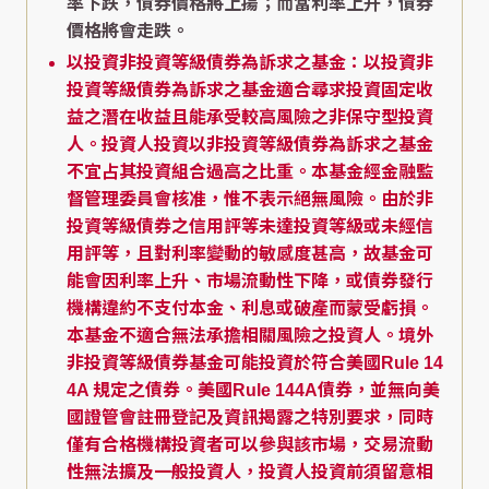
率下跌，債券價格將上揚；而當利率上升，債券
價格將會走跌。
以投資非投資等級債券為訴求之基金：以投資非
投資等級債券為訴求之基金適合尋求投資固定收
益之潛在收益且能承受較高風險之非保守型投資
人。投資人投資以非投資等級債券為訴求之基金
不宜占其投資組合過高之比重。本基金經金融監
督管理委員會核准，惟不表示絕無風險。由於非
投資等級債券之信用評等未達投資等級或未經信
用評等，且對利率變動的敏感度甚高，故基金可
能會因利率上升、市場流動性下降，或債券發行
機構違約不支付本金、利息或破產而蒙受虧損。
本基金不適合無法承擔相關風險之投資人。境外
非投資等級債券基金可能投資於符合美國Rule 14
4A 規定之債券。美國Rule 144A債券，並無向美
國證管會註冊登記及資訊揭露之特別要求，同時
僅有合格機構投資者可以參與該市場，交易流動
性無法擴及一般投資人，投資人投資前須留意相