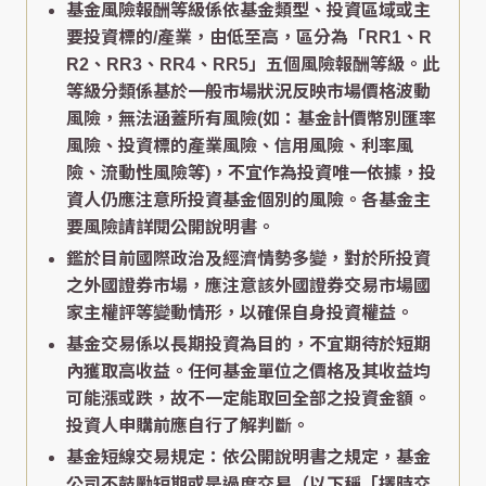
基金風險報酬等級係依基金類型、投資區域或主
要投資標的/產業，由低至高，區分為「RR1、R
R2、RR3、RR4、RR5」五個風險報酬等級。此
等級分類係基於一般市場狀況反映市場價格波動
風險，無法涵蓋所有風險(如：基金計價幣別匯率
風險、投資標的產業風險、信用風險、利率風
險、流動性風險等)，不宜作為投資唯一依據，投
資人仍應注意所投資基金個別的風險。各基金主
要風險請詳閱公開說明書。
鑑於目前國際政治及經濟情勢多變，對於所投資
之外國證券市場，應注意該外國證券交易市場國
家主權評等變動情形，以確保自身投資權益。
基金交易係以長期投資為目的，不宜期待於短期
內獲取高收益。任何基金單位之價格及其收益均
可能漲或跌，故不一定能取回全部之投資金額。
投資人申購前應自行了解判斷。
基金短線交易規定：依公開說明書之規定，基金
公司不鼓勵短期或是過度交易（以下稱「擇時交