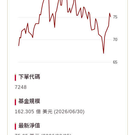
75
70
65
End of interactive chart.
Chart
Chart
2026/06/19
2026/06/19
2026/05/04
2026/05/04
2026/07/04
2026/07/04
2026/05/19
2026/05/19
2026/07/19
2026/07/19
2026/06/03
2026/06/03
下單代碼
Line chart with 64 data points.
Line chart with 64 data points.
7248
20
20
The chart has 1 X axis displaying Time. Data ranges fr
The chart has 1 X axis displaying Time. Data ranges fr
基金規模
The chart has 1 Y axis displaying values. Data ranges f
The chart has 1 Y axis displaying values. Data ranges f
15
15
162.305 億 美元
2026/06/30
最新淨值
10
10