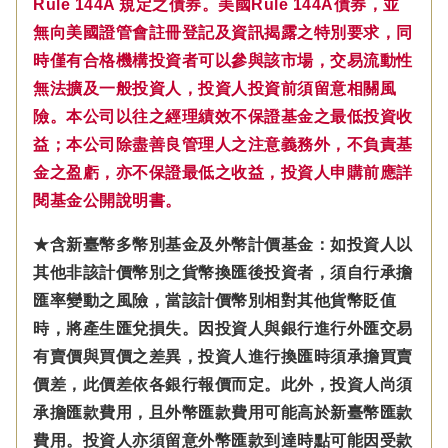
Rule 144A 規定之債券。美國Rule 144A債券，並
無向美國證管會註冊登記及資訊揭露之特別要求，同
時僅有合格機構投資者可以參與該市場，交易流動性
無法擴及一般投資人，投資人投資前須留意相關風
險。本公司以往之經理績效不保證基金之最低投資收
益；本公司除盡善良管理人之注意義務外，不負責基
金之盈虧，亦不保證最低之收益，投資人申購前應詳
閱基金公開說明書。
★含新臺幣多幣別基金及外幣計價基金：如投資人以
其他非該計價幣別之貨幣換匯後投資者，須自行承擔
匯率變動之風險，當該計價幣別相對其他貨幣貶值
時，將產生匯兌損失。因投資人與銀行進行外匯交易
有賣價與買價之差異，投資人進行換匯時須承擔買賣
價差，此價差依各銀行報價而定。此外，投資人尚須
承擔匯款費用，且外幣匯款費用可能高於新臺幣匯款
費用。投資人亦須留意外幣匯款到達時點可能因受款