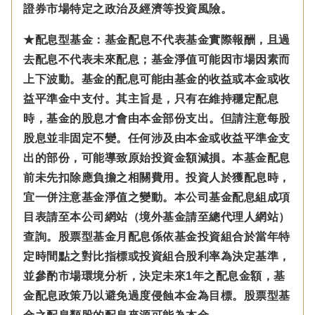
證券市場特定之政治及經濟等投資風險。
★配息型基金：基金配息不代表基金實際報酬，且過
去配息不代表未來配息；基金淨值可能因市場因素而
上下波動。基金的配息可能由基金的收益或本金或收
益平準金中支付。
其主旨是，只有在維持穩定配息
時，基金的股息才會由本金部份支出。但請注意每股
股息並非固定不變。
任何涉及由本金
或收益平準金
支
出的部份，可能導致原始投資金額減損。本基金配息
前未先扣除應負擔之相關費用。投資人於獲配息時，
宜一併注意基金淨值之變動。本公司基金配息組成項
目表請至本公司網站（境外基金請至總代理人網站）
查詢。股票型基金月配息係依基金投資組合於當年特
定時間點之對比指標或投資組合股利率為決定基準，
並參酌市場環境分析，決定未來1年之配息金額，基
金配息政策乃以避免過度侵蝕本金為目標。股票型基