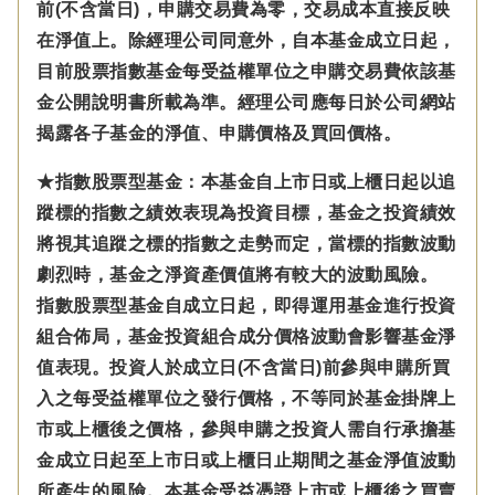
前(不含當日)，申購交易費為零，交易成本直接反映
在淨值上。除經理公司同意外，自本基金成立日起，
目前股票指數基金每受益權單位之申購交易費依該基
金公開說明書所載為準。經理公司應每日於公司網站
揭露各子基金的淨值、申購價格及買回價格。
★指數股票型基金：本基金自上市日或上櫃日起以追
蹤標的指數之績效表現為投資目標，基金之投資績效
將視其追蹤之標的指數之走勢而定，當標的指數波動
劇烈時，基金之淨資產價值將有較大的波動風險。
指數股票型基金自成立日起，即得運用基金進行投資
組合佈局，基金投資組合成分價格波動會影響基金淨
值表現。投資人於成立日(不含當日)前參與申購所買
入之每受益權單位之發行價格，不等同於基金掛牌上
市或上櫃後之價格，參與申購之投資人需自行承擔基
金成立日起至上市日或上櫃日止期間之基金淨值波動
所產生的風險。本基金受益憑證上市或上櫃後之買賣