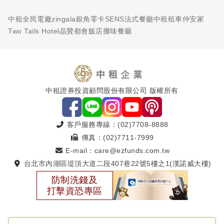
中租全民電廠
zingala銀角零卡
SENS法式餐廳
中租租車
仲安家
Two Tails Hotel
晶贊都會飯店
攤味餐廳
中租證券投資顧問股份有限公司 版權所有
客戶服務專線：(02)7708-8888
傳真：(02)7711-7999
E-mail：care@ezfunds.com.tw
台北市內湖區堤頂大道二段407巷22號5樓之1(漢諾威大樓)
防制洗錢及
打擊資恐專區