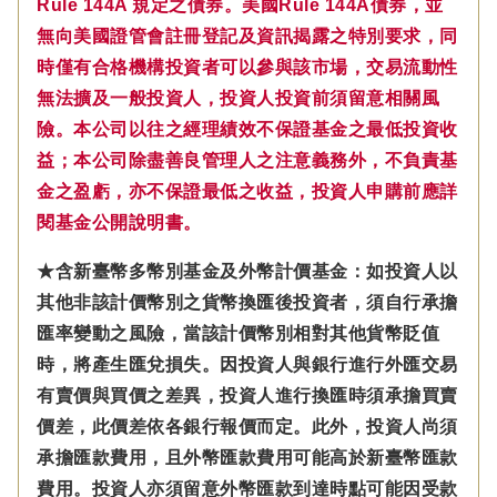
Rule 144A 規定之債券。美國Rule 144A債券，並
無向美國證管會註冊登記及資訊揭露之特別要求，同
時僅有合格機構投資者可以參與該市場，交易流動性
無法擴及一般投資人，投資人投資前須留意相關風
險。本公司以往之經理績效不保證基金之最低投資收
益；本公司除盡善良管理人之注意義務外，不負責基
金之盈虧，亦不保證最低之收益，投資人申購前應詳
閱基金公開說明書。
★含新臺幣多幣別基金及外幣計價基金：如投資人以
其他非該計價幣別之貨幣換匯後投資者，須自行承擔
匯率變動之風險，當該計價幣別相對其他貨幣貶值
時，將產生匯兌損失。因投資人與銀行進行外匯交易
有賣價與買價之差異，投資人進行換匯時須承擔買賣
價差，此價差依各銀行報價而定。此外，投資人尚須
承擔匯款費用，且外幣匯款費用可能高於新臺幣匯款
費用。投資人亦須留意外幣匯款到達時點可能因受款