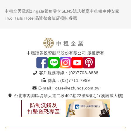
中租全民電廠
zingala銀角零卡
SENS法式餐廳
中租租車
仲安家
Two Tails Hotel
晶贊都會飯店
攤味餐廳
中租證券投資顧問股份有限公司 版權所有
客戶服務專線：(02)7708-8888
傳真：(02)7711-7999
E-mail：care@ezfunds.com.tw
台北市內湖區堤頂大道二段407巷22號5樓之1(漢諾威大樓)
防制洗錢及
打擊資恐專區