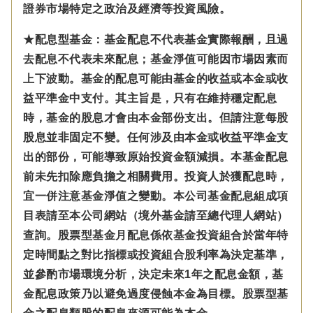
證券市場特定之政治及經濟等投資風險。
★配息型基金：基金配息不代表基金實際報酬，且過
去配息不代表未來配息；基金淨值可能因市場因素而
上下波動。基金的配息可能由基金的收益或本金或收
益平準金中支付。
其主旨是，只有在維持穩定配息
時，基金的股息才會由本金部份支出。但請注意每股
股息並非固定不變。
任何涉及由本金
或收益平準金
支
出的部份，可能導致原始投資金額減損。本基金配息
前未先扣除應負擔之相關費用。投資人於獲配息時，
宜一併注意基金淨值之變動。本公司基金配息組成項
目表請至本公司網站（境外基金請至總代理人網站）
查詢。股票型基金月配息係依基金投資組合於當年特
定時間點之對比指標或投資組合股利率為決定基準，
並參酌市場環境分析，決定未來1年之配息金額，基
金配息政策乃以避免過度侵蝕本金為目標。股票型基