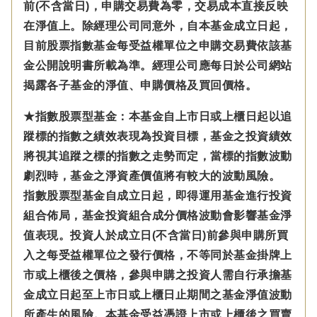
前(不含當日)，申購交易費為零，交易成本直接反映
在淨值上。除經理公司同意外，自本基金成立日起，
目前股票指數基金每受益權單位之申購交易費依該基
金公開說明書所載為準。經理公司應每日於公司網站
揭露各子基金的淨值、申購價格及買回價格。
★指數股票型基金：本基金自上市日或上櫃日起以追
蹤標的指數之績效表現為投資目標，基金之投資績效
將視其追蹤之標的指數之走勢而定，當標的指數波動
劇烈時，基金之淨資產價值將有較大的波動風險。
指數股票型基金自成立日起，即得運用基金進行投資
組合佈局，基金投資組合成分價格波動會影響基金淨
值表現。投資人於成立日(不含當日)前參與申購所買
入之每受益權單位之發行價格，不等同於基金掛牌上
市或上櫃後之價格，參與申購之投資人需自行承擔基
金成立日起至上市日或上櫃日止期間之基金淨值波動
所產生的風險。本基金受益憑證上市或上櫃後之買賣