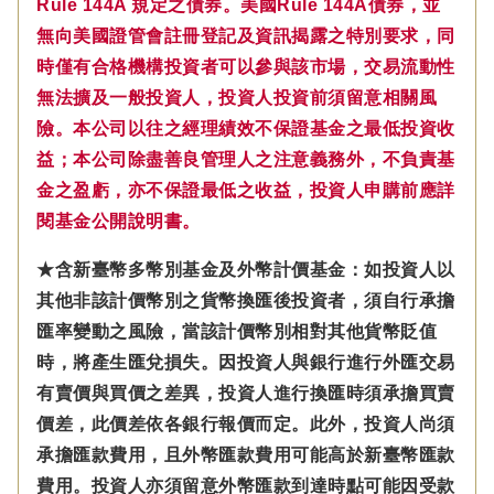
Rule 144A 規定之債券。美國Rule 144A債券，並
無向美國證管會註冊登記及資訊揭露之特別要求，同
時僅有合格機構投資者可以參與該市場，交易流動性
無法擴及一般投資人，投資人投資前須留意相關風
險。本公司以往之經理績效不保證基金之最低投資收
益；本公司除盡善良管理人之注意義務外，不負責基
金之盈虧，亦不保證最低之收益，投資人申購前應詳
閱基金公開說明書。
★含新臺幣多幣別基金及外幣計價基金：如投資人以
其他非該計價幣別之貨幣換匯後投資者，須自行承擔
匯率變動之風險，當該計價幣別相對其他貨幣貶值
時，將產生匯兌損失。因投資人與銀行進行外匯交易
有賣價與買價之差異，投資人進行換匯時須承擔買賣
價差，此價差依各銀行報價而定。此外，投資人尚須
承擔匯款費用，且外幣匯款費用可能高於新臺幣匯款
費用。投資人亦須留意外幣匯款到達時點可能因受款