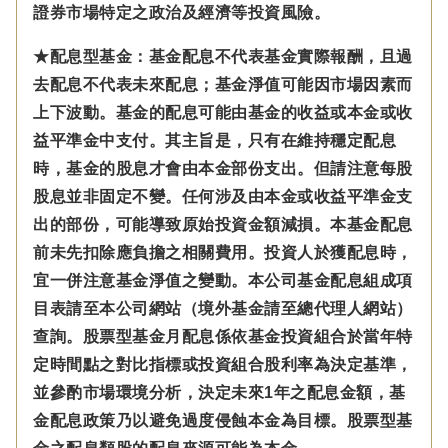
證券市場特定之政治及經濟等投資風險。
★配息型基金：基金配息不代表基金實際報酬，且過
去配息不代表未來配息；基金淨值可能因市場因素而
上下波動。基金的配息可能由基金的收益或本金或收
益平準金中支付。
其主旨是，只有在維持穩定配息
時，基金的股息才會由本金部份支出。但請注意每股
股息並非固定不變。
任何涉及由本金
或收益平準金
支
出的部份，可能導致原始投資金額減損。本基金配息
前未先扣除應負擔之相關費用。投資人於獲配息時，
宜一併注意基金淨值之變動。本公司基金配息組成項
目表請至本公司網站（境外基金請至總代理人網站）
查詢。股票型基金月配息係依基金投資組合於當年特
定時間點之對比指標或投資組合股利率為決定基準，
並參酌市場環境分析，決定未來1年之配息金額，基
金配息政策乃以避免過度侵蝕本金為目標。股票型基