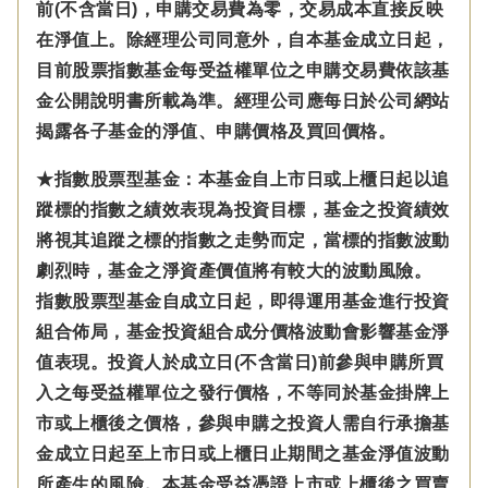
前(不含當日)，申購交易費為零，交易成本直接反映
在淨值上。除經理公司同意外，自本基金成立日起，
目前股票指數基金每受益權單位之申購交易費依該基
金公開說明書所載為準。經理公司應每日於公司網站
揭露各子基金的淨值、申購價格及買回價格。
★指數股票型基金：本基金自上市日或上櫃日起以追
蹤標的指數之績效表現為投資目標，基金之投資績效
將視其追蹤之標的指數之走勢而定，當標的指數波動
劇烈時，基金之淨資產價值將有較大的波動風險。
指數股票型基金自成立日起，即得運用基金進行投資
組合佈局，基金投資組合成分價格波動會影響基金淨
值表現。投資人於成立日(不含當日)前參與申購所買
入之每受益權單位之發行價格，不等同於基金掛牌上
市或上櫃後之價格，參與申購之投資人需自行承擔基
金成立日起至上市日或上櫃日止期間之基金淨值波動
所產生的風險。本基金受益憑證上市或上櫃後之買賣