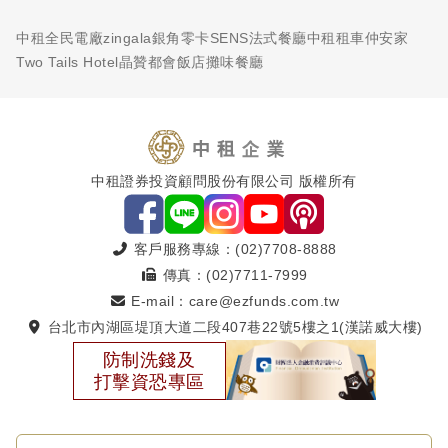
中租全民電廠
zingala銀角零卡
SENS法式餐廳
中租租車
仲安家
Two Tails Hotel
晶贊都會飯店
攤味餐廳
中租證券投資顧問股份有限公司 版權所有
客戶服務專線：(02)7708-8888
傳真：(02)7711-7999
E-mail：care@ezfunds.com.tw
台北市內湖區堤頂大道二段407巷22號5樓之1(漢諾威大樓)
防制洗錢及
打擊資恐專區