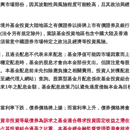
新興市場部份，因其波動性與風險程度可能較高，且其政治與經
，
境外基金投資大陸地區之有價證券以掛牌上市有價證券及銀行
(法令另有規定除外)，
當該基金投資地區包含中國大陸及香港
亦須留意中國證券市場特定之政治及經濟等投資風險。
酬，且過去配息不代表未來配息；基金淨值可能因市場因素而上
持穩定配息時，基金的股息才會由本金部份支出。但請注意每股
損。本基金配息前未先扣除應負擔之相關費用。投資人於獲配息
請至總代理人網站）查詢。股票型基金月配息係依基金投資組合
來1年之配息金額，基金配息政策乃以避免過度侵蝕本金為目
，當利率下跌，債券價格將上揚；而當利率上升，債券價格將會
投資非投資等級債券為訴求之基金適合尋求投資固定收益之潛在
宜占其投資組合過高之比重。本基金經金融監督管理委員會核准