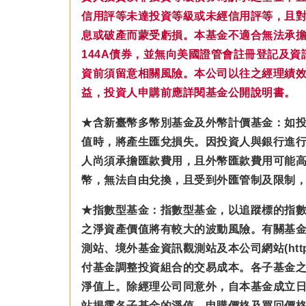
信用評等未達投資等級或未經信用評等，且
息或破產而蒙受虧損。本基金不適合無法承擔相
144A債券，並無向美國證管會註冊登記及
資前須留意相關風險。本公司以往之經理績
益，投資人申購前應詳閱基金公開說明書。
★含新臺幣多幣別基金及外幣計價基金：如
值時，將產生匯兌損失。因投資人與銀行進
人尚須承擔匯款費用，且外幣匯款費用可能
幣，無法自由兌換，且受到外匯管制及限制
★指數型基金：指數型基金，以追蹤標的指
之淨資產價值將有較大的波動風險。有關基
測站、境外基金資訊觀測站及本公司網站(https
付基金調整投資組合的交易成本。各子基金之
淨值上。除經理公司同意外，自本基金成立
站揭露各子基金的淨值、申購價格及買回價