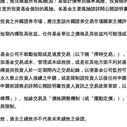
險，無法涵蓋所有風險(如：基金計價幣別匯率風險、投資標
注意所投資基金個別的風險。各基金主要風險請詳閱公開說明
所投資之外國證券市場，應注意該外國證券交易市場國家主權評
於短期內獲取高收益。任何基金單位之價格及其收益均可能漲或
，基金公司不鼓勵短期或是過度交易（以下稱「擇時交易」），
增加基金交易成本、管理成本或稅捐，或是在其他方面不利於基
機構提供投資人於一定期間內之交易紀錄，以便基金公司監控可
是永久禁止投資人後續之申購，或是限制該投資人以後任何申購
人申購前請務必詳閱公開說明書投資人資訊之交易政策章節，以
反稀釋」）、短線交易及「價格調整機制（或「擺動定價」）」
定與限制。
績效，過去之績效亦不代表未來績效之保證。