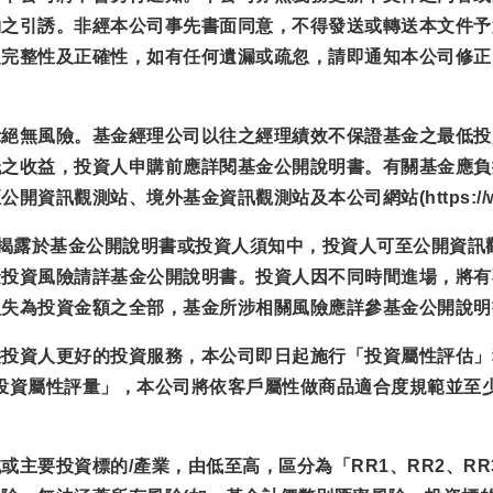
約之引誘。非經本公司事先書面同意，不得發送或轉送本文件予
之完整性及正確性，如有任何遺漏或疏忽，請即通知本公司修正
示絕無風險。基金經理公司以往之經理績效不保證基金之最低投
低之收益，投資人申購前應詳閱基金公開說明書。有關基金應負
觀測站、境外基金資訊觀測站及本公司網站(https://www.e
已揭露於基金公開說明書或投資人須知中，投資人可至公開資訊
金投資風險請詳基金公開說明書。投資人因不同時間進場，將有
損失為投資金額之全部，基金所涉相關風險應詳參基金公開說明
供投資人更好的投資服務，本公司即日起施行「投資屬性評估」
.tw完成「投資人投資屬性評量」，本公司將依客戶屬性做商品適合度
主要投資標的/產業，由低至高，區分為「RR1、RR2、RR