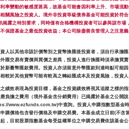
對利率變動的敏感度甚高，故基金可能會因利率上升、市場流動
關風險之投資人。境外非投資等級債券基金可能投資於符合美國Ru
資訊揭露之特別要求，同時僅有合格機構投資者可以參與該市場
效不保證基金之最低投資收益；本公司除盡善良管理人之注意義
投資人以其他非該計價幣別之貨幣換匯後投資者，須自行承擔匯
行外匯交易有賣價與買價之差異，投資人進行換匯時須承擔買賣
高於新臺幣匯款費用。投資人亦須留意外幣匯款到達時點可能因
，相較於其他貨幣可能有較高之轉結匯成本及投資風險，投資人
數之績效表現為投資目標，基金之投資績效將視其追蹤之標的指
金應負擔之費用（境外基金含分銷費用）已揭露於基金之公開說
://www.ezfunds.com.tw)中查詢。投資人申購指
申購價格包含發行價格及申購交易費。本基金成立日前(不含當
日起，目前股票指數基金每受益權單位之申購交易費依該基金公
格。