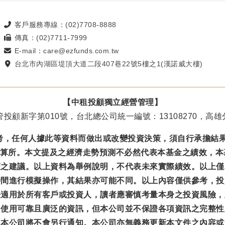
客戶服務專線：(02)7708-8888
傳真：(02)7711-7999
E-mail：care@ezfunds.com.tw
台北市內湖區堤頂大道二段407巷22號5樓之1(漢諾威大樓)
【中租投顧獨立經營管理】
投顧新字第010號，台北總公司統一編號：13108270，高雄分
考，任何人據此等資料而做出或改變投資決策，須自行承擔結
結算所。本文提及之經濟走勢預測不必然代表本基金之績效，
策之建議。以上資料為舉例說明，不代表未來實際績效。以上僅
時間進行模擬操作，其結果亦可能不同。以上內容僅供參考，投
法適用於所有客戶或投資人，讀者應審慎考量本身之投資風險，
力使用可靠且廣泛的資訊，但本公司並不保證各項資訊之完整性
，本公司將不會另行通知。本公司亦無義務更新本文件之內容或