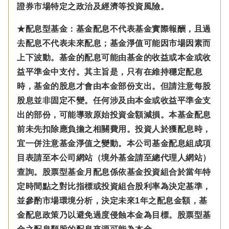
證券市場特定之政治及經濟等投資風險。
★配息型基金：基金配息不代表基金實際報酬，且過
去配息不代表未來配息；基金淨值可能因市場因素而
上下波動。基金的配息可能由基金的收益或本金或收
益平準金中支付。
其主旨是，只有在維持穩定配息
時，基金的股息才會由本金部份支出。但請注意每股
股息並非固定不變。
任何涉及由本金
或收益平準金
支
出的部份，可能導致原始投資金額減損。本基金配息
前未先扣除應負擔之相關費用。投資人於獲配息時，
宜一併注意基金淨值之變動。本公司基金配息組成項
目表請至本公司網站（境外基金請至總代理人網站）
查詢。股票型基金月配息係依基金投資組合於當年特
定時間點之對比指標或投資組合股利率為決定基準，
並參酌市場環境分析，決定未來1年之配息金額，基
金配息政策乃以避免過度侵蝕本金為目標。股票型基