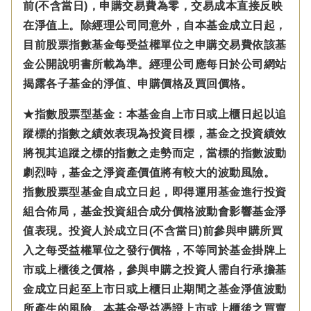
前(不含當日)，申購交易費為零，交易成本直接反映
在淨值上。除經理公司同意外，自本基金成立日起，
目前股票指數基金每受益權單位之申購交易費依該基
金公開說明書所載為準。經理公司應每日於公司網站
揭露各子基金的淨值、申購價格及買回價格。
★指數股票型基金：本基金自上市日或上櫃日起以追
蹤標的指數之績效表現為投資目標，基金之投資績效
將視其追蹤之標的指數之走勢而定，當標的指數波動
劇烈時，基金之淨資產價值將有較大的波動風險。
指數股票型基金自成立日起，即得運用基金進行投資
組合佈局，基金投資組合成分價格波動會影響基金淨
值表現。投資人於成立日(不含當日)前參與申購所買
入之每受益權單位之發行價格，不等同於基金掛牌上
市或上櫃後之價格，參與申購之投資人需自行承擔基
金成立日起至上市日或上櫃日止期間之基金淨值波動
所產生的風險。本基金受益憑證上市或上櫃後之買賣