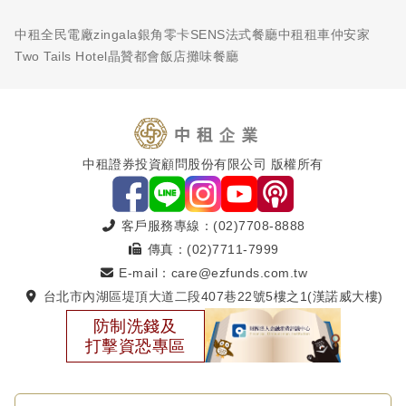
中租全民電廠
zingala銀角零卡
SENS法式餐廳
中租租車
仲安家
Two Tails Hotel
晶贊都會飯店
攤味餐廳
中租證券投資顧問股份有限公司 版權所有
客戶服務專線：(02)7708-8888
傳真：(02)7711-7999
E-mail：care@ezfunds.com.tw
台北市內湖區堤頂大道二段407巷22號5樓之1(漢諾威大樓)
防制洗錢及
打擊資恐專區