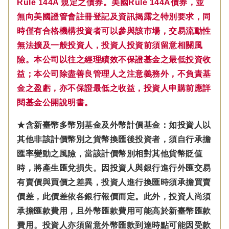
Rule 144A 規定之債券。美國Rule 144A債券，並
無向美國證管會註冊登記及資訊揭露之特別要求，同
時僅有合格機構投資者可以參與該市場，交易流動性
無法擴及一般投資人，投資人投資前須留意相關風
險。本公司以往之經理績效不保證基金之最低投資收
益；本公司除盡善良管理人之注意義務外，不負責基
金之盈虧，亦不保證最低之收益，投資人申購前應詳
閱基金公開說明書。
★含新臺幣多幣別基金及外幣計價基金：如投資人以
其他非該計價幣別之貨幣換匯後投資者，須自行承擔
匯率變動之風險，當該計價幣別相對其他貨幣貶值
時，將產生匯兌損失。因投資人與銀行進行外匯交易
有賣價與買價之差異，投資人進行換匯時須承擔買賣
價差，此價差依各銀行報價而定。此外，投資人尚須
承擔匯款費用，且外幣匯款費用可能高於新臺幣匯款
費用。投資人亦須留意外幣匯款到達時點可能因受款