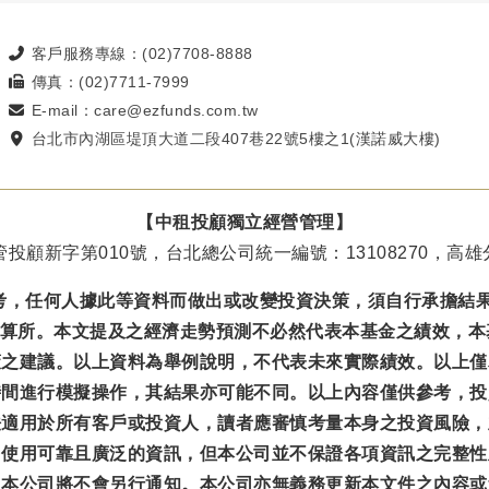
客戶服務專線：(02)7708-8888
傳真：(02)7711-7999
E-mail：care@ezfunds.com.tw
台北市內湖區堤頂大道二段407巷22號5樓之1(漢諾威大樓)
【中租投顧獨立經營管理】
投顧新字第010號，台北總公司統一編號：13108270，高雄分
考，任何人據此等資料而做出或改變投資決策，須自行承擔結
結算所。本文提及之經濟走勢預測不必然代表本基金之績效，
策之建議。以上資料為舉例說明，不代表未來實際績效。以上僅
時間進行模擬操作，其結果亦可能不同。以上內容僅供參考，投
法適用於所有客戶或投資人，讀者應審慎考量本身之投資風險，
力使用可靠且廣泛的資訊，但本公司並不保證各項資訊之完整性
，本公司將不會另行通知。本公司亦無義務更新本文件之內容或