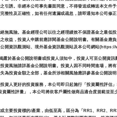
約之引誘。非經本公司事先書面同意，不得發送或轉送本文件予
之完整性及正確性，如有任何遺漏或疏忽，請即通知本公司修正
示絕無風險。基金經理公司以往之經理績效不保證基金之最低投
低之收益，投資人申購前應詳閱基金公開說明書。有關基金應負
觀測站、境外基金資訊觀測站及本公司網站(https://www.e
已揭露於基金公開說明書或投資人須知中，投資人可至公開資訊
金投資風險請詳基金公開說明書。投資人因不同時間進場，將有
損失為投資金額之全部，基金所涉相關風險應詳參基金公開說明
供投資人更好的投資服務，本公司即日起施行「投資屬性評估」
.tw完成「投資人投資屬性評量」，本公司將依客戶屬性做商品適合度
主要投資標的/產業，由低至高，區分為「RR1、RR2、RR