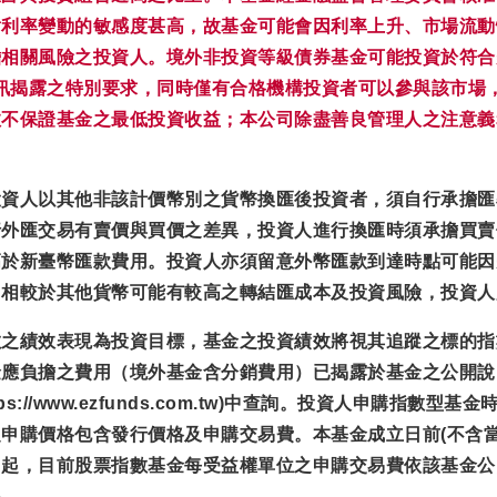
對利率變動的敏感度甚高，故基金可能會因利率上升、市場流動
關風險之投資人。境外非投資等級債券基金可能投資於符合美國Ru
資訊揭露之特別要求，同時僅有合格機構投資者可以參與該市場
效不保證基金之最低投資收益；本公司除盡善良管理人之注意義
投資人以其他非該計價幣別之貨幣換匯後投資者，須自行承擔匯
行外匯交易有賣價與買價之差異，投資人進行換匯時須承擔買賣
高於新臺幣匯款費用。投資人亦須留意外幣匯款到達時點可能因
，相較於其他貨幣可能有較高之轉結匯成本及投資風險，投資人
數之績效表現為投資目標，基金之投資績效將視其追蹤之標的指
金應負擔之費用（境外基金含分銷費用）已揭露於基金之公開說
://www.ezfunds.com.tw)中查詢。投資人申購指
申購價格包含發行價格及申購交易費。本基金成立日前(不含當
日起，目前股票指數基金每受益權單位之申購交易費依該基金公
格。