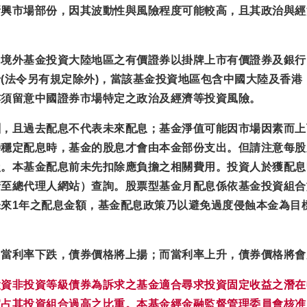
新興市場部份，因其波動性與風險程度可能較高，且其政治與經
，
境外基金投資大陸地區之有價證券以掛牌上市有價證券及銀行
(法令另有規定除外)，
當該基金投資地區包含中國大陸及香港
亦須留意中國證券市場特定之政治及經濟等投資風險。
酬，且過去配息不代表未來配息；基金淨值可能因市場因素而上
持穩定配息時，基金的股息才會由本金部份支出。但請注意每股
損。本基金配息前未先扣除應負擔之相關費用。投資人於獲配息
請至總代理人網站）查詢。股票型基金月配息係依基金投資組合
來1年之配息金額，基金配息政策乃以避免過度侵蝕本金為目
，當利率下跌，債券價格將上揚；而當利率上升，債券價格將會
投資非投資等級債券為訴求之基金適合尋求投資固定收益之潛在
宜占其投資組合過高之比重。本基金經金融監督管理委員會核准