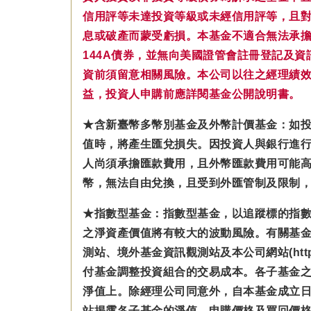
信用評等未達投資等級或未經信用評等，且
息或破產而蒙受虧損。本基金不適合無法承擔相
144A債券，並無向美國證管會註冊登記及
資前須留意相關風險。本公司以往之經理績
益，投資人申購前應詳閱基金公開說明書。
★含新臺幣多幣別基金及外幣計價基金：如
值時，將產生匯兌損失。因投資人與銀行進
人尚須承擔匯款費用，且外幣匯款費用可能
幣，無法自由兌換，且受到外匯管制及限制
★指數型基金：指數型基金，以追蹤標的指
之淨資產價值將有較大的波動風險。有關基
測站、境外基金資訊觀測站及本公司網站(https
付基金調整投資組合的交易成本。各子基金之
淨值上。除經理公司同意外，自本基金成立
站揭露各子基金的淨值、申購價格及買回價