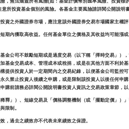
險，無法涵蓋所有風險(如：基金計價幣別匯率風險、投資標
注意所投資基金個別的風險。各基金主要風險請詳閱公開說明
所投資之外國證券市場，應注意該外國證券交易市場國家主權評
於短期內獲取高收益。任何基金單位之價格及其收益均可能漲或
，基金公司不鼓勵短期或是過度交易（以下稱「擇時交易」），
增加基金交易成本、管理成本或稅捐，或是在其他方面不利於基
機構提供投資人於一定期間內之交易紀錄，以便基金公司監控可
是永久禁止投資人後續之申購，或是限制該投資人以後任何申購
人申購前請務必詳閱公開說明書投資人資訊之交易政策章節，以
反稀釋」）、短線交易及「價格調整機制（或「擺動定價」）」
定與限制。
績效，過去之績效亦不代表未來績效之保證。