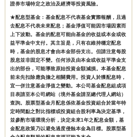
證券市場特定之政治及經濟等投資風險。
★配息型基金：基金配息不代表基金實際報酬，且過
去配息不代表未來配息；基金淨值可能因市場因素而
上下波動。基金的配息可能由基金的收益或本金或收
益平準金中支付。
其主旨是，只有在維持穩定配息
時，基金的股息才會由本金部份支出。但請注意每股
股息並非固定不變。
任何涉及由本金
或收益平準金
支
出的部份，可能導致原始投資金額減損。本基金配息
前未先扣除應負擔之相關費用。投資人於獲配息時，
宜一併注意基金淨值之變動。本公司基金配息組成項
目表請至本公司網站（境外基金請至總代理人網站）
查詢。股票型基金月配息係依基金投資組合於當年特
定時間點之對比指標或投資組合股利率為決定基準，
並參酌市場環境分析，決定未來1年之配息金額，基
金配息政策乃以避免過度侵蝕本金為目標。股票型基