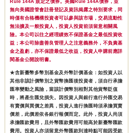
Rule 144A 規定之債券。美國Rule 144A債券，並
無向美國證管會註冊登記及資訊揭露之特別要求，同
時僅有合格機構投資者可以參與該市場，交易流動性
無法擴及一般投資人，投資人投資前須留意相關風
險。本公司以往之經理績效不保證基金之最低投資收
益；本公司除盡善良管理人之注意義務外，不負責基
金之盈虧，亦不保證最低之收益，投資人申購前應詳
閱基金公開說明書。
★含新臺幣多幣別基金及外幣計價基金：如投資人以
其他非該計價幣別之貨幣換匯後投資者，須自行承擔
匯率變動之風險，當該計價幣別相對其他貨幣貶值
時，將產生匯兌損失。因投資人與銀行進行外匯交易
有賣價與買價之差異，投資人進行換匯時須承擔買賣
價差，此價差依各銀行報價而定。此外，投資人尚須
承擔匯款費用，且外幣匯款費用可能高於新臺幣匯款
費用。投資人亦須留意外幣匯款到達時點可能因受款