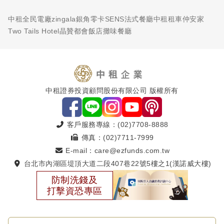
中租全民電廠
zingala銀角零卡
SENS法式餐廳
中租租車
仲安家
Two Tails Hotel
晶贊都會飯店
攤味餐廳
中租證券投資顧問股份有限公司 版權所有
客戶服務專線：(02)7708-8888
傳真：(02)7711-7999
E-mail：care@ezfunds.com.tw
台北市內湖區堤頂大道二段407巷22號5樓之1(漢諾威大樓)
防制洗錢及
打擊資恐專區