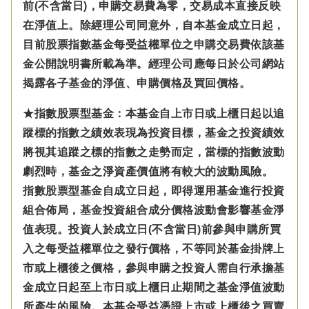
前(不含當日)，申購交易費為零，交易成本直接反映
在淨值上。除經理公司同意外，自本基金成立日起，
目前股票指數基金每受益權單位之申購交易費依該基
金公開說明書所載為準。經理公司應每日於公司網站
揭露各子基金的淨值、申購價格及買回價格。
★指數股票型基金：本基金自上市日或上櫃日起以追
蹤標的指數之績效表現為投資目標，基金之投資績效
將視其追蹤之標的指數之走勢而定，當標的指數波動
劇烈時，基金之淨資產價值將有較大的波動風險。
指數股票型基金自成立日起，即得運用基金進行投資
組合佈局，基金投資組合成分價格波動會影響基金淨
值表現。投資人於成立日(不含當日)前參與申購所買
入之每受益權單位之發行價格，不等同於基金掛牌上
市或上櫃後之價格，參與申購之投資人需自行承擔基
金成立日起至上市日或上櫃日止期間之基金淨值波動
所產生的風險。本基金受益憑證上市或上櫃後之買賣