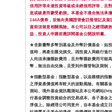
信用評等未達投資等級或未經信用評等，且
息或破產而蒙受虧損。本基金不適合無法承擔相
144A債券，並無向美國證管會註冊登記及
資前須留意相關風險。本公司以往之經理績
益，投資人申購前應詳閱基金公開說明書。
★含新臺幣多幣別基金及外幣計價基金：如
值時，將產生匯兌損失。因投資人與銀行進
人尚須承擔匯款費用，且外幣匯款費用可能
幣，無法自由兌換，且受到外匯管制及限制
★指數型基金：指數型基金，以追蹤標的指
之淨資產價值將有較大的波動風險。有關基
測站、境外基金資訊觀測站及本公司網站(https
付基金調整投資組合的交易成本。各子基金之
淨值上。除經理公司同意外，自本基金成立
站揭露各子基金的淨值、申購價格及買回價