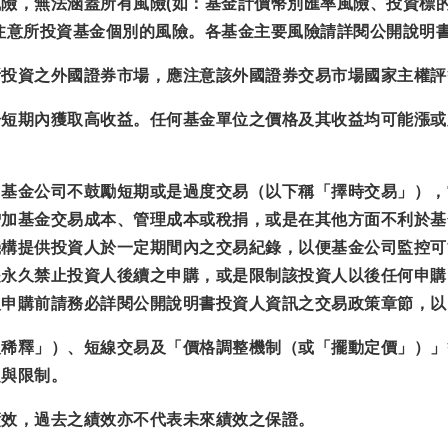
險，無法涵蓋所有風險(如：基金計價幣別匯率風險、投資標
注意所投資基金個別的風險。各基金主要風險請詳閱公開說明
所投資之外國證券市場，應注意該外國證券交易市場國家主權評
於短期內獲取高收益。任何基金單位之價格及其收益均可能漲或
，基金公司不鼓勵短期或是過度交易（以下稱「擇時交易」），
增加基金交易成本、管理成本或稅捐，或是在其他方面不利於基
機構提供投資人於一定期間內之交易紀錄，以便基金公司監控可
是永久禁止投資人後續之申購，或是限制該投資人以後任何申購
人申購前請務必詳閱公開說明書投資人資訊之交易政策章節，以
反稀釋」）、短線交易及「價格調整機制（或「擺動定價」）」
定與限制。
績效，過去之績效亦不代表未來績效之保證。