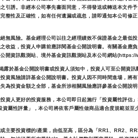
約之引誘。非經本公司事先書面同意，不得發送或轉送本文件予
之完整性及正確性，如有任何遺漏或疏忽，請即通知本公司修正
示絕無風險。基金經理公司以往之經理績效不保證基金之最低投
低之收益，投資人申購前應詳閱基金公開說明書。有關基金應負
觀測站、境外基金資訊觀測站及本公司網站(https://www.e
已揭露於基金公開說明書或投資人須知中，投資人可至公開資訊
金投資風險請詳基金公開說明書。投資人因不同時間進場，將有
損失為投資金額之全部，基金所涉相關風險應詳參基金公開說明
供投資人更好的投資服務，本公司即日起施行「投資屬性評估」
.tw完成「投資人投資屬性評量」，本公司將依客戶屬性做商品適合度
主要投資標的/產業，由低至高，區分為「RR1、RR2、RR