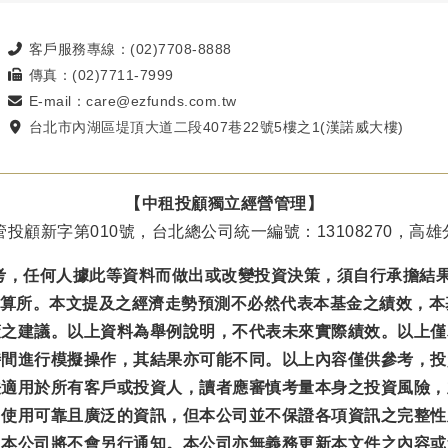
客戶服務專線：(02)7708-8888
傳真：(02)7711-7999
E-mail：care@ezfunds.com.tw
台北市內湖區堤頂大道二段407巷22號5樓之1(漢諾威大樓)
【中租投顧獨立經營管理】
投顧新字第010號，台北總公司統一編號：13108270，高雄分
考，任何人據此等資料而做出或改變投資決策，須自行承擔結
結算所。本文提及之經濟走勢預測不必然代表本基金之績效，
策之建議。以上資料為舉例說明，不代表未來實際績效。以上僅
時間進行模擬操作，其結果亦可能不同。以上內容僅供參考，投
法適用於所有客戶或投資人，讀者應審慎考量本身之投資風險，
力使用可靠且廣泛的資訊，但本公司並不保證各項資訊之完整性
，本公司將不會另行通知。本公司亦無義務更新本文件之內容或