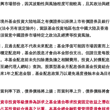
新興市場部份，因其波動性與風險程度可能較高，且其政治與經
，
境外基金投資大陸地區之有價證券以掛牌上市有價證券及銀行
(法令另有規定除外)，
當該基金投資地區包含中國大陸及香港
亦須留意中國證券市場特定之政治及經濟等投資風險。
酬，且過去配息不代表未來配息；基金淨值可能因市場因素而上
持穩定配息時，基金的股息才會由本金部份支出。但請注意每股
損。本基金配息前未先扣除應負擔之相關費用。投資人於獲配息
請至總代理人網站）查詢。股票型基金月配息係依基金投資組合
來1年之配息金額，基金配息政策乃以避免過度侵蝕本金為目
，當利率下跌，債券價格將上揚；而當利率上升，債券價格將會
投資非投資等級債券為訴求之基金適合尋求投資固定收益之潛在
宜占其投資組合過高之比重。本基金經金融監督管理委員會核准