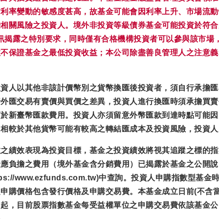
對利率變動的敏感度甚高，故基金可能會因利率上升、市場流動
關風險之投資人。境外非投資等級債券基金可能投資於符合美國Ru
資訊揭露之特別要求，同時僅有合格機構投資者可以參與該市場
效不保證基金之最低投資收益；本公司除盡善良管理人之注意義
投資人以其他非該計價幣別之貨幣換匯後投資者，須自行承擔匯
行外匯交易有賣價與買價之差異，投資人進行換匯時須承擔買賣
高於新臺幣匯款費用。投資人亦須留意外幣匯款到達時點可能因
，相較於其他貨幣可能有較高之轉結匯成本及投資風險，投資人
數之績效表現為投資目標，基金之投資績效將視其追蹤之標的指
金應負擔之費用（境外基金含分銷費用）已揭露於基金之公開說
://www.ezfunds.com.tw)中查詢。投資人申購指
申購價格包含發行價格及申購交易費。本基金成立日前(不含當
日起，目前股票指數基金每受益權單位之申購交易費依該基金公
格。