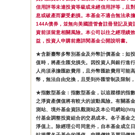
信用評等未達投資等級或未經信用評等，且
息或破產而蒙受虧損。本基金不適合無法承擔相
144A債券，並無向美國證管會註冊登記及
資前須留意相關風險。本公司以往之經理績
益，投資人申購前應詳閱基金公開說明書。
★含新臺幣多幣別基金及外幣計價基金：如
值時，將產生匯兌損失。因投資人與銀行進
人尚須承擔匯款費用，且外幣匯款費用可能
幣，無法自由兌換，且受到外匯管制及限制
★指數型基金：指數型基金，以追蹤標的指
之淨資產價值將有較大的波動風險。有關基
測站、境外基金資訊觀測站及本公司網站(https
付基金調整投資組合的交易成本。各子基金之
淨值上。除經理公司同意外，自本基金成立
站揭露各子基金的淨值、申購價格及買回價