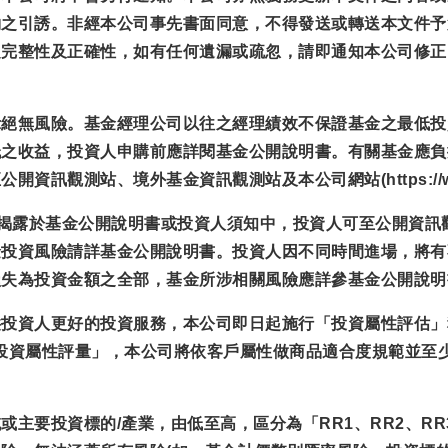
約之引誘。非經本公司事先書面同意，不得發送或轉送本文件予
之完整性及正確性，如有任何遺漏或疏忽，請即通知本公司修正
示絕無風險。基金經理公司以往之經理績效不保證基金之最低投
低之收益，投資人申購前應詳閱基金公開說明書。有關基金應負
觀測站、境外基金資訊觀測站及本公司網站(https://www.e
已揭露於基金公開說明書或投資人須知中，投資人可至公開資訊
金投資風險請詳基金公開說明書。投資人因不同時間進場，將有
損失為投資金額之全部，基金所涉相關風險應詳參基金公開說明
供投資人更好的投資服務，本公司即日起施行「投資屬性評估」
.tw完成「投資人投資屬性評量」，本公司將依客戶屬性做商品適合度
主要投資標的/產業，由低至高，區分為「RR1、RR2、RR