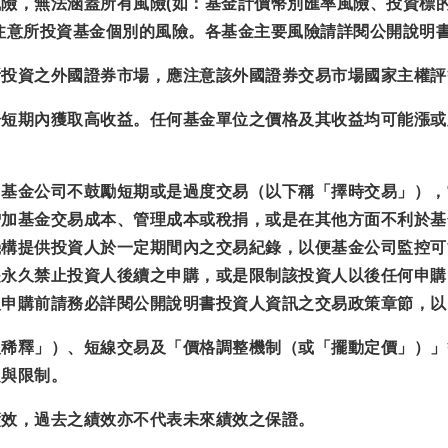
險，無法涵蓋所有風險(如：基金計價幣別匯率風險、投資標
注意所投資基金個別的風險。各基金主要風險請詳閱公開說明
所投資之外國證券市場，應注意該外國證券交易市場國家主權評
於短期內獲取高收益。任何基金單位之價格及其收益均可能漲或
，基金公司不鼓勵短期或是過度交易（以下稱「擇時交易」），
增加基金交易成本、管理成本或稅捐，或是在其他方面不利於基
機構提供投資人於一定期間內之交易紀錄，以便基金公司監控可
是永久禁止投資人後續之申購，或是限制該投資人以後任何申購
人申購前請務必詳閱公開說明書投資人資訊之交易政策章節，以
反稀釋」）、短線交易及「價格調整機制（或「擺動定價」）」
定與限制。
績效，過去之績效亦不代表未來績效之保證。