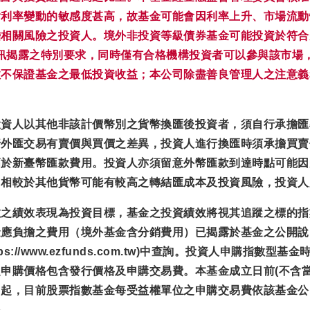
對利率變動的敏感度甚高，故基金可能會因利率上升、市場流動
關風險之投資人。境外非投資等級債券基金可能投資於符合美國Ru
資訊揭露之特別要求，同時僅有合格機構投資者可以參與該市場
效不保證基金之最低投資收益；本公司除盡善良管理人之注意義
投資人以其他非該計價幣別之貨幣換匯後投資者，須自行承擔匯
行外匯交易有賣價與買價之差異，投資人進行換匯時須承擔買賣
高於新臺幣匯款費用。投資人亦須留意外幣匯款到達時點可能因
，相較於其他貨幣可能有較高之轉結匯成本及投資風險，投資人
數之績效表現為投資目標，基金之投資績效將視其追蹤之標的指
金應負擔之費用（境外基金含分銷費用）已揭露於基金之公開說
://www.ezfunds.com.tw)中查詢。投資人申購指
申購價格包含發行價格及申購交易費。本基金成立日前(不含當
日起，目前股票指數基金每受益權單位之申購交易費依該基金公
格。