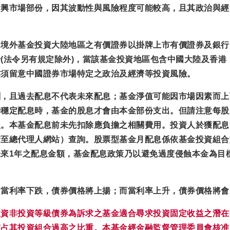
新興市場部份，因其波動性與風險程度可能較高，且其政治與經
，
境外基金投資大陸地區之有價證券以掛牌上市有價證券及銀行
(法令另有規定除外)，
當該基金投資地區包含中國大陸及香港
亦須留意中國證券市場特定之政治及經濟等投資風險。
酬，且過去配息不代表未來配息；基金淨值可能因市場因素而上
持穩定配息時，基金的股息才會由本金部份支出。但請注意每股
損。本基金配息前未先扣除應負擔之相關費用。投資人於獲配息
請至總代理人網站）查詢。股票型基金月配息係依基金投資組合
來1年之配息金額，基金配息政策乃以避免過度侵蝕本金為目
，當利率下跌，債券價格將上揚；而當利率上升，債券價格將會
投資非投資等級債券為訴求之基金適合尋求投資固定收益之潛在
宜占其投資組合過高之比重。本基金經金融監督管理委員會核准