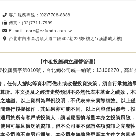
客戶服務專線：(02)7708-8888
傳真：(02)7711-7999
E-mail：care@ezfunds.com.tw
台北市內湖區堤頂大道二段407巷22號5樓之1(漢諾威大樓)
【中租投顧獨立經營管理】
投顧新字第010號，台北總公司統一編號：13108270，高雄分
考，任何人據此等資料而做出或改變投資決策，須自行承擔結
結算所。本文提及之經濟走勢預測不必然代表本基金之績效，
策之建議。以上資料為舉例說明，不代表未來實際績效。以上僅
時間進行模擬操作，其結果亦可能不同。以上內容僅供參考，投
法適用於所有客戶或投資人，讀者應審慎考量本身之投資風險，
力使用可靠且廣泛的資訊，但本公司並不保證各項資訊之完整性
，本公司將不會另行通知。本公司亦無義務更新本文件之內容或