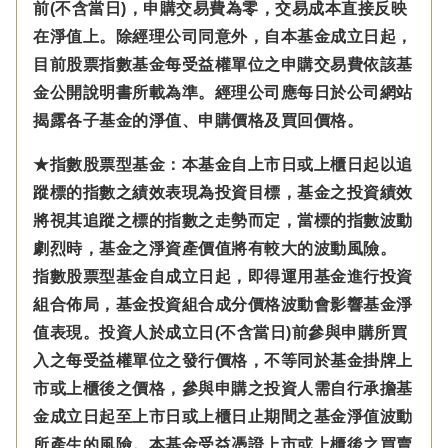
前(不含當日)，申購交易費為零，交易成本直接反映
在淨值上。除經理公司同意外，自本基金成立日起，
目前股票指數基金每受益權單位之申購交易費依該基
金公開說明書所載為準。經理公司應每日於公司網站
揭露各子基金的淨值、申購價格及買回價格。
★指數股票型基金：本基金自上市日或上櫃日起以追
蹤標的指數之績效表現為投資目標，基金之投資績效
將視其追蹤之標的指數之走勢而定，當標的指數波動
劇烈時，基金之淨資產價值將有較大的波動風險。
指數股票型基金自成立日起，即得運用基金進行投資
組合佈局，基金投資組合成分價格波動會影響基金淨
值表現。投資人於成立日(不含當日)前參與申購所買
入之每受益權單位之發行價格，不等同於基金掛牌上
市或上櫃後之價格，參與申購之投資人需自行承擔基
金成立日起至上市日或上櫃日止期間之基金淨值波動
所產生的風險。本基金受益憑證上市或上櫃後之買賣