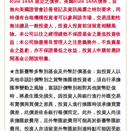
Rule 144A 規定之債券。美國Rule 144A債券，並
無向美國證管會註冊登記及資訊揭露之特別要求，同
時僅有合格機構投資者可以參與該市場，交易流動性
無法擴及一般投資人，投資人投資前須留意相關風
險。本公司以往之經理績效不保證基金之最低投資收
益；本公司除盡善良管理人之注意義務外，不負責基
金之盈虧，亦不保證最低之收益，投資人申購前應詳
閱基金公開說明書。
★含新臺幣多幣別基金及外幣計價基金：如投資人以
其他非該計價幣別之貨幣換匯後投資者，須自行承擔
匯率變動之風險，當該計價幣別相對其他貨幣貶值
時，將產生匯兌損失。因投資人與銀行進行外匯交易
有賣價與買價之差異，投資人進行換匯時須承擔買賣
價差，此價差依各銀行報價而定。此外，投資人尚須
承擔匯款費用，且外幣匯款費用可能高於新臺幣匯款
費用。投資人亦須留意外幣匯款到達時點可能因受款