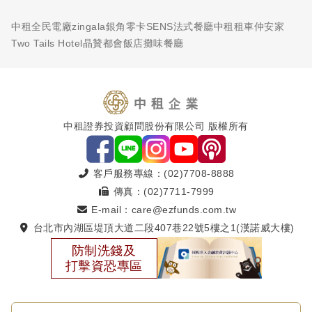
中租全民電廠
zingala銀角零卡
SENS法式餐廳
中租租車
仲安家
Two Tails Hotel
晶贊都會飯店
攤味餐廳
中租證券投資顧問股份有限公司 版權所有
客戶服務專線：(02)7708-8888
傳真：(02)7711-7999
E-mail：care@ezfunds.com.tw
台北市內湖區堤頂大道二段407巷22號5樓之1(漢諾威大樓)
防制洗錢及
打擊資恐專區