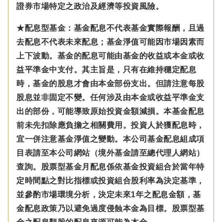
證券市場特定之政治及經濟等投資風險。
★配息型基金：基金配息不代表基金實際報酬，且過
去配息不代表未來配息；基金淨值可能因市場因素而
上下波動。基金的配息可能由基金的收益或本金或收
益平準金中支付。
其主旨是，只有在維持穩定配息
時，基金的股息才會由本金部份支出。但請注意每股
股息並非固定不變。
任何涉及由本金
或收益平準金
支
出的部份，可能導致原始投資金額減損。本基金配息
前未先扣除應負擔之相關費用。投資人於獲配息時，
宜一併注意基金淨值之變動。本公司基金配息組成項
目表請至本公司網站（境外基金請至總代理人網站）
查詢。股票型基金月配息係依基金投資組合於當年特
定時間點之對比指標或投資組合股利率為決定基準，
並參酌市場環境分析，決定未來1年之配息金額，基
金配息政策乃以避免過度侵蝕本金為目標。股票型基