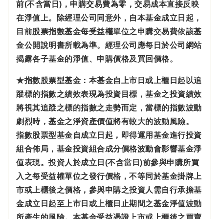
前(不含當日)，申購交易費為零，交易成本直接反映
在淨值上。除經理公司同意外，自本基金成立日起，
目前股票指數基金每受益權單位之申購交易費依該基
金公開說明書所載為準。經理公司應每日於公司網站
揭露各子基金的淨值、申購價格及買回價格。
★指數股票型基金：本基金自上市日或上櫃日起以追
蹤標的指數之績效表現為投資目標，基金之投資績效
將視其追蹤之標的指數之走勢而定，當標的指數波動
劇烈時，基金之淨資產價值將有較大的波動風險。
指數股票型基金自成立日起，即得運用基金進行投資
組合佈局，基金投資組合成分價格波動會影響基金淨
值表現。投資人於成立日(不含當日)前參與申購所買
入之每受益權單位之發行價格，不等同於基金掛牌上
市或上櫃後之價格，參與申購之投資人需自行承擔基
金成立日起至上市日或上櫃日止期間之基金淨值波動
所產生的風險。本基金受益憑證上市或上櫃後之買賣