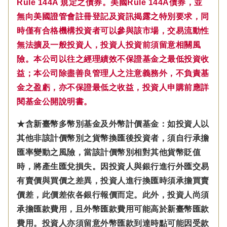
Rule 144A 規定之債券。美國Rule 144A債券，並
無向美國證管會註冊登記及資訊揭露之特別要求，同
時僅有合格機構投資者可以參與該市場，交易流動性
無法擴及一般投資人，投資人投資前須留意相關風
險。本公司以往之經理績效不保證基金之最低投資收
益；本公司除盡善良管理人之注意義務外，不負責基
金之盈虧，亦不保證最低之收益，投資人申購前應詳
閱基金公開說明書。
★含新臺幣多幣別基金及外幣計價基金：如投資人以
其他非該計價幣別之貨幣換匯後投資者，須自行承擔
匯率變動之風險，當該計價幣別相對其他貨幣貶值
時，將產生匯兌損失。因投資人與銀行進行外匯交易
有賣價與買價之差異，投資人進行換匯時須承擔買賣
價差，此價差依各銀行報價而定。此外，投資人尚須
承擔匯款費用，且外幣匯款費用可能高於新臺幣匯款
費用。投資人亦須留意外幣匯款到達時點可能因受款