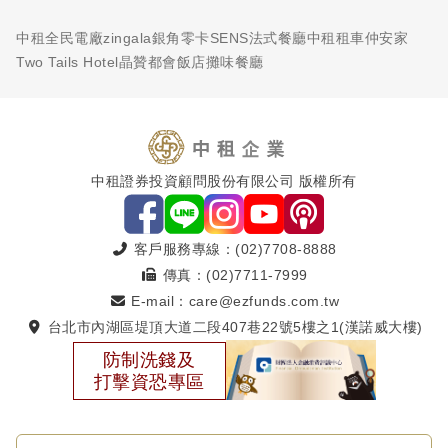
中租全民電廠
zingala銀角零卡
SENS法式餐廳
中租租車
仲安家
Two Tails Hotel
晶贊都會飯店
攤味餐廳
中租證券投資顧問股份有限公司 版權所有
客戶服務專線：(02)7708-8888
傳真：(02)7711-7999
E-mail：care@ezfunds.com.tw
台北市內湖區堤頂大道二段407巷22號5樓之1(漢諾威大樓)
防制洗錢及
打擊資恐專區