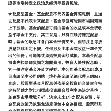
證券市場特定之政治及經濟等投資風險。
★配息型基金：基金配息不代表基金實際報酬，且過
去配息不代表未來配息；基金淨值可能因市場因素而
上下波動。基金的配息可能由基金的收益或本金或收
益平準金中支付。
其主旨是，只有在維持穩定配息
時，基金的股息才會由本金部份支出。但請注意每股
股息並非固定不變。
任何涉及由本金
或收益平準金
支
出的部份，可能導致原始投資金額減損。本基金配息
前未先扣除應負擔之相關費用。投資人於獲配息時，
宜一併注意基金淨值之變動。本公司基金配息組成項
目表請至本公司網站（境外基金請至總代理人網站）
查詢。股票型基金月配息係依基金投資組合於當年特
定時間點之對比指標或投資組合股利率為決定基準，
並參酌市場環境分析，決定未來1年之配息金額，基
金配息政策乃以避免過度侵蝕本金為目標。股票型基