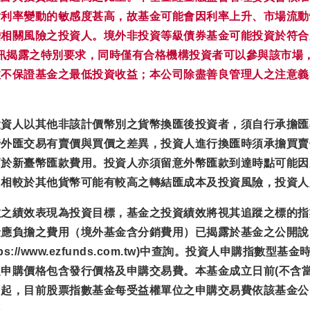
對利率變動的敏感度甚高，故基金可能會因利率上升、市場流動
關風險之投資人。境外非投資等級債券基金可能投資於符合美國Ru
資訊揭露之特別要求，同時僅有合格機構投資者可以參與該市場
效不保證基金之最低投資收益；本公司除盡善良管理人之注意義
投資人以其他非該計價幣別之貨幣換匯後投資者，須自行承擔匯
行外匯交易有賣價與買價之差異，投資人進行換匯時須承擔買賣
高於新臺幣匯款費用。投資人亦須留意外幣匯款到達時點可能因
，相較於其他貨幣可能有較高之轉結匯成本及投資風險，投資人
數之績效表現為投資目標，基金之投資績效將視其追蹤之標的指
金應負擔之費用（境外基金含分銷費用）已揭露於基金之公開說
://www.ezfunds.com.tw)中查詢。投資人申購指
申購價格包含發行價格及申購交易費。本基金成立日前(不含當
日起，目前股票指數基金每受益權單位之申購交易費依該基金公
格。