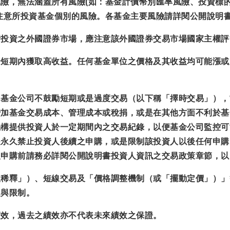
險，無法涵蓋所有風險(如：基金計價幣別匯率風險、投資標
注意所投資基金個別的風險。各基金主要風險請詳閱公開說明
所投資之外國證券市場，應注意該外國證券交易市場國家主權評
於短期內獲取高收益。任何基金單位之價格及其收益均可能漲或
，基金公司不鼓勵短期或是過度交易（以下稱「擇時交易」），
增加基金交易成本、管理成本或稅捐，或是在其他方面不利於基
機構提供投資人於一定期間內之交易紀錄，以便基金公司監控可
是永久禁止投資人後續之申購，或是限制該投資人以後任何申購
人申購前請務必詳閱公開說明書投資人資訊之交易政策章節，以
反稀釋」）、短線交易及「價格調整機制（或「擺動定價」）」
定與限制。
績效，過去之績效亦不代表未來績效之保證。