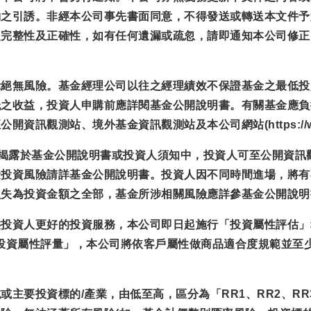
約之引誘。非經本公司事先書面同意，不得發送或轉送本文件予
之完整性及正確性，如有任何遺漏或疏忽，請即通知本公司修正
示絕無風險。基金經理公司以往之經理績效不保證基金之最低投
低之收益，投資人申購前應詳閱基金公開說明書。有關基金應負
觀測站、境外基金資訊觀測站及本公司網站(https://www.e
已揭露於基金公開說明書或投資人須知中，投資人可至公開資訊
金投資風險請詳基金公開說明書。投資人因不同時間進場，將有
損失為投資金額之全部，基金所涉相關風險應詳參基金公開說明
供投資人更好的投資服務，本公司即日起施行「投資屬性評估」
.tw完成「投資人投資屬性評量」，本公司將依客戶屬性做商品適合度
主要投資標的/產業，由低至高，區分為「RR1、RR2、RR