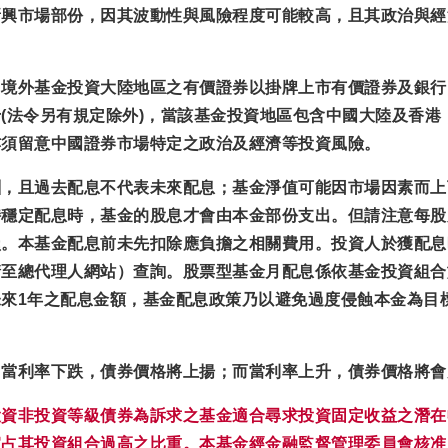
新興市場部份，因其波動性與風險程度可能較高，且其政治與經
，
境外基金投資大陸地區之有價證券以掛牌上市有價證券及銀行
(法令另有規定除外)，
當該基金投資地區包含中國大陸及香港
亦須留意中國證券市場特定之政治及經濟等投資風險。
酬，且過去配息不代表未來配息；基金淨值可能因市場因素而上
持穩定配息時，基金的股息才會由本金部份支出。但請注意每股
損。本基金配息前未先扣除應負擔之相關費用。投資人於獲配息
請至總代理人網站）查詢。股票型基金月配息係依基金投資組合
來1年之配息金額，基金配息政策乃以避免過度侵蝕本金為目
，當利率下跌，債券價格將上揚；而當利率上升，債券價格將會
投資非投資等級債券為訴求之基金適合尋求投資固定收益之潛在
宜占其投資組合過高之比重。本基金經金融監督管理委員會核准