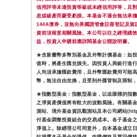
信用評等未達投資等級或未經信用評等，且
息或破產而蒙受虧損。本基金不適合無法承擔相
144A債券，並無向美國證管會註冊登記及
資前須留意相關風險。本公司以往之經理績
益，投資人申購前應詳閱基金公開說明書。
★含新臺幣多幣別基金及外幣計價基金：如
值時，將產生匯兌損失。因投資人與銀行進
人尚須承擔匯款費用，且外幣匯款費用可能
幣，無法自由兌換，且受到外匯管制及限制
★指數型基金：指數型基金，以追蹤標的指
之淨資產價值將有較大的波動風險。有關基
測站、境外基金資訊觀測站及本公司網站(https
付基金調整投資組合的交易成本。各子基金之
淨值上。除經理公司同意外，自本基金成立
站揭露各子基金的淨值、申購價格及買回價