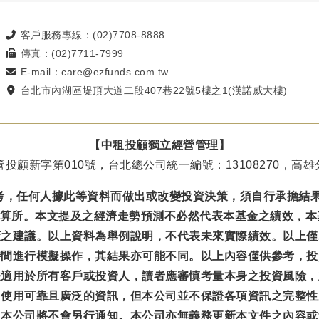
客戶服務專線：(02)7708-8888
傳真：(02)7711-7999
E-mail：care@ezfunds.com.tw
台北市內湖區堤頂大道二段407巷22號5樓之1(漢諾威大樓)
【中租投顧獨立經營管理】
投顧新字第010號，台北總公司統一編號：13108270，高雄分
考，任何人據此等資料而做出或改變投資決策，須自行承擔結
結算所。本文提及之經濟走勢預測不必然代表本基金之績效，
策之建議。以上資料為舉例說明，不代表未來實際績效。以上僅
時間進行模擬操作，其結果亦可能不同。以上內容僅供參考，投
法適用於所有客戶或投資人，讀者應審慎考量本身之投資風險，
力使用可靠且廣泛的資訊，但本公司並不保證各項資訊之完整性
，本公司將不會另行通知。本公司亦無義務更新本文件之內容或