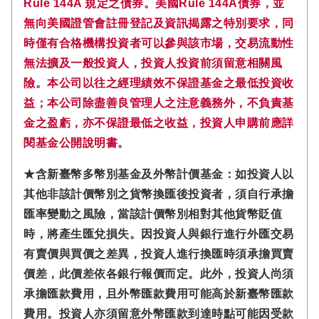
Rule 144A 規定之債券。美國Rule 144A債券，並
無向美國證管會註冊登記及資訊揭露之特別要求，同
時僅有合格機構投資者可以參與該市場，交易流動性
無法擴及一般投資人，投資人投資前須留意相關風
險。本公司以往之經理績效不保證基金之最低投資收
益；本公司除盡善良管理人之注意義務外，不負責基
金之盈虧，亦不保證最低之收益，投資人申購前應詳
閱基金公開說明書。
★含新臺幣多幣別基金及外幣計價基金：如投資人以
其他非該計價幣別之貨幣換匯後投資者，須自行承擔
匯率變動之風險，當該計價幣別相對其他貨幣貶值
時，將產生匯兌損失。因投資人與銀行進行外匯交易
有賣價與買價之差異，投資人進行換匯時須承擔買賣
價差，此價差依各銀行報價而定。此外，投資人尚須
承擔匯款費用，且外幣匯款費用可能高於新臺幣匯款
費用。投資人亦須留意外幣匯款到達時點可能因受款