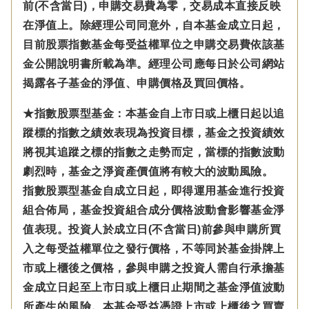
前(不含當日)，申購交易費為零，交易成本直接反映
在淨值上。除經理公司同意外，自本基金成立日起，
目前股票指數基金每受益權單位之申購交易費依該基
金公開說明書所載為準。經理公司應每日於公司網站
揭露各子基金的淨值、申購價格及買回價格。
★指數股票型基金：本基金自上市日或上櫃日起以追
蹤標的指數之績效表現為投資目標，基金之投資績效
將視其追蹤之標的指數之走勢而定，當標的指數波動
劇烈時，基金之淨資產價值將有較大的波動風險。
指數股票型基金自成立日起，即得運用基金進行投資
組合佈局，基金投資組合成分價格波動會影響基金淨
值表現。投資人於成立日(不含當日)前參與申購所買
入之每受益權單位之發行價格，不等同於基金掛牌上
市或上櫃後之價格，參與申購之投資人需自行承擔基
金成立日起至上市日或上櫃日止期間之基金淨值波動
所產生的風險。本基金受益憑證上市或上櫃後之買賣