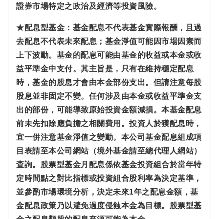
證券市場特定之政治及經濟等投資風險。
★配息型基金：基金配息不代表基金實際報酬，且過
去配息不代表未來配息；基金淨值可能因市場因素而
上下波動。基金的配息可能由基金的收益或本金或收
益平準金中支付。
其主旨是，只有在維持穩定配息
時，基金的股息才會由本金部份支出。但請注意每股
股息並非固定不變。
任何涉及由本金
或收益平準金
支
出的部份，可能導致原始投資金額減損。本基金配息
前未先扣除應負擔之相關費用。投資人於獲配息時，
宜一併注意基金淨值之變動。本公司基金配息組成項
目表請至本公司網站（境外基金請至總代理人網站）
查詢。股票型基金月配息係依基金投資組合於當年特
定時間點之對比指標或投資組合股利率為決定基準，
並參酌市場環境分析，決定未來1年之配息金額，基
金配息政策乃以避免過度侵蝕本金為目標。股票型基