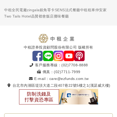
中租全民電廠
zingala銀角零卡
SENS法式餐廳
中租租車
仲安家
Two Tails Hotel
晶贊都會飯店
攤味餐廳
中租證券投資顧問股份有限公司 版權所有
客戶服務專線：(02)7708-8888
傳真：(02)7711-7999
E-mail：care@ezfunds.com.tw
台北市內湖區堤頂大道二段407巷22號5樓之1(漢諾威大樓)
防制洗錢及
打擊資恐專區