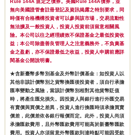
Rule 144A 規定之債券。美國Rule 144A債券，並
無向美國證管會註冊登記及資訊揭露之特別要求，同
時僅有合格機構投資者可以參與該市場，交易流動性
無法擴及一般投資人，投資人投資前須留意相關風
險。本公司以往之經理績效不保證基金之最低投資收
益；本公司除盡善良管理人之注意義務外，不負責基
金之盈虧，亦不保證最低之收益，投資人申購前應詳
閱基金公開說明書。
★含新臺幣多幣別基金及外幣計價基金：如投資人以
其他非該計價幣別之貨幣換匯後投資者，須自行承擔
匯率變動之風險，當該計價幣別相對其他貨幣貶值
時，將產生匯兌損失。因投資人與銀行進行外匯交易
有賣價與買價之差異，投資人進行換匯時須承擔買賣
價差，此價差依各銀行報價而定。此外，投資人尚須
承擔匯款費用，且外幣匯款費用可能高於新臺幣匯款
費用。投資人亦須留意外幣匯款到達時點可能因受款