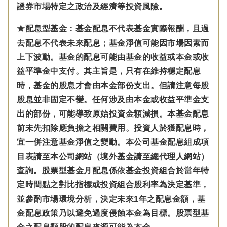
證券市場特定之政治及經濟等投資風險。
★配息型基金：基金配息不代表基金實際報酬，且過
去配息不代表未來配息；基金淨值可能因市場因素而
上下波動。基金的配息可能由基金的收益或本金或收
益平準金中支付。
其主旨是，只有在維持穩定配息
時，基金的股息才會由本金部份支出。但請注意每股
股息並非固定不變。
任何涉及由本金
或收益平準金
支
出的部份，可能導致原始投資金額減損。本基金配息
前未先扣除應負擔之相關費用。投資人於獲配息時，
宜一併注意基金淨值之變動。本公司基金配息組成項
目表請至本公司網站（境外基金請至總代理人網站）
查詢。股票型基金月配息係依基金投資組合於當年特
定時間點之對比指標或投資組合股利率為決定基準，
並參酌市場環境分析，決定未來1年之配息金額，基
金配息政策乃以避免過度侵蝕本金為目標。股票型基