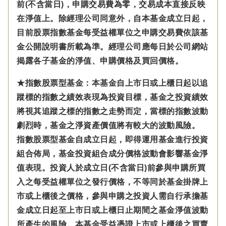
前(不含當日)，申購交易費為零，交易成本直接反映
在淨值上。除經理公司同意外，自本基金成立日起，
目前股票指數基金每受益權單位之申購交易費依該基
金公開說明書所載為準。經理公司應每日於公司網站
揭露各子基金的淨值、申購價格及買回價格。
★指數股票型基金：本基金自上市日或上櫃日起以追
蹤標的指數之績效表現為投資目標，基金之投資績效
將視其追蹤之標的指數之走勢而定，當標的指數波動
劇烈時，基金之淨資產價值將有較大的波動風險。
指數股票型基金自成立日起，即得運用基金進行投資
組合佈局，基金投資組合成分價格波動會影響基金淨
值表現。投資人於成立日(不含當日)前參與申購所買
入之每受益權單位之發行價格，不等同於基金掛牌上
市或上櫃後之價格，參與申購之投資人需自行承擔基
金成立日起至上市日或上櫃日止期間之基金淨值波動
所產生的風險。本基金受益憑證上市或上櫃後之買賣