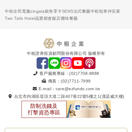
中租全民電廠
zingala銀角零卡
SENS法式餐廳
中租租車
仲安家
Two Tails Hotel
晶贊都會飯店
攤味餐廳
中租證券投資顧問股份有限公司 版權所有
客戶服務專線：(02)7708-8888
傳真：(02)7711-7999
E-mail：care@ezfunds.com.tw
台北市內湖區堤頂大道二段407巷22號5樓之1(漢諾威大樓)
防制洗錢及
打擊資恐專區