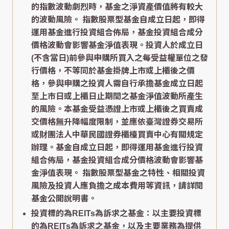
的指數波動劇烈時，基金之淨資產價值將有較大
的波動風險。 指數股票型基金自成立日起，即得
運用基金進行投資組合佈局，基金投資組合成分
價格波動會影響基金淨值表現。投資人於成立日
(不含當日)前參與申購所買入之每受益權單位之發
行價格，不等同於基金掛牌上市或上櫃後之價
格，參與申購之投資人需自行承擔基金成立日起
至上市日或上櫃日止期間之基金淨值波動所產生
的風險。本基金受益憑證上市或上櫃後之買賣成
交價格無升降幅度限制，並應依臺灣證券交易所
或財團法人中華民國證券櫃檯買賣中心有關規定
辦理。基金自成立日起，即得運用基金進行投資
組合佈局，基金投資組合成分價格波動會影響基
金淨值表現。 指數股票型基金之特性、相關投資
風險及投資人應負擔之成本費用等資訊，請詳閱
基金公開說明書。
投資標的為REITs為訴求之基金：以主要投資標
的為REITs為訴求之基金，以及主要業務為提供