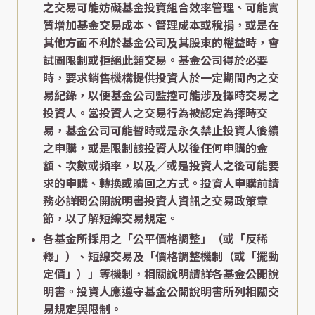
之交易可能妨礙基金投資組合效率管理、可能實
質增加基金交易成本、管理成本或稅捐，或是在
其他方面不利於基金公司及其股東的權益時，會
試圖限制或拒絕此類交易。基金公司得於必要
時，要求銷售機構提供投資人於一定期間內之交
易紀錄，以便基金公司監控可能涉及擇時交易之
投資人。當投資人之交易行為被認定為擇時交
易，基金公司可能暫時或是永久禁止投資人後續
之申購，或是限制該投資人以後任何申購的金
額、次數或頻率，以及／或是投資人之後可能要
求的申購、轉換或贖回之方式。投資人申購前請
務必詳閱公開說明書投資人資訊之交易政策章
節，以了解短線交易規定。
各基金所採用之「公平價格調整」（或「反稀
釋」）、短線交易及「價格調整機制（或「擺動
定價」）」等機制，相關說明請詳各基金公開說
明書。投資人應遵守基金公開說明書所列相關交
易規定與限制。