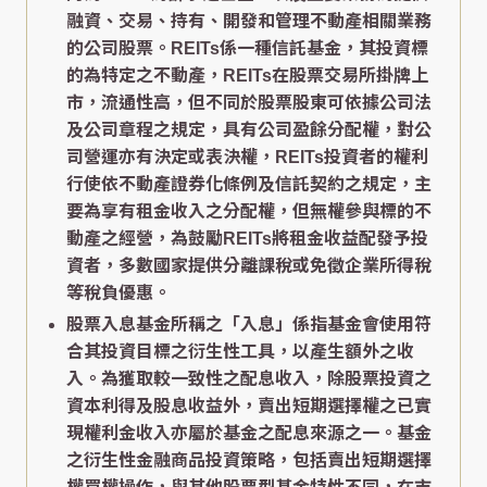
融資、交易、持有、開發和管理不動產相關業務
的公司股票。REITs係一種信託基金，其投資標
的為特定之不動產，REITs在股票交易所掛牌上
市，流通性高，但不同於股票股東可依據公司法
及公司章程之規定，具有公司盈餘分配權，對公
司營運亦有決定或表決權，REITs投資者的權利
行使依不動產證券化條例及信託契約之規定，主
要為享有租金收入之分配權，但無權參與標的不
動產之經營，為鼓勵REITs將租金收益配發予投
資者，多數國家提供分離課稅或免徵企業所得稅
等稅負優惠。
股票入息基金所稱之「入息」係指基金會使用符
合其投資目標之衍生性工具，以產生額外之收
入。為獲取較一致性之配息收入，除股票投資之
資本利得及股息收益外，賣出短期選擇權之已實
現權利金收入亦屬於基金之配息來源之一。基金
之衍生性金融商品投資策略，包括賣出短期選擇