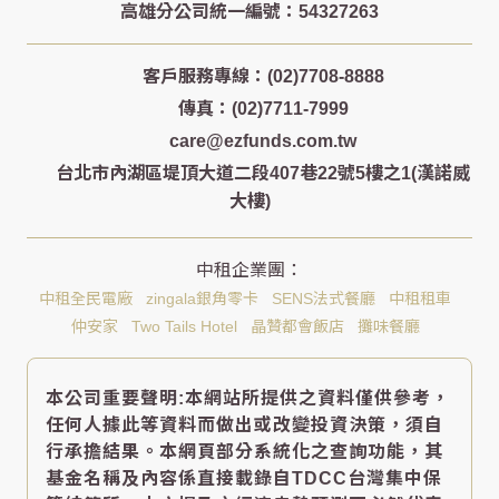
客戶服務專線：(02)7708-8888
傳真：(02)7711-7999
care@ezfunds.com.tw
台北市內湖區堤頂大道二段407巷22號5樓之1(漢諾威
大樓)
中租全民電廠
zingala銀角零卡
SENS法式餐廳
中租租車
仲安家
Two Tails Hotel
晶贊都會飯店
攤味餐廳
本公司重要聲明:本網站所提供之資料僅供參考，
任何人據此等資料而做出或改變投資決策，須自
行承擔結果。本網頁部分系統化之查詢功能，其
基金名稱及內容係直接載錄自TDCC台灣集中保