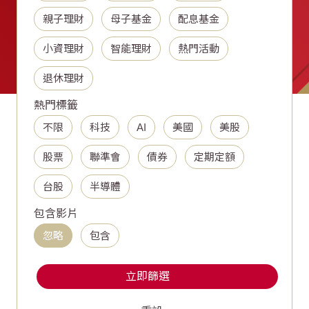
親子理財
母子基金
配息基金
小資理財
智能理財
熱門活動
退休理財
熱門標籤
不限
科技
AI
美國
美股
股票
聯準會
債券
定期定額
台股
半導體
包含影片
忽略
包含
立即篩選