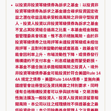
以投資非投資等級債券為訴求之基金：以投資非
投資等級債券為訴求之基金適合尋求投資固定收
益之潛在收益且能承受較高風險之非保守型投資
人。投資人投資以非投資等級債券為訴求之基金
不宜占其投資組合過高之比重。本基金經金融監
督管理委員會核准，惟不表示絕無風險。由於非
投資等級債券之信用評等未達投資等級或未經信
用評等，且對利率變動的敏感度甚高，故基金可
能會因利率上升、市場流動性下降，或債券發行
機構違約不支付本金、利息或破產而蒙受虧損。
本基金不適合無法承擔相關風險之投資人。境外
非投資等級債券基金可能投資於符合美國Rule 14
4A 規定之債券。美國Rule 144A債券，並無向美
國證管會註冊登記及資訊揭露之特別要求，同時
僅有合格機構投資者可以參與該市場，交易流動
性無法擴及一般投資人，投資人投資前須留意相
關風險。本公司以往之經理績效不保證基金之最
低投資收益；本公司除盡善良管理人之注意義務