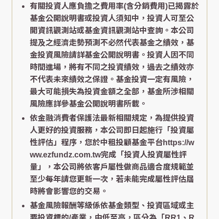
有關投資人應負擔之費用率(含分銷費用)已揭露於
基金公開說明書或投資人須知中，投資人可至公
開資訊觀測站或基金資訊觀測站中查詢。本公司
提及之經濟走勢預測不必然代表基金之績效，基
金投資風險請詳基金公開說明書。投資人因不同
時間進場，將有不同之投資績效，過去之績效亦
不代表未來績效之保證。基金投資一定有風險，
最大可能損失為投資金額之全部，基金所涉相關
風險應詳參基金公開說明書所載。
依金融消費者保護法最新相關規定，為提供投資
人更好的投資服務，本公司即日起施行「投資屬
性評估」程序，您於中租投顧基金平台https://w
ww.ezfundz.com.tw完成「投資人投資屬性評
量」，本公司將依客戶屬性做商品適合度規範並
至少每年請您更新一次，若未能完成屬性評估屆
時將會影響您的交易。
基金風險報酬等級係依基金類型、投資區域或主
要投資標的/產業，由低至高，區分為「RR1、R