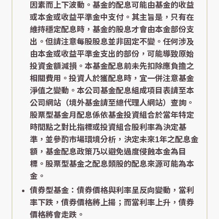
因素而上下波動。基金的配息可能由基金的收益
或本金或收益平準金中支付。其主旨是，只有在
維持穩定配息時，基金的股息才會由本金部份支
出。但請注意每股股息並非固定不變。任何涉及
由本金或收益平準金支出的部份，可能導致原始
投資金額減損。本基金配息前未先扣除應負擔之
相關費用。投資人於獲配息時，宜一併注意基金
淨值之變動。本公司基金配息組成項目表請至本
公司網站（境外基金請至總代理人網站）查詢。
股票型基金月配息係依基金投資組合於當年特定
時間點之對比指標或投資組合股利率為決定基
準，並參酌市場環境分析，決定未來1年之配息金
額，基金配息政策乃以避免過度侵蝕本金為目
標。股票型基金之配息類股的配息來源可能為本
金。
債券型基金：債券價格與利率呈反向變動，當利
率下跌，債券價格將上揚；而當利率上升，債券
價格將會走跌。