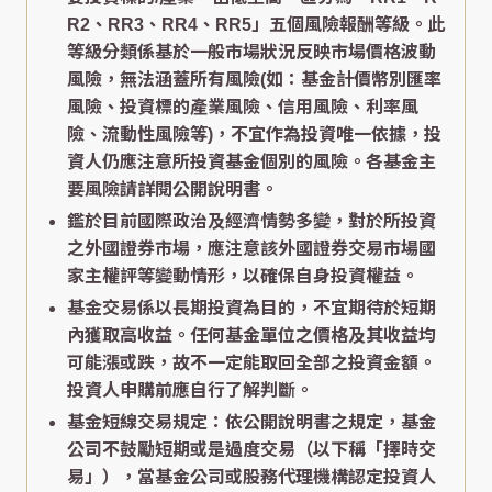
R2、RR3、RR4、RR5」五個風險報酬等級。此
等級分類係基於一般市場狀況反映市場價格波動
風險，無法涵蓋所有風險(如：基金計價幣別匯率
風險、投資標的產業風險、信用風險、利率風
險、流動性風險等)，不宜作為投資唯一依據，投
資人仍應注意所投資基金個別的風險。各基金主
要風險請詳閱公開說明書。
鑑於目前國際政治及經濟情勢多變，對於所投資
之外國證券市場，應注意該外國證券交易市場國
家主權評等變動情形，以確保自身投資權益。
基金交易係以長期投資為目的，不宜期待於短期
內獲取高收益。任何基金單位之價格及其收益均
可能漲或跌，故不一定能取回全部之投資金額。
投資人申購前應自行了解判斷。
基金短線交易規定：依公開說明書之規定，基金
公司不鼓勵短期或是過度交易（以下稱「擇時交
易」），當基金公司或股務代理機構認定投資人