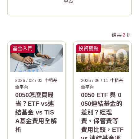
重設
總共
2
則
基金入門
投資觀點
2026 / 02 / 03
中租基
2025 / 06 / 11
中租基
金平台
金平台
0050怎麼買最
0050 ETF 與 0
省？ETF vs連
050連結基金的
結基金 vs TIS
差別？經理
A基金費用全解
費、保管費等
析
費用比較，ETF
vs 連結基金哪