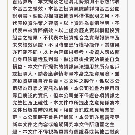
管結算所。本文提及之經濟走勢預測不必然代表
本基金之績效，本基金投資風險請詳閱基金公開
說明書。個股與相關數據資料僅供說明之用，不
代表投資決策之建議。以上資料為舉例說明，不
代表未來實際績效。以上僅為歷史資料模擬投資
組合之結果，不代表本投資組合之實際報酬率及
未來績效保證，不同時間進行模擬操作，其結果
亦可能不同。以上內容僅供參考，投資人應依照
自身風險屬性及判斷，做出最後投資決策並自負
損益。本文件所提供的資訊無法適用於所有客戶
或投資人，讀者應審慎考量本身之投資風險，並
就投資結果自行負責。本文件之製作，係以本公
司認為可靠之資訊為依據，本公司雖盡力使用可
靠且廣泛的資訊，但本公司並不保證各項資訊之
完整性及正確性。本文件中所提出之意見係為本
文件出版當時的意見，相關資訊或意見若有變
更，本公司將不會另行通知。本公司亦無義務更
新本文件之內容或追蹤研究本文件所涵蓋之主
題。本文件不得視為買賣有價證券或其他金融商