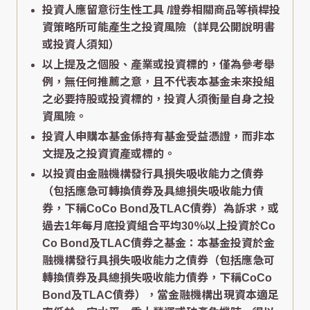
投資人應留意衍生性工具 /證券相關商品等槓桿投
資策略所可能產生之投資風險（詳見公開說明書
或投資人須知）
以上提及之個股、產業或投資標的，僅為參考舉
例，無任何推薦之意，且不代表本基金未來投組
之必要持股或投資標的，投資人須衡量自身之投
資風險。
投資人申購本基金係持有基金受益憑證，而非本
文提及之投資資產或標的。
以投資由金融機構發行具損失吸收能力之債券
（包括應急可轉換債券及具總損失吸收能力債
券，下稱CoCo Bond及TLAC債券）為訴求，或
過去1年每月底投資組合平均30％以上投資於Co
Co Bond及TLAC債券之基金：本基金投資於金
融機構發行具損失吸收能力之債券（包括應急可
轉換債券及具總損失吸收能力債券，下稱CoCo
Bond及TLAC債券），當金融機構出現資本適足