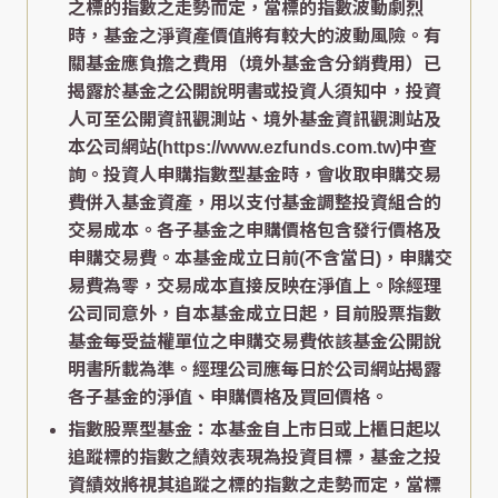
之標的指數之走勢而定，當標的指數波動劇烈
時，基金之淨資產價值將有較大的波動風險。有
關基金應負擔之費用（境外基金含分銷費用）已
揭露於基金之公開說明書或投資人須知中，投資
人可至公開資訊觀測站、境外基金資訊觀測站及
本公司網站(https://www.ezfunds.com.tw)中查
詢。投資人申購指數型基金時，會收取申購交易
費併入基金資產，用以支付基金調整投資組合的
交易成本。各子基金之申購價格包含發行價格及
申購交易費。本基金成立日前(不含當日)，申購交
易費為零，交易成本直接反映在淨值上。除經理
公司同意外，自本基金成立日起，目前股票指數
基金每受益權單位之申購交易費依該基金公開說
明書所載為準。經理公司應每日於公司網站揭露
各子基金的淨值、申購價格及買回價格。
指數股票型基金：本基金自上市日或上櫃日起以
追蹤標的指數之績效表現為投資目標，基金之投
資績效將視其追蹤之標的指數之走勢而定，當標