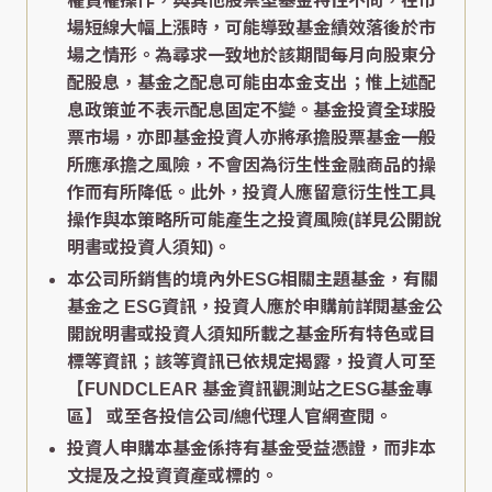
權買權操作，與其他股票型基金特性不同，在市
場短線大幅上漲時，可能導致基金績效落後於市
場之情形。為尋求一致地於該期間每月向股東分
配股息，基金之配息可能由本金支出；惟上述配
息政策並不表示配息固定不變。基金投資全球股
票市場，亦即基金投資人亦將承擔股票基金一般
所應承擔之風險，不會因為衍生性金融商品的操
作而有所降低。此外，投資人應留意衍生性工具
操作與本策略所可能產生之投資風險(詳見公開說
明書或投資人須知)。
本公司所銷售的境內外ESG相關主題基金，有關
基金之 ESG資訊，投資人應於申購前詳閱基金公
開說明書或投資人須知所載之基金所有特色或目
標等資訊；該等資訊已依規定揭露，投資人可至
【FUNDCLEAR 基金資訊觀測站之ESG基金專
區】
或至各投信公司/總代理人官網查閱。
投資人申購本基金係持有基金受益憑證，而非本
文提及之投資資產或標的。