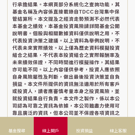
行承擔結果。本網頁部分系統化之查詢功能，其
基金名稱及內容係直接載錄自TDCC台灣集中保
管結算所。本文提及之經濟走勢預測不必然代表
本基金之績效，本基金投資風險請詳閱基金公開
說明書。個股與相關數據資料僅供說明之用，不
代表投資決策之建議。以上資料為舉例說明，不
代表未來實際績效。以上僅為歷史資料模擬投資
組合之結果，不代表本投資組合之實際報酬率及
未來績效保證，不同時間進行模擬操作，其結果
亦可能不同。以上內容僅供參考，投資人應依照
自身風險屬性及判斷，做出最後投資決策並自負
損益。本文件所提供的資訊無法適用於所有客戶
或投資人，讀者應審慎考量本身之投資風險，並
就投資結果自行負責。本文件之製作，係以本公
司認為可靠之資訊為依據，本公司雖盡力使用可
靠且廣泛的資訊，但本公司並不保證各項資訊之
完整性及正確性。本文件中所提出之意見係為本
文件出版當時的意見，相關資訊或意見若有變
基金搜尋
線上開戶
投資損益
線上客服
更，本公司將不會另行通知。本公司亦無義務更