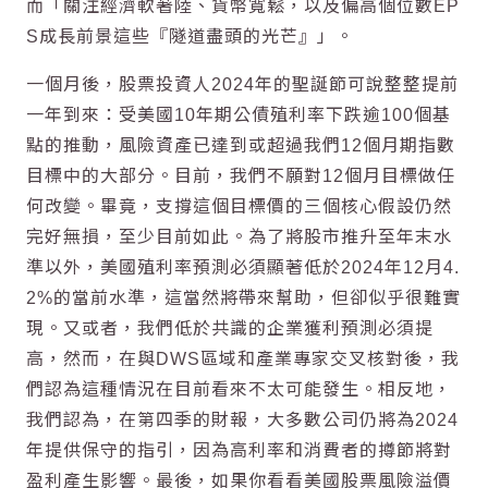
而「關注經濟軟著陸、貨幣寬鬆，以及偏高個位數EP
S成長前景這些『隧道盡頭的光芒』」。
一個月後，股票投資人2024年的聖誕節可說整整提前
一年到來：受美國10年期公債殖利率下跌逾100個基
點的推動，風險資產已達到或超過我們12個月期指數
目標中的大部分。目前，我們不願對12個月目標做任
何改變。畢竟，支撐這個目標價的三個核心假設仍然
完好無損，至少目前如此。為了將股市推升至年末水
準以外，美國殖利率預測必須顯著低於2024年12月4.
2%的當前水準，這當然將帶來幫助，但卻似乎很難實
現。又或者，我們低於共識的企業獲利預測必須提
高，然而，在與DWS區域和產業專家交叉核對後，我
們認為這種情況在目前看來不太可能發生。相反地，
我們認為，在第四季的財報，大多數公司仍將為2024
年提供保守的指引，因為高利率和消費者的撙節將對
盈利產生影響。最後，如果你看看美國股票風險溢價