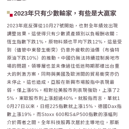
2023年只有少數輸家，有些是大贏家
2023年底反彈從10月27號開始，也對全年績效出現
調整效果。這使得只有少數資產類別以負報酬收關：
恆生指數下跌1%，原物料類也平均下跌12%，這是受
到（儘管中東發生衝突）仍意外疲軟的油價（布倫特
原油下跌10%）的推動。中國仍無法持續控制房地市
場的問題，領導層也並未像過往低迷時期那樣出台重
大的刺激方案，同時與美國及歐洲間的貿易衝突亦仍
未停止。這也造成，亞股在新興市場股指中表現最
弱，僅上漲6%，相對拉美股市則表現強勁，上漲了2
5%，東歐股市則上漲超過40%。就股指而言，單就1
0月27日以來，日經225指數就上漲15%、德國Dax指
數上漲19%，而Stoxx 600和S&P500指數的漲幅則
介於兩者之間。全年科技股再次居於主導地位，那斯