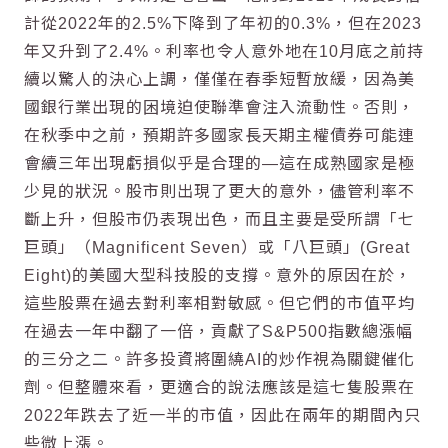
計從2022年的2.5%下降到了年初的0.3%，但在2023
年又升到了2.4%。利率也令人意外地在10月底之前持
續以驚人的決心上調，僅僅在春季短暫放緩，因為美
國銀行業出現的困境迫使聯準會注入流動性。否則，
在秋季中之前，預期許多國家長天期主權債券可能連
會續三年出現虧損似乎是合理的—這在成熟國家是極
少見的狀況。股市則出現了更大的意外，儘管利率不
斷上升，但股市仍表現出色，而且主要是受所謂「七
巨頭」（Magnificent Seven）或「八巨頭」(Great
Eight)的美國大型科技股的支撐。意外的原因在於，
這些股票在過去對利率相對敏感。但它們的市值平均
在過去一年中翻了一倍，貢獻了S&P500指數總漲幅
的三分之二。許多投資將圍繞AI的炒作視為關鍵催化
劑。但整體來看，更適合的說法應該是這七隻股票在
2022年跌去了近一半的市值，因此在兩年的期間內只
些微上漲。