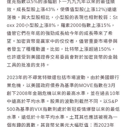
達克指數以5%的漲幅創下一九九九年以來的最佳績
效。成長型股上漲43%，使價值型股(上漲12%)遠遠
落後。與大型股相比，小型股的表現也相對較弱：St
oxx 200小型股上漲8%，羅素2000指數上漲15%，
儘管它們在年底的強勁成長給今年的成長帶來了希
望。加密貨幣是贏家中的佼佼者，儘管重要市場參與
者發生了種種動盪。比如，比特幣上漲超過150%，
也許還受到美國證券交易委員會對於加密貨幣的金融
工具的批准的支持。
2023年的不尋常特徵還包括市場波動。由於美國銀行
業危機，以美國政府債券為基準的MOVE指數在3月
創下2008年金融危機以來的最高水準，並在過去10年
中遠高於平均水準。股票的波動則截然不同。以S&P
500為基準的VIX指數則處於新冠疫情爆發以來的最低
水準，遠低於十年平均水準。土耳其也應該被視為一
個有趣的異數，其貨幣兌美元大幅貶值：而2023年