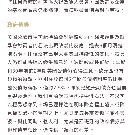
將任何暫時的利差擴大視為買入機會，因為許多企業
的基本面看來仍來穩健，而這些機會則需耐心等待。
政府債券
美國公債市場可能持續會對經濟動向、通膨預期及聯
準會對兩者的看法出現敏感的反應。過去6個月清楚
地表明，即便沒有出現太實質且持續性的變化，投資
人仍可能快速改變集體思維。波動敏感性低於10年期
和30年期的2年期美國公債仍值得注意。歐元區也有
類似的邏輯，區別在於德國2年期公債殖利率仍比美
國公債低得多，僅約2.5%。即使是短天期債券也需要
重視靈活性。我們目前對市場抱持中性看法，不過可
以輕易想像到市場已經押注在明年降息幅度過大或降
息幅度過小的預期之上，尤其是成長前景似乎並不樂
觀。與此同時，義大利、尤其是西班牙的政府債券與
聯邦債券相比，仍提供了顯著的利差。